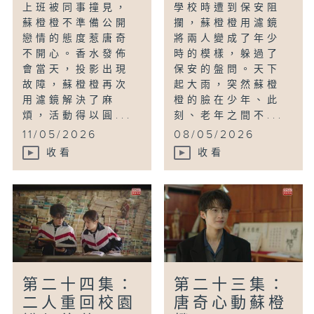
上班被同事撞見，
學校時遭到保安阻
蘇橙橙不準備公開
攔，蘇橙橙用濾鏡
戀情的態度惹唐奇
將兩人變成了年少
不開心。香水發佈
時的模樣，躲過了
會當天，投影出現
保安的盤問。天下
故障，蘇橙橙再次
起大雨，突然蘇橙
用濾鏡解決了麻
橙的臉在少年、此
煩，活動得以圓...
刻、老年之間不...
11/05/2026
08/05/2026
收看
收看
第二十四集：
第二十三集：
二人重回校園
唐奇心動蘇橙