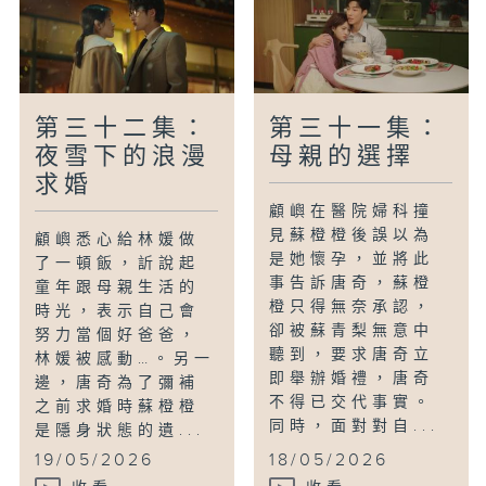
第三十二集：
第三十一集：
夜雪下的浪漫
母親的選擇
求婚
顧嶼在醫院婦科撞
見蘇橙橙後誤以為
顧嶼悉心給林媛做
是她懷孕，並將此
了一頓飯，訢說起
事告訴唐奇，蘇橙
童年跟母親生活的
橙只得無奈承認，
時光，表示自己會
卻被蘇青梨無意中
努力當個好爸爸，
聽到，要求唐奇立
林媛被感動…。另一
即舉辦婚禮，唐奇
邊，唐奇為了彌補
不得已交代事實。
之前求婚時蘇橙橙
同時，面對對自...
是隱身狀態的遺...
19/05/2026
18/05/2026