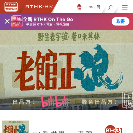
ENG
/
簡
×
全新 RTHK On The Go
取得
一手掌握 RTHK 電台、電視節目