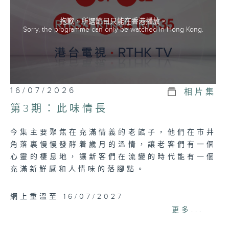
抱歉，所選節目只能在香港播放。
Sorry, the programme can only be watched in Hong Kong.
16/07/2026
相片集
第3期：此味情長
今集主要聚焦在充滿情義的老館子，他們在市井
角落裏慢慢發酵着歲月的溫情，讓老客們有一個
心靈的棲息地，讓新客們在流變的時代能有一個
充滿新鮮感和人情味的落腳點。
網上重溫至 16/07/2027
Tag:
老館
,
人情味
,
湘潭
,
哈爾濱
,
臨汾
更多...