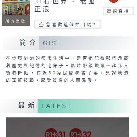
31看世界 - 老館
正浪
電視直播
所有集數
您喜歡這個節目嗎?
簡介
GIST
在步履匆匆的都市生活中，是否還記得那些承載
着歷史與記憶的老館子。該片帶領觀眾一起深入
街巷阡陌，在近30家民間老館子裏，見證地道
的烹飪技藝，感受質樸的人間溫暖。
最新
LATEST