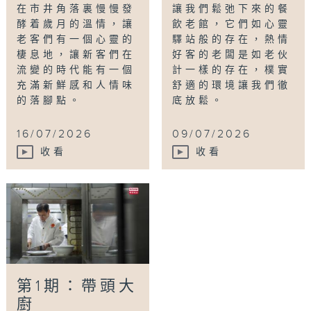
在市井角落裏慢慢發
讓我們鬆弛下來的餐
酵着歲月的溫情，讓
飲老館，它們如心靈
老客們有一個心靈的
驛站般的存在，熱情
棲息地，讓新客們在
好客的老闆是如老伙
流變的時代能有一個
計一樣的存在，樸實
充滿新鮮感和人情味
舒適的環境讓我們徹
的落腳點。
底放鬆。
16/07/2026
09/07/2026
收看
收看
第1期：帶頭大
廚