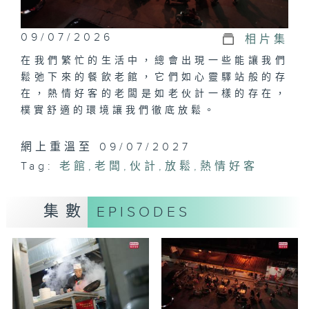
09/07/2026
相片集
在我們繁忙的生活中，總會出現一些能讓我們
鬆弛下來的餐飲老館，它們如心靈驛站般的存
在，熱情好客的老闆是如老伙計一樣的存在，
樸實舒適的環境讓我們徹底放鬆。
網上重溫至 09/07/2027
Tag:
老館
,
老闆
,
伙計
,
放鬆
,
熱情好客
集數
EPISODES