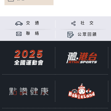
交 通
社 交
聯 絡
公眾回饋