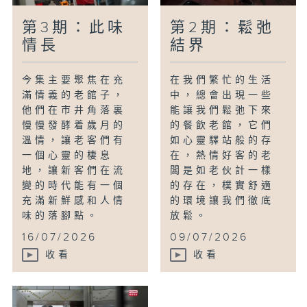
第3期：此味
第2期：鬆弛
情長
結界
今集主要聚焦在充
在我們繁忙的生活
滿情義的老館子，
中，總會出現一些
他們在市井角落裏
能讓我們鬆弛下來
慢慢發酵着歲月的
的餐飲老館，它們
溫情，讓老客們有
如心靈驛站般的存
一個心靈的棲息
在，熱情好客的老
地，讓新客們在流
闆是如老伙計一樣
變的時代能有一個
的存在，樸實舒適
充滿新鮮感和人情
的環境讓我們徹底
味的落腳點。
放鬆。
16/07/2026
09/07/2026
收看
收看