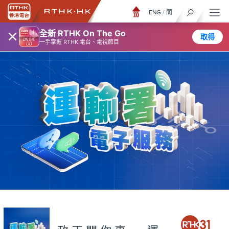
ENG
/
簡
×
全新 RTHK On The Go
取得
一手掌握 RTHK 電台、電視節目