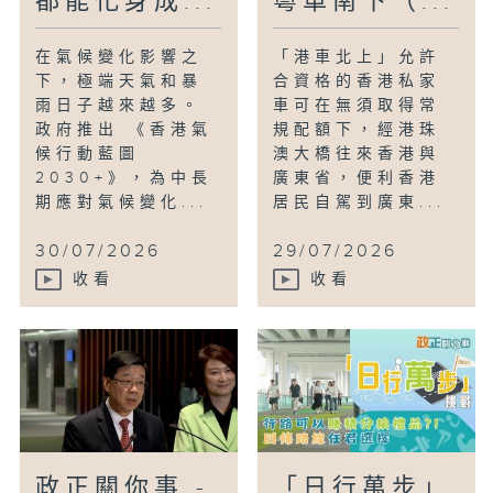
都能化身成...
粵車南下（...
在氣候變化影響之
「港車北上」允許
下，極端天氣和暴
合資格的香港私家
雨日子越來越多。
車可在無須取得常
政府推出 《香港氣
規配額下，經港珠
候行動藍圖
澳大橋往來香港與
2030+》，為中長
廣東省，便利香港
期應對氣候變化...
居民自駕到廣東...
30/07/2026
29/07/2026
收看
收看
政正關你事 -
「日行萬步」