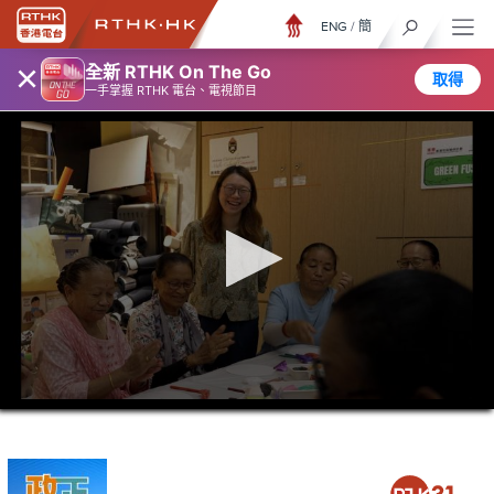
ENG
/
簡
×
全新 RTHK On The Go
取得
一手掌握 RTHK 電台、電視節目
0
seconds
of
5
minutes,
6