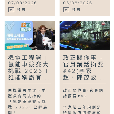
07/08/2026
06/08/2026
收看
收看
機電工程署 |
政正關你事 -
氫能車競賽大
官員講話摘要
挑戰 2026 |
#42(李家
誰能稱霸賽...
超、陳茂波...
由機電署主辦、並
政正關你事-官員講
獲教育局支持的
話摘要#42
「氫能車競賽大挑
戰 2026」已經展
李家超五年規劃是
開！
特區政府的發展藍