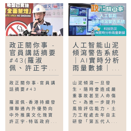
人工智能山泥
政正關你事 -
傾瀉警告系統
官員講話摘要
｜AI實時分析
#43(羅淑
雨量數據｜...
佩、許正宇...
山泥傾瀉一旦發
政正關你事-官員講
生，隨時會造成嚴
話摘要#43
重事故甚至人命傷
亡。為進一步提升
羅淑佩-香港持續發
風險評估能力，土
揮聯通內外優勢向
力工程處去年自主
中外推廣文化瑰寶
研發「第五代人...
許正宇-特區政府...