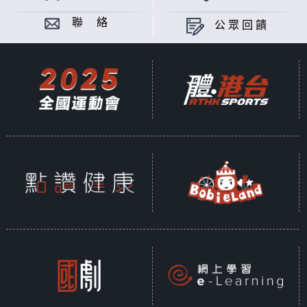
聯 絡
公眾回饋