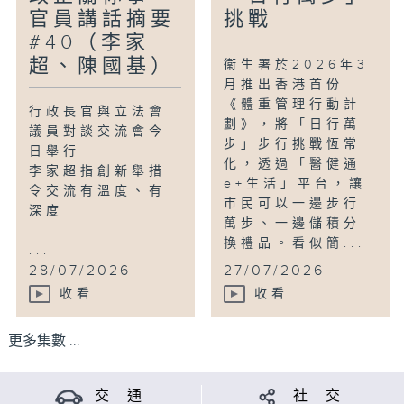
官員講話摘要
挑戰
#40（李家
超、陳國基）
衞生署於2026年3
月推出香港首份
《體重管理行動計
行政長官與立法會
劃》，將「日行萬
議員對談交流會今
步」步行挑戰恆常
日舉行
化，透過「醫健通
李家超指創新舉措
e+生活」平台，讓
令交流有溫度、有
市民可以一邊步行
深度
萬步、一邊儲積分
換禮品。看似簡...
...
28/07/2026
27/07/2026
收看
收看
更多集數 ...
交 通
社 交