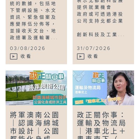
表示北都創科發展
統的數據，包括地
提供就業機會
下管網設施、水文
政府或可透過港投
資訊、緊急個案及
公司支持北都企業
應變隊伍分佈等，
並接收天文台、地
創新科技及工業...
政總署及運輸署...
03/08/2026
31/07/2026
收看
收看
將軍澳南公園
政正關你事：
｜認識海綿城
運輸及物流局
市設計｜公園
｜港車北上＋