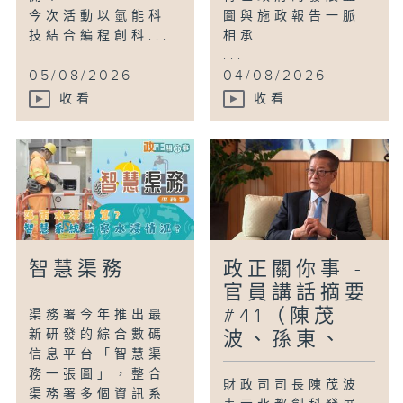
今次活動以氫能科
圖與施政報告一脈
技結合編程創科...
相承
...
05/08/2026
04/08/2026
收看
收看
智慧渠務
政正關你事 -
官員講話摘要
#41（陳茂
渠務署今年推出最
新研發的綜合數碼
波、孫東、...
信息平台「智慧渠
務一張圖」，整合
財政司司長陳茂波
渠務署多個資訊系