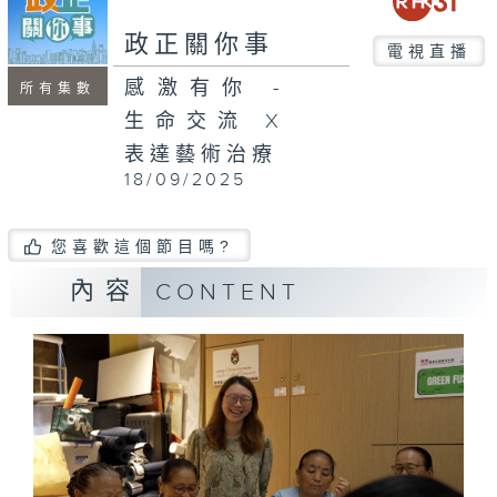
seconds
政正關你事
電視直播
感激有你 -
所有集數
生命交流 X
表達藝術治療
18/09/2025
您喜歡這個節目嗎?
內容
CONTENT