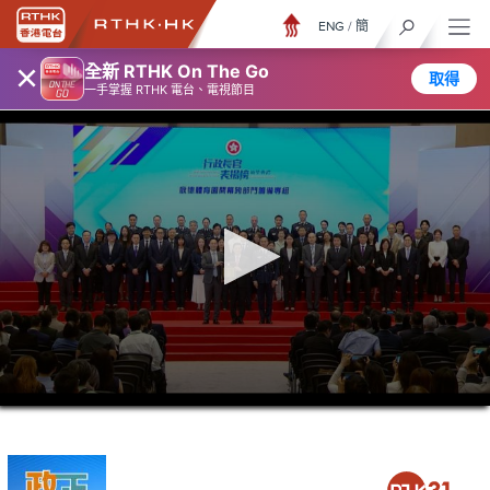
ENG
/
簡
×
全新 RTHK On The Go
取得
一手掌握 RTHK 電台、電視節目
0
seconds
of
5
minutes,
7