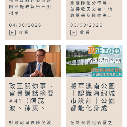
特區政府的發展藍
應變隊伍分佈等，
圖與施政報告一脈
並接收天文台、地
相承
政總署及運輸署...
...
04/08/2026
03/08/2026
收看
收看
政正關你事 -
將軍澳南公園
官員講話摘要
｜認識海綿城
#41（陳茂
市設計｜公園
波、孫東、...
都能化身成...
財政司司長陳茂波
在氣候變化影響之