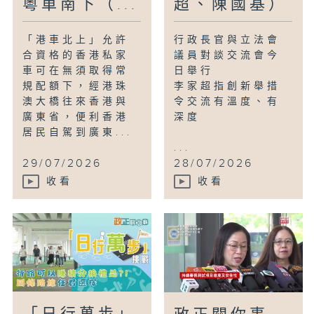
粵車南下（...
超、陳國基）
「港車北上」允許
行政長官與立法會
合資格的香港私家
議員對談交流會今
車可在無須取得常
日舉行
規配額下，經港珠
李家超指創新舉措
澳大橋往來香港與
令交流有溫度、有
廣東省，便利香港
深度
居民自駕到廣東...
...
29/07/2026
28/07/2026
收看
收看