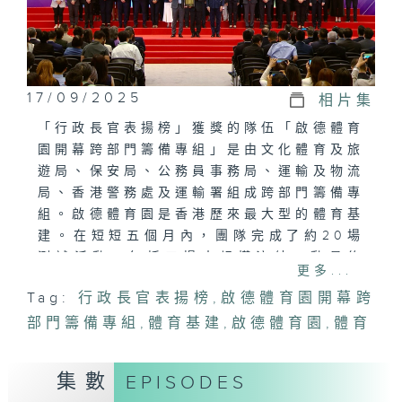
17/09/2025
相片集
「行政長官表揚榜」獲獎的隊伍「啟德體育
園開幕跨部門籌備專組」是由文化體育及旅
遊局、保安局、公務員事務局、運輸及物流
局、香港警務處及運輸署組成跨部門籌備專
組。啟德體育園是香港歷來最大型的體育基
建。在短短五個月內，團隊完成了約20場
測試活動，包括五場大規模演練，動員約
更多...
14萬人次公務員參與，全面測試啟德體育
Tag:
行政長官表揚榜
,
啟德體育園開幕跨
園和周邊設施的承載能力，為三月一日的開
部門籌備專組
幕典禮，以及緊接的多項大型活動做好準
,
體育基建
,
啟德體育園
,
體育
備。跨部門團隊竭盡所能，以高效專業的團
隊精神應對各項挑戰，除展現香港卓越的大
集數
EPISODES
型活動管理能力外，更為香港體育及盛事經