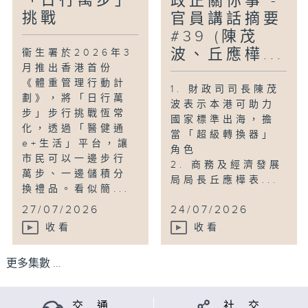
「日行萬步」
政正關你事 -
挑戰
官員講話摘要
#39 (陳茂
波、丘應樺...
衞生署於2026年3
月推出香港首份
《體重管理行動計
1. 財政司司長陳茂
劃》，將「日行萬
波表示本港可助力
步」步行挑戰恆常
國家標準出海，擔
化，透過「醫健通
當「超級轉換器」
e+生活」平台，讓
角色
市民可以一邊步行
2. 商務及經濟發展
萬步、一邊儲積分
局局長丘應樺表...
換禮品。看似簡...
27/07/2026
24/07/2026
收看
收看
更多集數 ...
交 通
社 交