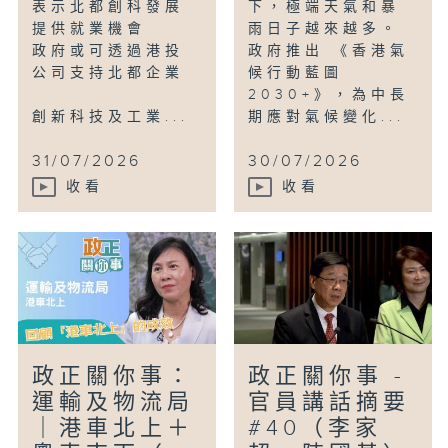
表示北都創科發展
下，極端天氣和暴
提供就業機會
雨日子越來越多。
政府或可透過港投
政府推出 《香港氣
公司支持北都企業
候行動藍圖
2030+》，為中長
創新科技及工業...
期應對氣候變化...
31/07/2026
30/07/2026
收看
收看
政正關你事：
政正關你事 -
運輸及物流局
官員講話摘要
｜港車北上＋
#40（李家