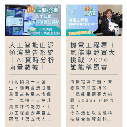
濟發展寫下重要一頁。
人工智能山泥
機電工程署 |
傾瀉警告系統
氫能車競賽大
｜AI實時分析
挑戰 2026 |
雨量數據｜...
誰能稱霸賽...
山泥傾瀉一旦發
由機電署主辦、並
生，隨時會造成嚴
獲教育局支持的
重事故甚至人命傷
「氫能車競賽大挑
亡。為進一步提升
戰 2026」已經展
風險評估能力，土
開！
力工程處去年自主
今次活動以氫能科
研發「第五代人...
技結合編程創科...