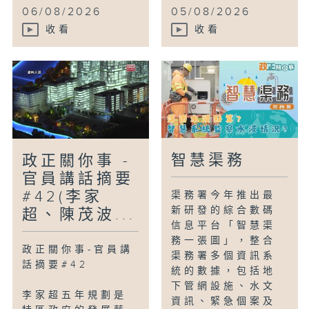
06/08/2026
05/08/2026
收看
收看
智慧渠務
政正關你事 -
官員講話摘要
#42(李家
渠務署今年推出最
新研發的綜合數碼
超、陳茂波...
信息平台「智慧渠
務一張圖」，整合
政正關你事-官員講
渠務署多個資訊系
話摘要#42
統的數據，包括地
下管網設施、水文
李家超五年規劃是
資訊、緊急個案及