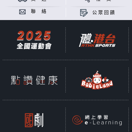
聯 絡
公眾回饋