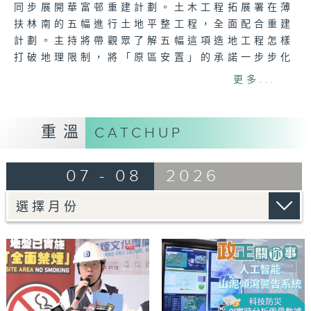
同步展開華富邨重建計劃。土木工程拓展署在薄
扶林南的五幅進行土地平整工程，全面配合重建
計劃。主持將帶觀眾了解五幅這項造地工程怎樣
打破地理限制，將「原區安置」的承諾一步步化
為現實，讓華富邨的居民，延續對薄扶林南區的
更多...
鄰里網絡及生活習慣。
想睇更多 :
重溫
CATCHUP
https://www.rthk.hk/tv/dtt31/programm
07 - 08
2026
逢星期一至日 | 晚上8 時25分 | 港台電視31
立即下載「香港電台隨身版（RTHK On The
Go）」緊貼最新節目：
https://rthk.hk/otg
記得LIKE + 訂閱+ 推播通知！
#政正關你事 #港台電視31 #華富邨 #薄扶林
南公營房屋 #華富邨重建計劃