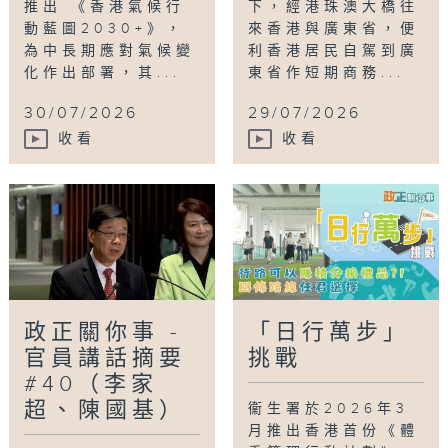
推出 《香港氣候行
下，經港珠澳大橋往
動藍圖2030+》，
來香港與廣東省，便
為中長期應對氣候變
利香港居民自駕到廣
化作出部署，其...
東省作短期商務...
30/07/2026
29/07/2026
收看
收看
政正關你事 -
「日行萬步」
官員講話摘要
挑戰
#40（李家
超、陳國基）
衞生署於2026年3
月推出香港首份《體