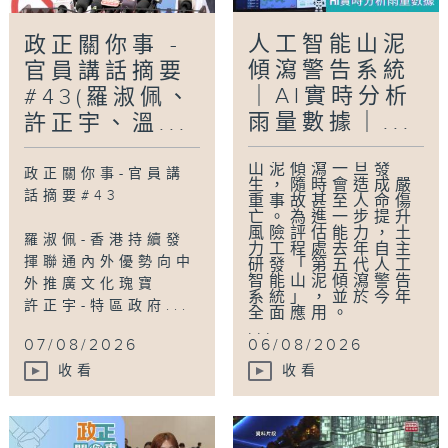
人工智能山泥
政正關你事 -
傾瀉警告系統
官員講話摘要
｜AI實時分析
#43(羅淑佩、
雨量數據｜...
許正宇、溫...
山泥傾瀉一旦發
政正關你事-官員講
生，隨時會造成嚴
話摘要#43
重事故甚至人命傷
亡。為進一步提升
風險評估能力，土
羅淑佩-香港持續發
力工程處去年自主
揮聯通內外優勢向中
研發「第五代人工
智能山泥傾瀉警告
外推廣文化瑰寶
系統」，並於今年
許正宇-特區政府...
全面應用。
...
07/08/2026
06/08/2026
收看
收看