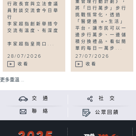
重管理行動計劃》，
行政長官與立法會議
將「日行萬步」步行
員對談交流會今日舉
挑戰恆常化，透過
行
「醫健通 e+生活」
李家超指創新舉措令
平台，讓市民可以一
交流有溫度、有深度
邊步行萬步、一邊儲
積分換禮品。看似簡
李家超指皇崗口...
單的每日一萬步...
28/07/2026
27/07/2026
收看
收看
更多重溫 ...
交 通
社 交
聯 絡
公眾回饋