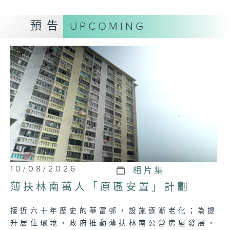
Tag:
官員
,
政正關你事
,
官員講話摘要
,
政府
,
議
預告
UPCOMING
會
10/08/2026
相片集
薄扶林南萬人「原區安置」計劃
接近六十年歷史的華富邨，設施逐漸老化；為提
升居住環境，政府推動薄扶林南公營房屋發展，