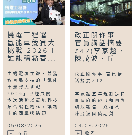
機電工程署 |
政正關你事 -
氫能車競賽大
官員講話摘要
挑戰 2026 |
#42(李家超、
誰能稱霸賽...
陳茂波、丘...
由機電署主辦、並獲
政正關你事-官員講
教育局支持的「氫能
話摘要#42
車競賽大挑戰
2026」已經展開！
李家超五年規劃是特
今次活動以氫能科技
區政府的發展藍圖與
結合編程創科，讓初
施政報告一脈相承
中的同學透過親...
陳茂波國債期貨...
05/08/2026
04/08/2026
收看
收看