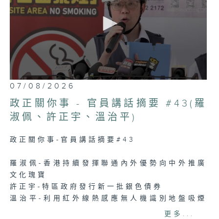
0
07/08/2026
seconds
of
政正關你事 - 官員講話摘要 #43(羅
5
minutes,
淑佩、許正宇、溫治平)
7
seconds
政正關你事-官員講話摘要#43
羅淑佩-香港持續發揮聯通內外優勢向中外推廣
文化瑰寶
許正宇-特區政府發行新一批銀色債券
溫治平-利用紅外線熱感應無人機識別地盤吸煙
人士
更多...