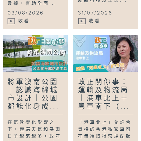
創新科技及工業...
數據，有助全面...
03/08/2026
31/07/2026
收看
收看
將軍澳南公園
政正關你事：
｜認識海綿城
運輸及物流局
市設計｜公園
｜港車北上＋
都能化身成...
粵車南下（...
在氣候變化影響之
「港車北上」允許合
下，極端天氣和暴雨
資格的香港私家車可
日子越來越多。政府
在無須取得常規配額