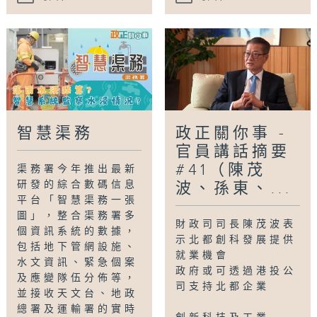
智慧渠務
政正關你事 -
官員講話摘要
#41（陳茂
渠務署今年推出最新
研發的綜合數碼信息
波、孫東、...
平台「智慧渠務一張
圖」，整合渠務署多
財政司司長陳茂波表
個資訊系統的數據，
示北都創科發展提供
包括地下管網設施、
就業機會
水文資訊、緊急個案
政府或可透過港投公
及應變隊伍分佈等，
司支持北都企業
並接收天文台、地政
總署及運輸署的實時