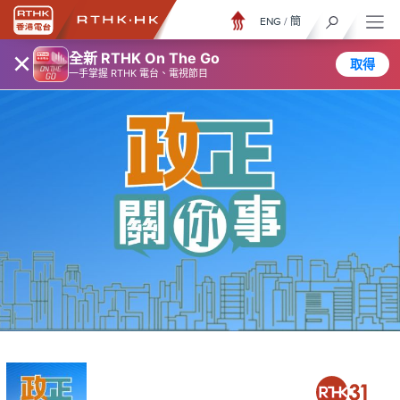
ENG
/
簡
×
全新 RTHK On The Go
取得
一手掌握 RTHK 電台、電視節目