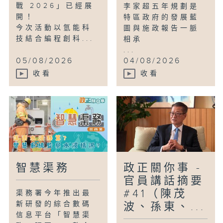
戰 2026」已經展
李家超五年規劃是
開！
特區政府的發展藍
今次活動以氫能科
圖與施政報告一脈
技結合編程創科...
相承
...
05/08/2026
04/08/2026
收看
收看
智慧渠務
政正關你事 -
官員講話摘要
#41（陳茂
渠務署今年推出最
新研發的綜合數碼
波、孫東、...
信息平台「智慧渠