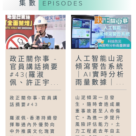
集數
EPISODES
人工智能山泥
政正關你事 -
傾瀉警告系統
官員講話摘要
｜AI實時分析
#43(羅淑
雨量數據｜...
佩、許正宇...
山泥傾瀉一旦發
政正關你事-官員講
生，隨時會造成嚴
話摘要#43
重事故甚至人命傷
亡。為進一步提升
羅淑佩-香港持續發
風險評估能力，土
揮聯通內外優勢向
力工程處去年自主
中外推廣文化瑰寶