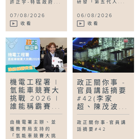
研發「第五代人...
許正宇-特區政府...
07/08/2026
06/08/2026
收看
收看
機電工程署 |
政正關你事 -
氫能車競賽大
官員講話摘要
挑戰 2026 |
#42(李家
誰能稱霸賽...
超、陳茂波...
由機電署主辦、並
政正關你事-官員講
獲教育局支持的
話摘要#42
「氫能車競賽大挑