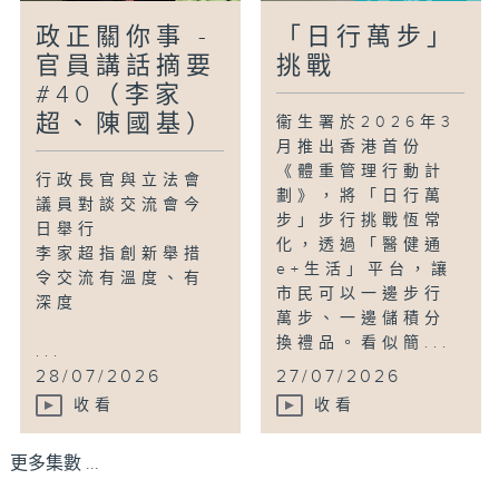
政正關你事 -
「日行萬步」
官員講話摘要
挑戰
#40（李家
超、陳國基）
衞生署於2026年3
月推出香港首份
《體重管理行動計
行政長官與立法會
劃》，將「日行萬
議員對談交流會今
步」步行挑戰恆常
日舉行
化，透過「醫健通
李家超指創新舉措
e+生活」平台，讓
令交流有溫度、有
市民可以一邊步行
深度
萬步、一邊儲積分
換禮品。看似簡...
...
28/07/2026
27/07/2026
收看
收看
更多集數 ...