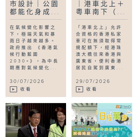
市設計｜公園
｜港車北上＋
都能化身成...
粵車南下（...
在氣候變化影響之
「港車北上」允許
下，極端天氣和暴
合資格的香港私家
雨日子越來越多。
車可在無須取得常
政府推出 《香港氣
規配額下，經港珠
候行動藍圖
澳大橋往來香港與
2030+》，為中長
廣東省，便利香港
期應對氣候變化...
居民自駕到廣東...
30/07/2026
29/07/2026
收看
收看