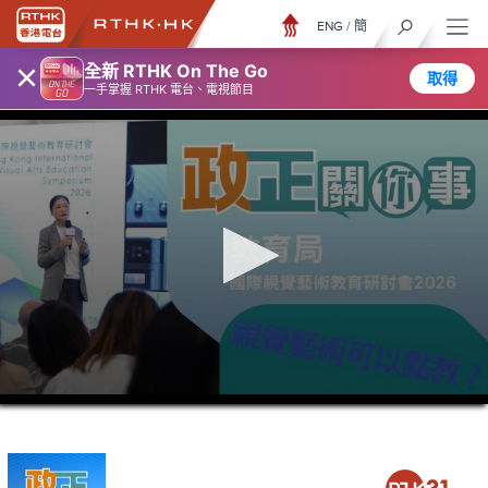
ENG
/
簡
×
全新 RTHK On The Go
取得
一手掌握 RTHK 電台、電視節目
0
seconds
of
5
minutes,
7