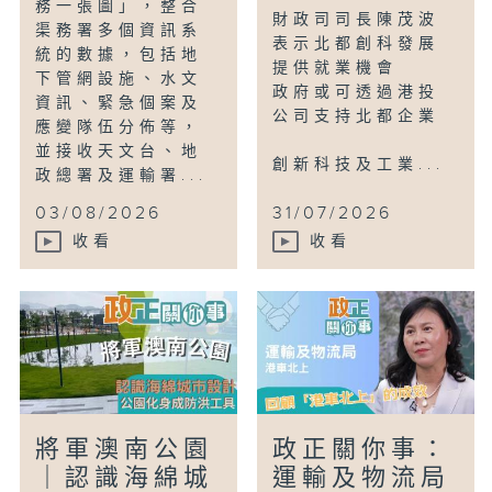
務一張圖」，整合
財政司司長陳茂波
渠務署多個資訊系
表示北都創科發展
統的數據，包括地
提供就業機會
下管網設施、水文
政府或可透過港投
資訊、緊急個案及
公司支持北都企業
應變隊伍分佈等，
並接收天文台、地
創新科技及工業...
政總署及運輸署...
03/08/2026
31/07/2026
收看
收看
將軍澳南公園
政正關你事：
｜認識海綿城
運輸及物流局