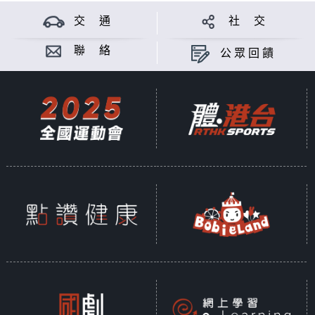
交 通
社 交
聯 絡
公眾回饋