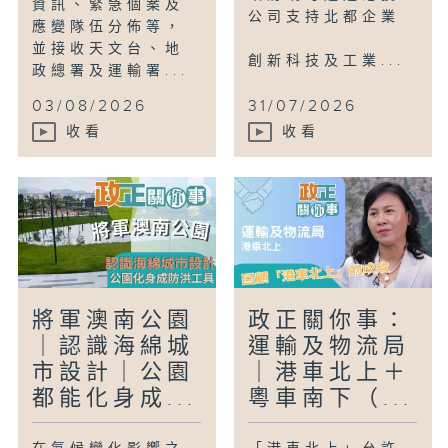
資訊、緊急個案及
公司支持北都企業
應變隊伍分佈等，
並接收天文台、地
創新科技及工業...
政總署及運輸署...
03/08/2026
31/07/2026
收看
收看
將軍澳南公園
政正關你事：
｜認識海綿城
運輸及物流局
市設計｜公園
｜港車北上＋
都能化身成...
粵車南下（...