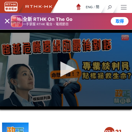
ENG
/
簡
×
全新 RTHK On The Go
取得
一手掌握 RTHK 電台、電視節目
0
seconds
of
5
minutes,
7