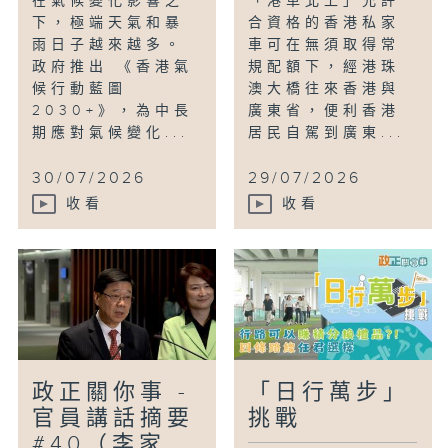
在氣候變化影響之
「港車北上」允許
下，極端天氣和暴
合資格的香港私家
雨日子越來越多。
車可在無須取得常
政府推出 《香港氣
規配額下，經港珠
候行動藍圖
澳大橋往來香港與
2030+》，為中長
廣東省，便利香港
期應對氣候變化...
居民自駕到廣東...
30/07/2026
29/07/2026
收看
收看
政正關你事 -
「日行萬步」
官員講話摘要
挑戰
#40（李家