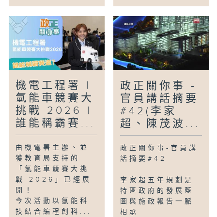
機電工程署 |
政正關你事 -
氫能車競賽大
官員講話摘要
挑戰 2026 |
#42(李家
誰能稱霸賽...
超、陳茂波...
由機電署主辦、並
政正關你事-官員講
獲教育局支持的
話摘要#42
「氫能車競賽大挑
戰 2026」已經展
李家超五年規劃是
開！
特區政府的發展藍
今次活動以氫能科
圖與施政報告一脈
技結合編程創科...
相承