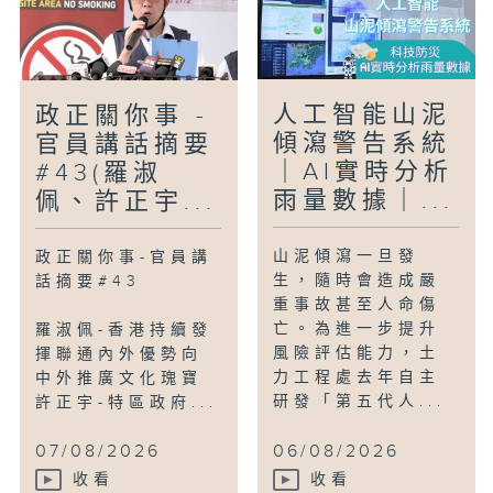
人工智能山泥
政正關你事 -
傾瀉警告系統
官員講話摘要
｜AI實時分析
#43(羅淑
雨量數據｜...
佩、許正宇...
山泥傾瀉一旦發
政正關你事-官員講
生，隨時會造成嚴
話摘要#43
重事故甚至人命傷
亡。為進一步提升
羅淑佩-香港持續發
風險評估能力，土
揮聯通內外優勢向
力工程處去年自主
中外推廣文化瑰寶
研發「第五代人...
許正宇-特區政府...
07/08/2026
06/08/2026
收看
收看