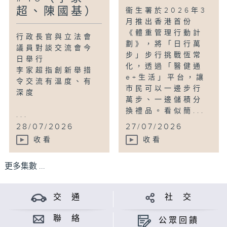
超、陳國基）
衞生署於2026年3
月推出香港首份
《體重管理行動計
行政長官與立法會
劃》，將「日行萬
議員對談交流會今
步」步行挑戰恆常
日舉行
化，透過「醫健通
李家超指創新舉措
e+生活」平台，讓
令交流有溫度、有
市民可以一邊步行
深度
萬步、一邊儲積分
換禮品。看似簡...
...
28/07/2026
27/07/2026
收看
收看
更多集數 ...
交 通
社 交
聯 絡
公眾回饋