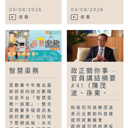
...
05/08/2026
04/08/2026
收看
收看
智慧渠務
政正關你事 -
官員講話摘要
#41（陳茂
渠務署今年推出最
新研發的綜合數碼
波、孫東、...
信息平台「智慧渠
務一張圖」，整合
財政司司長陳茂波
渠務署多個資訊系
表示北都創科發展
統的數據，包括地
提供就業機會
下管網設施、水文
政府或可透過港投