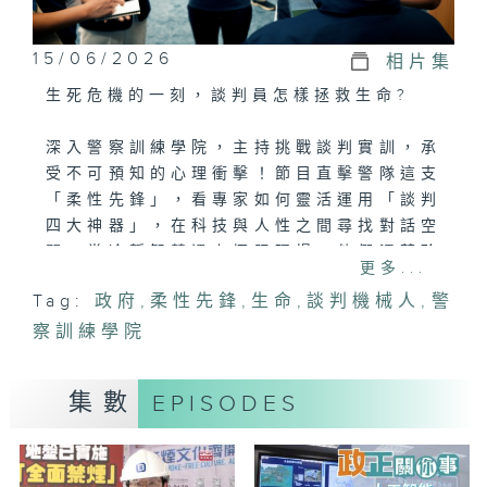
15/06/2026
相片集
生死危機的一刻，談判員怎樣拯救生命?
深入警察訓練學院，主持挑戰談判實訓，承
受不可預知的心理衝擊！節目直擊警隊這支
「柔性先鋒」，看專家如何靈活運用「談判
四大神器」，在科技與人性之間尋找對話空
間。當冷靜智慧遇上極限現場，他們憑藉聆
更多...
聽與觀察，以言語作利刃，在危難邊緣逆轉
Tag:
政府
,
柔性先鋒
,
生命
,
談判機械人
,
警
生死，拯救生命。
察訓練學院
集數
EPISODES