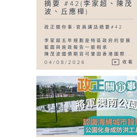
摘要 #42(李家超、陳茂
波、丘應樺)
政正關你事-官員講話摘要#42
李家超五年規劃是特區政府的發展
藍圖與施政報告一脈相承
陳茂波國債期貨可鞏固香港國際...
04/08/2026
收看