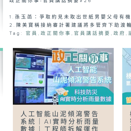
政正關你事-官員講話摘要#26
1.孫玉菡：爭取約見未取出世紙男嬰父母有
將
識
2.陳美寶稱接納審計署建議將多管齊下助渡
公
洪
Tag:
官員
,
政正關你事
,
官員講話摘要
,
政府
,
政
及
上
（
駕
「
過
人工智能山泥傾瀉警告
政
員
系統｜AI實時分析雨量
#
陳
數據｜工程師拆解運作