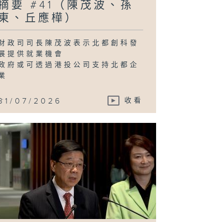
摘要 #41（陳茂波、孫
東、丘應樺）
財政司司長陳茂波表示北都創科發
展提供就業機會
政府或可透過港投公司支持北都企
業
...
31/07/2026
收看