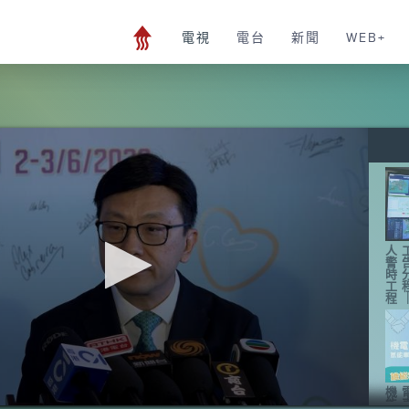
電視
電台
新聞
WEB+
人
警
時
工
程
機
能