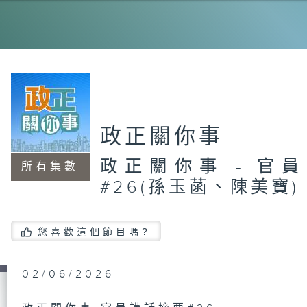
20
霸
政
員
#
茂
政正關你事
政正關你事 - 官
所有集數
#26(孫玉菡、陳美寶)
智
您喜歡這個節目嗎?
政
員
#
02/06/2026
東