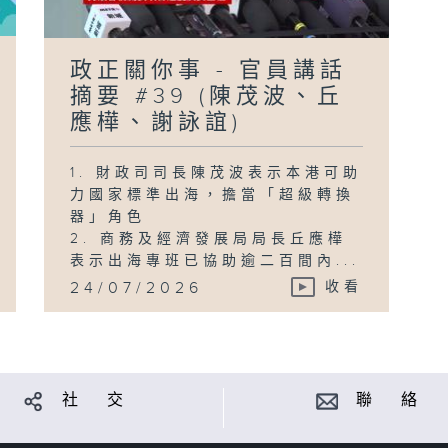
政正關你事 - 官員講話
摘要 #39 (陳茂波、丘
應樺、謝詠誼)
1. 財政司司長陳茂波表示本港可助
力國家標準出海，擔當「超級轉換
器」角色
2. 商務及經濟發展局局長丘應樺
表示出海專班已協助逾二百間內...
24/07/2026
收看
社 交
聯 絡