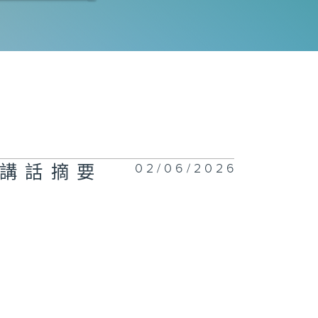
26 | 誰能稱
賽道？
正關你事 - 官
講話摘要
42(李家超、陳
波、丘應樺)
02/06/2026
員講話摘要
慧渠務
正關你事 - 官
講話摘要
41（陳茂波、孫
、丘應樺）