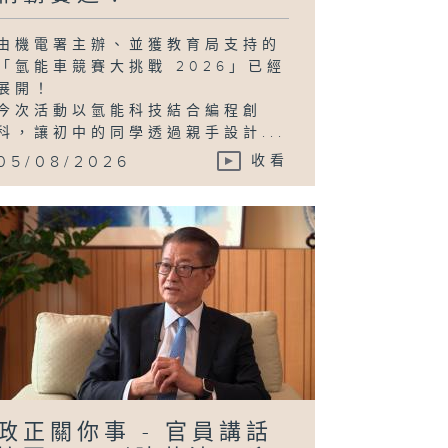
由機電署主辦、並獲教育局支持的
「氫能車競賽大挑戰 2026」已經
日行萬步」挑戰
展開！
今次活動以氫能科技結合編程創
科，讓初中的同學透過親手設計...
05/08/2026
收看
正關你事 - 官
講話摘要 #39
陳茂波、丘應
、謝詠誼)
政正關你事 - 官員講話