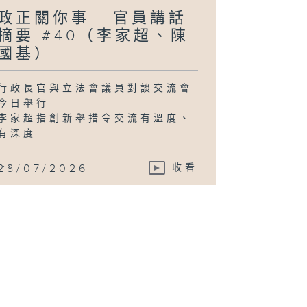
政正關你事 - 官員講話
摘要 #40（李家超、陳
國基）
行政長官與立法會議員對談交流會
今日舉行
李家超指創新舉措令交流有溫度、
有深度
...
28/07/2026
收看