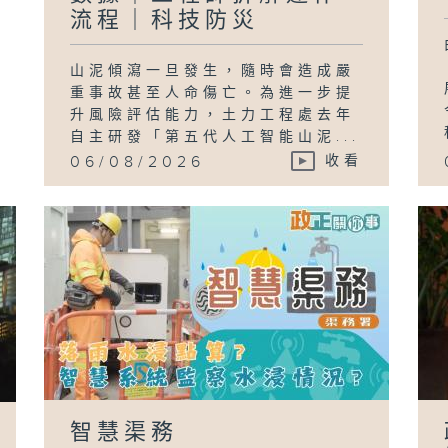
流程｜科技防災
山泥傾瀉一旦發生，隨時會造成嚴
「
重事故甚至人命傷亡。為進一步提
升風險評估能力，土力工程處去年
自主研發「第五代人工智能山泥...
06/08/2026
收看
政
員
(
樺
智慧渠務