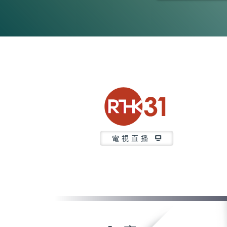
0
seconds
of
5
minutes,
7
seconds
Volume
90%
電視直播