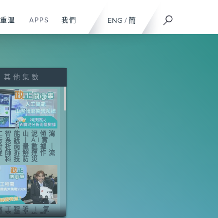
重溫
APPS
我們
ENG
/
簡
其他集數
工智能山泥傾瀉
告系統｜AI實
分析雨量數據｜
程師拆解運作流
｜科技防災
電工程署 | 氫
車競賽大挑戰