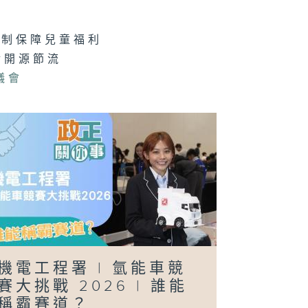
機制保障兒童福利
軍澳南公園｜認
海綿城市設計｜
輪開源節流
園都能化身成防
工具？
議會
正關你事：運輸
物流局｜港車北
＋ 粵車南下
上）｜香港人自
遊熱門之選！
港車北上」你試
未？
機電工程署 | 氫能車競
正關你事 - 官
講話摘要
賽大挑戰 2026 | 誰能
40（李家超、
國基）
稱霸賽道？