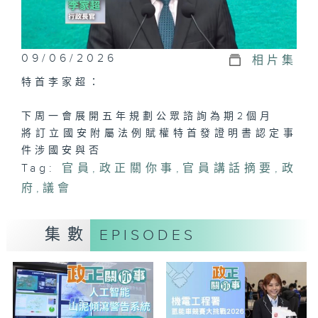
09/06/2026
相片集
特首李家超：
下周一會展開五年規劃公眾諮詢為期2個月
將訂立國安附屬法例賦權特首發證明書認定事
件涉國安與否
Tag:
官員
,
政正關你事
,
官員講話摘要
,
政
府
,
議會
集數
EPISODES