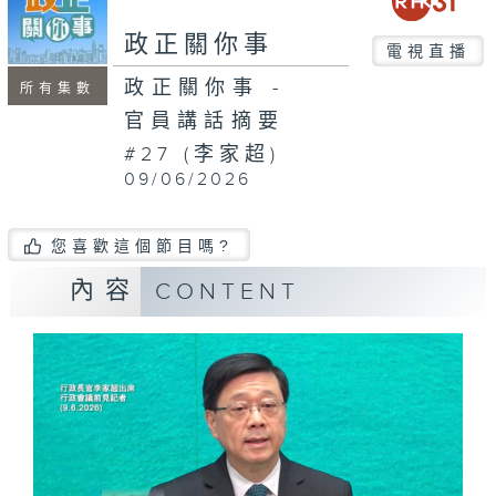
seconds
政正關你事
電視直播
政正關你事 -
所有集數
官員講話摘要
#27 (李家超)
09/06/2026
您喜歡這個節目嗎?
內容
CONTENT