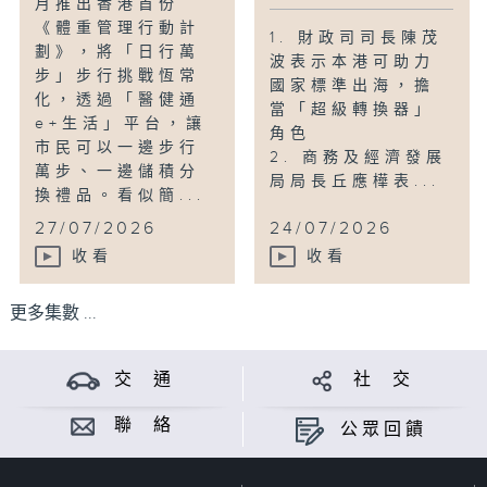
月推出香港首份
《體重管理行動計
1. 財政司司長陳茂
劃》，將「日行萬
波表示本港可助力
步」步行挑戰恆常
國家標準出海，擔
化，透過「醫健通
當「超級轉換器」
e+生活」平台，讓
角色
市民可以一邊步行
2. 商務及經濟發展
萬步、一邊儲積分
局局長丘應樺表...
換禮品。看似簡...
27/07/2026
24/07/2026
收看
收看
更多集數 ...
交 通
社 交
聯 絡
公眾回饋