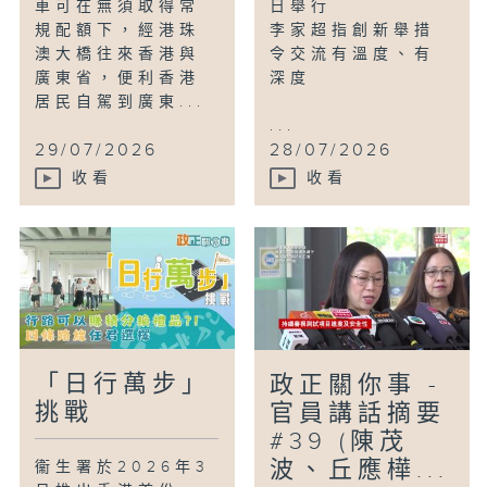
車可在無須取得常
日舉行
規配額下，經港珠
李家超指創新舉措
澳大橋往來香港與
令交流有溫度、有
廣東省，便利香港
深度
居民自駕到廣東...
...
29/07/2026
28/07/2026
收看
收看
「日行萬步」
政正關你事 -
挑戰
官員講話摘要
#39 (陳茂
波、丘應樺...
衞生署於2026年3