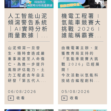
人工智能山泥
機電工程署 |
傾瀉警告系統
氫能車競賽大
｜AI實時分析
挑戰 2026 |
雨量數據｜...
誰能稱霸賽...
山泥傾瀉一旦發
由機電署主辦、並
生，隨時會造成嚴
獲教育局支持的
重事故甚至人命傷
「氫能車競賽大挑
亡。為進一步提升
戰 2026」已經展
風險評估能力，土
開！
力工程處去年自主
今次活動以氫能科
研發「第五代人...
技結合編程創科...
06/08/2026
05/08/2026
收看
收看