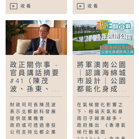
收看
收看
政正關你事 -
將軍澳南公園
官員講話摘要
｜認識海綿城
#41（陳茂
市設計｜公園
波、孫東、...
都能化身成...
財政司司長陳茂波
在氣候變化影響之
表示北都創科發展
下，極端天氣和暴
提供就業機會
雨日子越來越多。
政府或可透過港投
政府推出 《香港氣
公司支持北都企業
候行動藍圖
2030+》，為中長