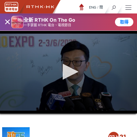
ENG
/
簡
×
全新 RTHK On The Go
取得
一手掌握 RTHK 電台、電視節目
0
seconds
of
5
minutes,
7