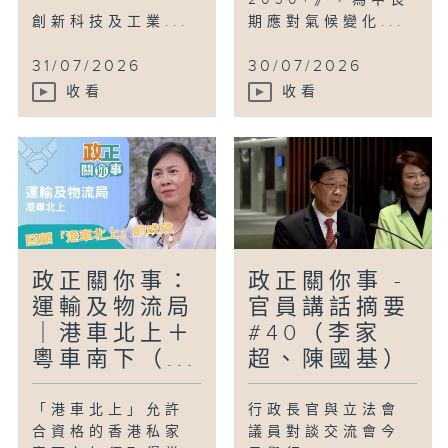
創新科技及工業...
期應對氣候變化...
31/07/2026
30/07/2026
收看
收看
政正關你事：
政正關你事 -
運輸及物流局
官員講話摘要
｜港車北上＋
#40（李家
粵車南下（...
超、陳國基）
「港車北上」允許
行政長官與立法會
合資格的香港私家
議員對談交流會今