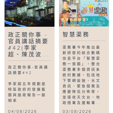
智慧渠務
政正關你事 -
官員講話摘要
#42(李家
渠務署今年推出最
新研發的綜合數碼
超、陳茂波...
信息平台「智慧渠
務一張圖」，整合
政正關你事-官員講
渠務署多個資訊系
話摘要#42
統的數據，包括地
下管網設施、水文
李家超五年規劃是
資訊、緊急個案及
特區政府的發展藍
應變隊伍分佈等，
圖與施政報告一脈
並接收天文台、地
相承
政總署及運輸署...
...
04/08/2026
03/08/2026