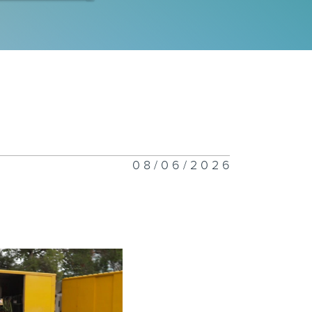
26 | 誰能稱
賽道？
正關你事 - 官
講話摘要
42(李家超、陳
波、丘應樺)
08/06/2026
慧渠務
正關你事 - 官
講話摘要
41（陳茂波、孫
、丘應樺）