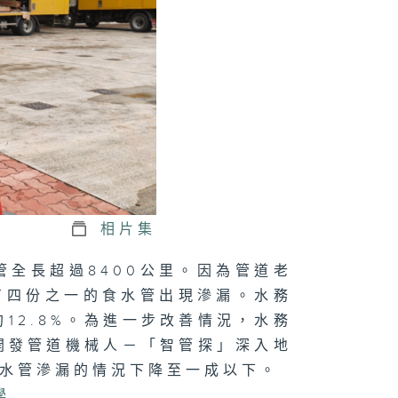
軍澳南公園｜認
海綿城市設計｜
園都能化身成防
工具？
正關你事：運輸
物流局｜港車北
＋ 粵車南下
上）｜香港人自
相片集
遊熱門之選！
港車北上」你試
未？
全長超過8400公里。因為管道老
有四份之一的食水管出現滲漏。水務
12.8%。為進一步改善情況，水務
開發管道機械人－「智管探」深入地
正關你事 - 官
講話摘要
將水管滲漏的情況下降至一成以下。
40（李家超、
國基）
學