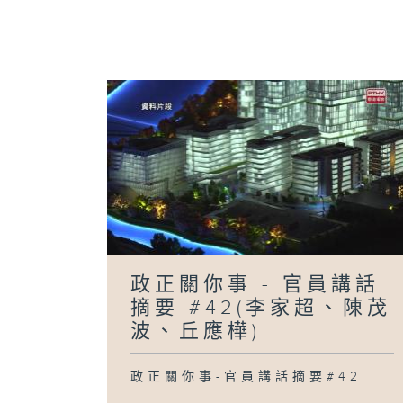
政正關你事 - 官員講話
摘要 #42(李家超、陳茂
波、丘應樺)
政正關你事-官員講話摘要#42