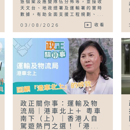
急個案及應變隊伍分佈等，並接收
天文台、地政總署及運輸署的實時
數據，有助全面支援工程規劃、...
03/08/2026
收看
政正關你事：運輸及物
流局｜港車北上＋ 粵車
南下（上）｜香港人自
駕遊熱門之選！「港...