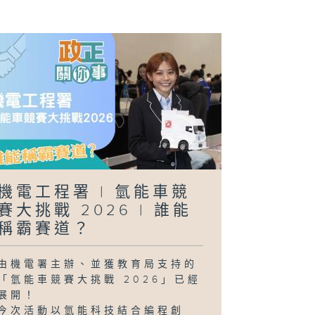
日行萬步」挑戰
正關你事 - 官
講話摘要 #39
陳茂波、丘應
、謝詠誼)
機電工程署 | 氫能車競
賽大挑戰 2026 | 誰能
稱霸賽道？
由機電署主辦、並獲教育局支持的
「氫能車競賽大挑戰 2026」已經
展開！
今次活動以氫能科技結合編程創