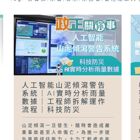
「
政
員
(
樺
人工智能山泥傾瀉警告
系統｜AI實時分析雨量
數據｜工程師拆解運作
流程｜科技防災
山泥傾瀉一旦發生，隨時會造成嚴
重事故甚至人命傷亡。為進一步提
升風險評估能力，土力工程處去年