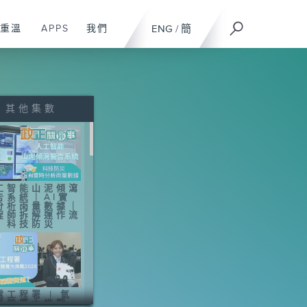
重溫
APPS
我們
ENG
/
簡
其他集數
工智能山泥傾瀉
告系統｜AI實
分析雨量數據｜
程師拆解運作流
｜科技防災
電工程署 | 氫
車競賽大挑戰