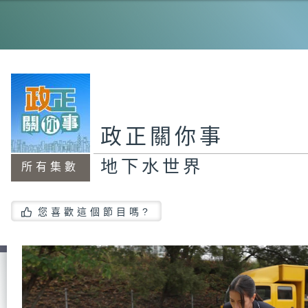
20
霸
政
員
#
茂
政正關你事
地下水世界
所有集數
智
您喜歡這個節目嗎?
政
員
#
東