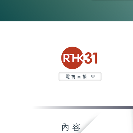
0
seconds
of
5
minutes,
7
seconds
Volume
90%
電視直播
內容