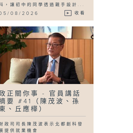
科，讓初中的同學透過親手設計...
05/08/2026
收看
政正關你事 - 官員講話
摘要 #41（陳茂波、孫
東、丘應樺）
財政司司長陳茂波表示北都創科發
展提供就業機會