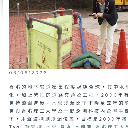
將
識
公
洪
政
及
上
（
08/06/2026
駕
「
過
香港的地下管道密集程度冠絕全球，其中水管
化，加上繁忙的道路交通及工程，2000年
署持續跟進後，水管滲漏比率下降至去年的約
署與香港理工大學及一間深圳科技內企聯手
政
員
下，用聲波探測滲漏位置，目標是2030年
#
陳
Tag:
智管探
,
水管
,
食水
,
水務署
,
香港理工大