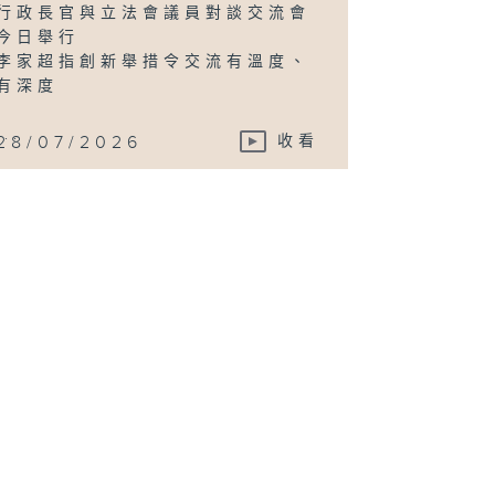
行政長官與立法會議員對談交流會
今日舉行
李家超指創新舉措令交流有溫度、
有深度
...
28/07/2026
收看