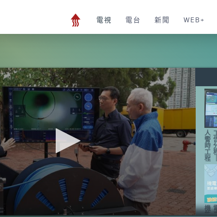
電視
電台
新聞
WEB+
人
警
時
工
程
機
能