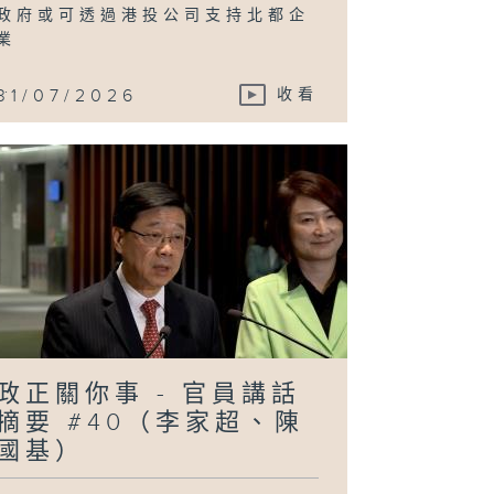
政府或可透過港投公司支持北都企
業
...
31/07/2026
收看
政正關你事 - 官員講話
摘要 #40（李家超、陳
國基）