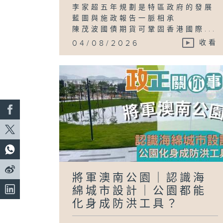
李家超五年規劃是特區政府的發展
藍圖與施政報告一脈相承
陳茂波國債期貨可鞏固香港國際...
04/08/2026
收看
將軍澳南公園｜認識海
綿城市設計｜公園都能
化身成防洪工具？