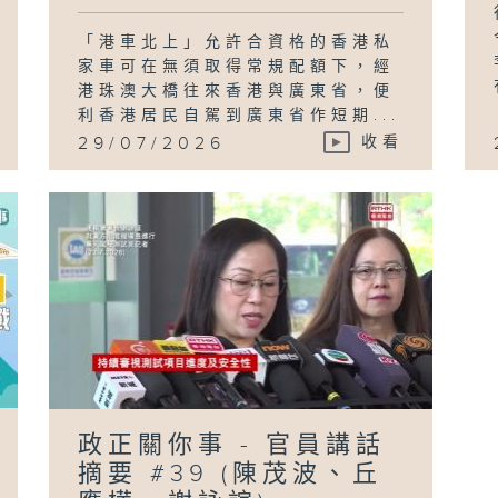
「港車北上」允許合資格的香港私
家車可在無須取得常規配額下，經
港珠澳大橋往來香港與廣東省，便
利香港居民自駕到廣東省作短期...
29/07/2026
收看
政正關你事 - 官員講話
摘要 #39 (陳茂波、丘