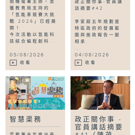
由機電署主辦、並
政正關你事-官員講
獲教育局支持的
話摘要#42
「氫能車競賽大挑
戰 2026」已經展
李家超五年規劃是
開！
特區政府的發展藍
今次活動以氫能科
圖與施政報告一脈
技結合編程創科...
相承
...
05/08/2026
04/08/2026
收看
收看
智慧渠務
政正關你事 -
官員講話摘要
渠務署今年推出最