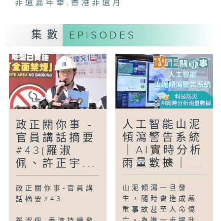
非遺嘉年華
,
香港非遺月
舞麒麟等非遺表演，以及互動攤位、快閃演
出與全新非遺創意市集，拉近市民與非遺文
集數
EPISODES
化的距離，展現香港非遺文化的傳承、創新
與活力。
人工智能山泥
政正關你事 -
傾瀉警告系統
官員講話摘要
｜AI實時分析
#43(羅淑
雨量數據｜...
佩、許正宇...
山泥傾瀉一旦發
政正關你事-官員講
生，隨時會造成嚴
話摘要#43
重事故甚至人命傷
亡。為進一步提升