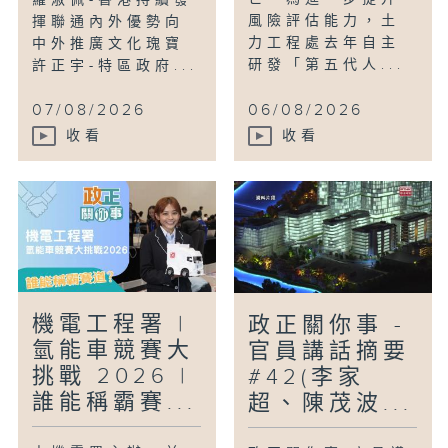
羅淑佩-香港持續發
風險評估能力，土
揮聯通內外優勢向
力工程處去年自主
中外推廣文化瑰寶
研發「第五代人...
許正宇-特區政府...
07/08/2026
06/08/2026
收看
收看
機電工程署 |
政正關你事 -
氫能車競賽大
官員講話摘要
挑戰 2026 |
#42(李家
誰能稱霸賽...
超、陳茂波...