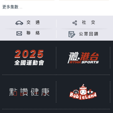
更多集數 ...
交 通
社 交
聯 絡
公眾回饋