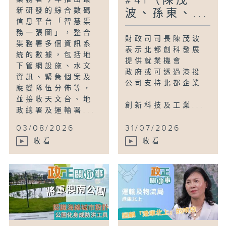
#41（陳茂
新研發的綜合數碼
波、孫東、...
信息平台「智慧渠
務一張圖」，整合
財政司司長陳茂波
渠務署多個資訊系
表示北都創科發展
統的數據，包括地
提供就業機會
下管網設施、水文
政府或可透過港投
資訊、緊急個案及
公司支持北都企業
應變隊伍分佈等，
並接收天文台、地
創新科技及工業...
政總署及運輸署...
03/08/2026
31/07/2026
收看
收看