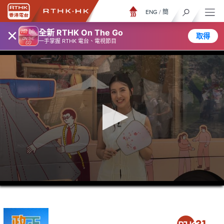
ENG
/
簡
×
全新 RTHK On The Go
取得
一手掌握 RTHK 電台、電視節目
0
seconds
of
5
minutes,
7