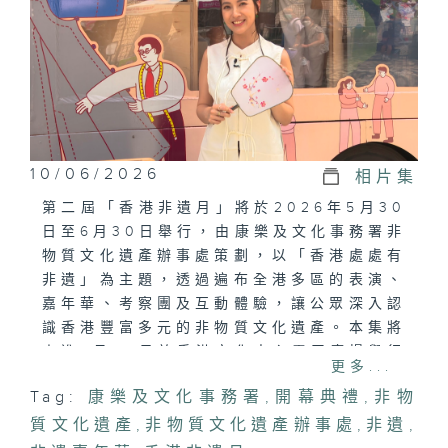
10/06/2026
相片集
第二屆「香港非遺月」將於2026年5月30
日至6月30日舉行，由康樂及文化事務署非
物質文化遺產辦事處策劃，以「香港處處有
非遺」為主題，透過遍布全港多區的表演、
嘉年華、考察團及互動體驗，讓公眾深入認
識香港豐富多元的非物質文化遺產。本集將
走進5月30日於香港文化中心露天廣場舉行
更多...
的「香港非遺月2026」開幕典禮暨非遺嘉
Tag:
康樂及文化事務署
,
開幕典禮
,
非物
年華，了解嘉年華如何以「打開非遺．傳承
質文化遺產
無界」為主題，透過南音、廣東音樂、女子
,
非物質文化遺產辦事處
,
非遺
,
舞獅、兒童及青年粵劇、皮影戲、舞貔貅及