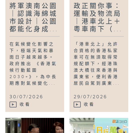
將軍澳南公園
政正關你事：
｜認識海綿城
運輸及物流局
市設計｜公園
｜港車北上＋
都能化身成...
粵車南下（...
在氣候變化影響之
「港車北上」允許
下，極端天氣和暴
合資格的香港私家
雨日子越來越多。
車可在無須取得常
政府推出 《香港氣
規配額下，經港珠
候行動藍圖
澳大橋往來香港與
2030+》，為中長
廣東省，便利香港
期應對氣候變化...
居民自駕到廣東...
30/07/2026
29/07/2026
收看
收看