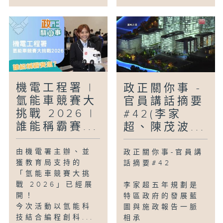
機電工程署 |
政正關你事 -
氫能車競賽大
官員講話摘要
挑戰 2026 |
#42(李家
誰能稱霸賽...
超、陳茂波...
由機電署主辦、並
政正關你事-官員講
獲教育局支持的
話摘要#42
「氫能車競賽大挑
戰 2026」已經展
李家超五年規劃是
開！
特區政府的發展藍
今次活動以氫能科
圖與施政報告一脈
技結合編程創科...
相承