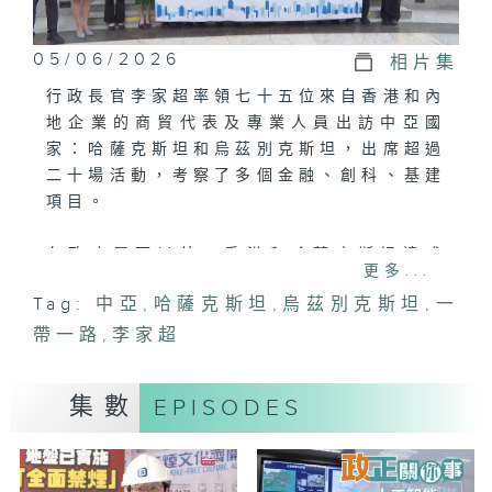
05/06/2026
相片集
行政長官李家超率領七十五位來自香港和內
地企業的商貿代表及專業人員出訪中亞國
家：哈薩克斯坦和烏茲別克斯坦，出席超過
二十場活動，考察了多個金融、創科、基建
項目。
在政府層面以外，香港和哈薩克斯坦達成
更多...
53份合作協議和備忘錄，與烏茲別克斯坦
Tag:
中亞
,
哈薩克斯坦
,
烏茲別克斯坦
,
一
則達成28份，即共81份，涵蓋範圍包括經
帶一路
貿、投資、金融、科技、航空等。即今次訪
,
李家超
問共達成96份合作協議和備忘錄，其中涉
及具體金額總值超過16.5億美元。
集數
EPISODES
是次中亞之行加強政府與政府之間的關係往
來，推進雙方更緊密合作，構建樞紐對樞紐
的合作模式，達成八大成果，再次發揮香港