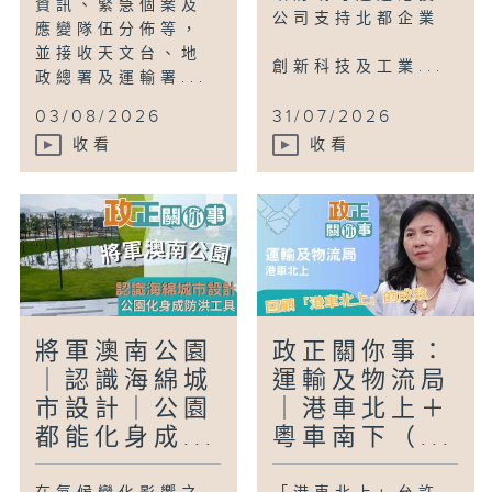
資訊、緊急個案及
公司支持北都企業
應變隊伍分佈等，
並接收天文台、地
創新科技及工業...
政總署及運輸署...
03/08/2026
31/07/2026
收看
收看
將軍澳南公園
政正關你事：
｜認識海綿城
運輸及物流局
市設計｜公園
｜港車北上＋
都能化身成...
粵車南下（...