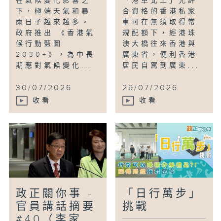
在氣候變化影響之
「港車北上」允許
下，極端天氣和暴
合資格的香港私家
雨日子越來越多。
車可在無須取得常
政府推出 《香港氣
規配額下，經港珠
候行動藍圖
澳大橋往來香港與
2030+》，為中長
廣東省，便利香港
期應對氣候變化...
居民自駕到廣東...
30/07/2026
29/07/2026
收看
收看
政正關你事 -
「日行萬步」
官員講話摘要
挑戰
#40（李家