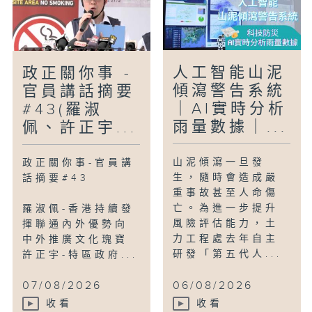
作為「超級聯繫人」與「超級增值人」的角
色，聯通「一帶一路」沿線國家。
人工智能山泥
政正關你事 -
傾瀉警告系統
官員講話摘要
｜AI實時分析
#43(羅淑
雨量數據｜...
佩、許正宇...
山泥傾瀉一旦發
政正關你事-官員講
生，隨時會造成嚴
話摘要#43
重事故甚至人命傷
亡。為進一步提升
羅淑佩-香港持續發
風險評估能力，土
揮聯通內外優勢向
力工程處去年自主
中外推廣文化瑰寶
研發「第五代人...
許正宇-特區政府...
07/08/2026
06/08/2026
收看
收看