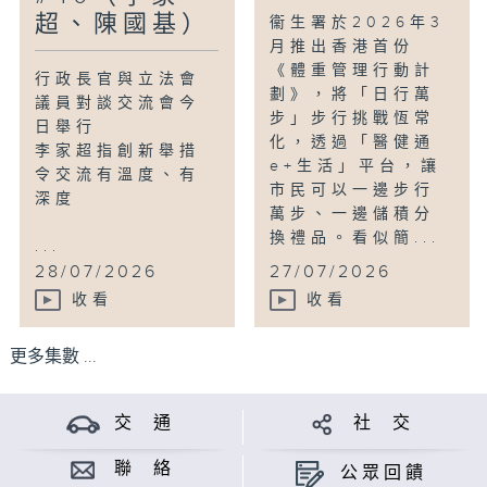
超、陳國基）
衞生署於2026年3
月推出香港首份
《體重管理行動計
行政長官與立法會
劃》，將「日行萬
議員對談交流會今
步」步行挑戰恆常
日舉行
化，透過「醫健通
李家超指創新舉措
e+生活」平台，讓
令交流有溫度、有
市民可以一邊步行
深度
萬步、一邊儲積分
換禮品。看似簡...
...
28/07/2026
27/07/2026
收看
收看
更多集數 ...
交 通
社 交
聯 絡
公眾回饋