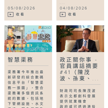
...
05/08/2026
04/08/2026
收看
收看
智慧渠務
政正關你事 -
官員講話摘要
#41（陳茂
渠務署今年推出最
新研發的綜合數碼
波、孫東、...
信息平台「智慧渠
務一張圖」，整合
財政司司長陳茂波
渠務署多個資訊系
表示北都創科發展
統的數據，包括地
提供就業機會
下管網設施、水文
政府或可透過港投