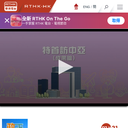
ENG
/
簡
×
全新 RTHK On The Go
取得
一手掌握 RTHK 電台、電視節目
0
seconds
of
5
minutes,
7