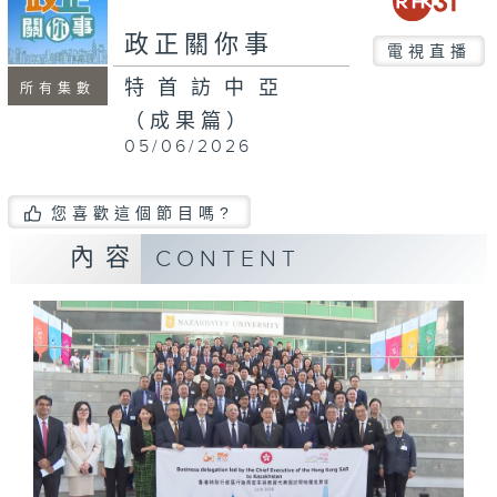
seconds
政正關你事
電視直播
特首訪中亞
所有集數
（成果篇）
05/06/2026
您喜歡這個節目嗎?
內容
CONTENT