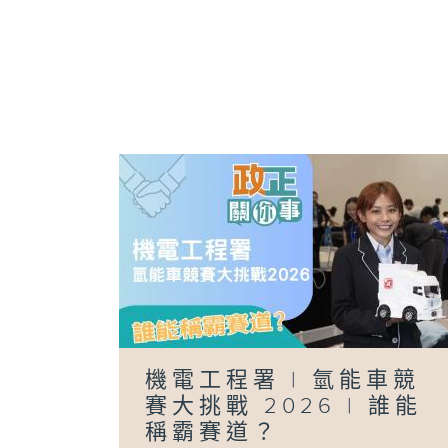
機電工程署 | 氫能車競
賽大挑戰 2026 | 誰能
稱霸賽道？