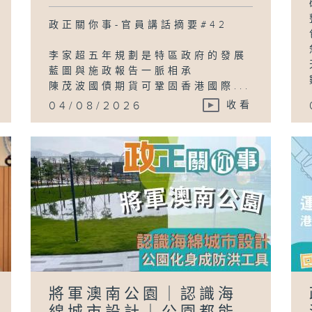
政正關你事-官員講話摘要#42
李家超五年規劃是特區政府的發展
藍圖與施政報告一脈相承
陳茂波國債期貨可鞏固香港國際...
04/08/2026
收看
將軍澳南公園｜認識海