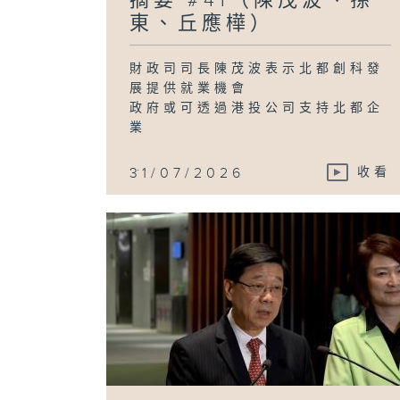
摘要 #41（陳茂波、孫
東、丘應樺）
財政司司長陳茂波表示北都創科發
展提供就業機會
政府或可透過港投公司支持北都企
業
...
31/07/2026
收看