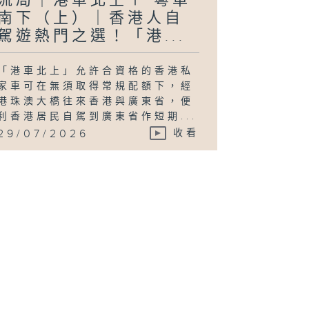
流局｜港車北上＋ 粵車
南下（上）｜香港人自
駕遊熱門之選！「港...
「港車北上」允許合資格的香港私
家車可在無須取得常規配額下，經
港珠澳大橋往來香港與廣東省，便
利香港居民自駕到廣東省作短期...
29/07/2026
收看