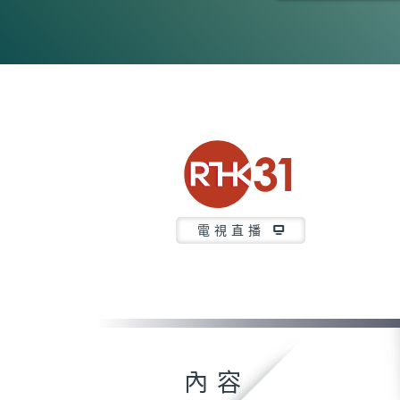
0
seconds
of
5
minutes,
7
seconds
Volume
90%
電視直播
內容