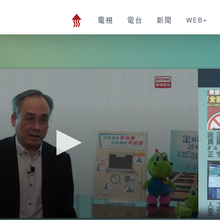
電視
電台
新聞
WEB+
政
員
#
正
人
警
時