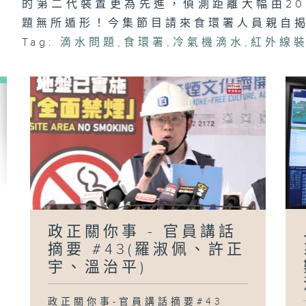
的第二代裝置更為先進，偵測距離大幅由20
題無所遁形！今集節目請來食環署人員親自
Tag:
滴水問題
,
食環署
,
冷氣機滴水
,
紅外線
政
員
#
陳
「
政正關你事 - 官員講話
摘要 #43(羅淑佩、許正
宇、溫治平)
政正關你事-官員講話摘要#43