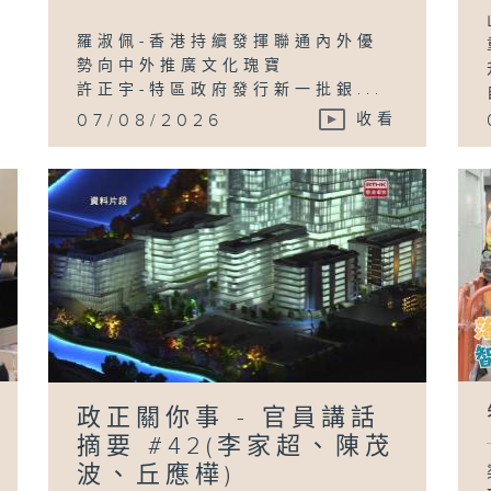
羅淑佩-香港持續發揮聯通內外優
勢向中外推廣文化瑰寶
許正宇-特區政府發行新一批銀...
07/08/2026
收看
政正關你事 - 官員講話
摘要 #42(李家超、陳茂
波、丘應樺)