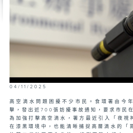
政
員
#
東
將
識
公
洪
04/11/2025
高空滴水問題困擾不少市民。食環署由今年
政
及
擊，發出近700張妨擾事故通知，要求市民
上
（
為加強打擊高空滴水，署方最近引入「夜視
駕
「
在漆黑環境中，也能清晰捕捉高層滴水的「
過