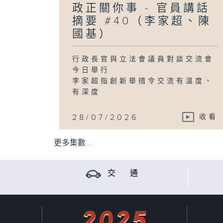
政正關你事 - 官員講話
摘要 #40（李家超、陳
國基）
行政長官與立法會議員對談交流會
今日舉行
李家超指創新舉措令交流有溫度、
有深度
...
28/07/2026
收看
更多集數 ...
交 通