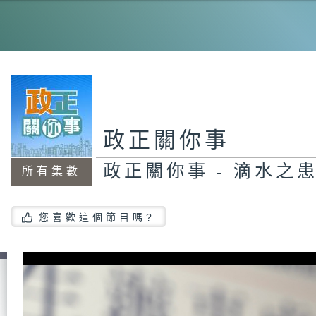
工
程
機
能
20
霸
政正關你事
政正關你事 - 滴水之
所有集數
政
員
#
您喜歡這個節目嗎?
茂
智