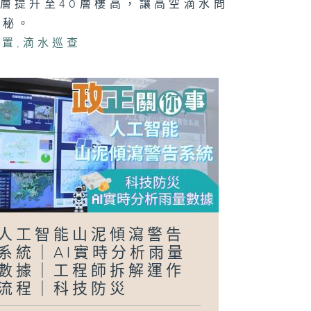
層提升至40層樓高，讓高空滴水問
揭秘。
裝置
,
滴水巡查
正關你事 - 官
講話摘要
40（李家超、
國基）
日行萬步」挑戰
人工智能山泥傾瀉警告
系統｜AI實時分析雨量
數據｜工程師拆解運作
流程｜科技防災