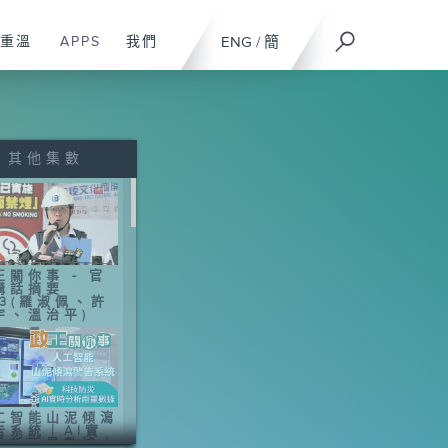
重溫
APPS
我們
ENG
/
簡
其他集數
正關你事 - 官
講話摘要
43(羅淑佩、許
宇、溫治平)
工智能山泥傾瀉
告系統｜AI實
分析雨量數據｜