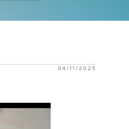
程師拆解運作流
｜科技防災
電工程署 | 氫
車競賽大挑戰
26 | 誰能稱
賽道？
04/11/2025
患
正關你事 - 官
講話摘要
42(李家超、陳
波、丘應樺)
慧渠務