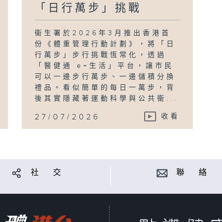
「日行萬步」挑戰
衞生署於2026年3月推出香港首
份《體重管理行動計劃》，將「日
行萬步」步行挑戰恆常化，透過
「醫健通 e+生活」平台，讓市民
可以一邊步行萬步、一邊儲積分換
禮品。看似簡單的每日一萬步，背
後其實隱藏著運動科學與公共衞...
27/07/2026
收看
社 交
聯 絡