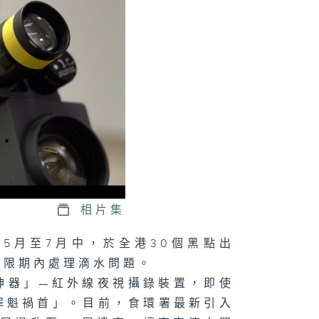
正關你事 - 官
講話摘要
41（陳茂波、孫
、丘應樺）
軍澳南公園｜認
海綿城市設計｜
園都能化身成防
工具？
相片集
5月至7月中，於全港30個黑點出
正關你事：運輸
物流局｜港車北
在限期內處理滴水問題。
＋ 粵車南下
上）｜香港人自
神器」—紅外線夜視攝錄裝置，即使
遊熱門之選！
港車北上」你試
罪魁禍首」。目前，食環署最新引入
未？