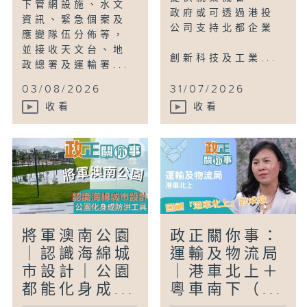
下管網設施、水文
政府或可透過港投
資訊、緊急個案及
公司支持北都企業
應變隊伍分佈等，
並接收天文台、地
創新科技及工業...
政總署及運輸署...
03/08/2026
31/07/2026
收看
收看
將軍澳南公園
政正關你事：
｜認識海綿城
運輸及物流局
市設計｜公園
｜港車北上＋
都能化身成...
粵車南下（...