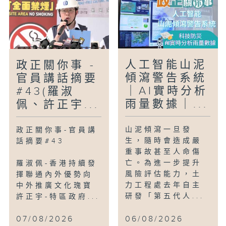
人工智能山泥
政正關你事 -
傾瀉警告系統
官員講話摘要
｜AI實時分析
#43(羅淑
雨量數據｜...
佩、許正宇...
山泥傾瀉一旦發
政正關你事-官員講
生，隨時會造成嚴
話摘要#43
重事故甚至人命傷
亡。為進一步提升
羅淑佩-香港持續發
風險評估能力，土
揮聯通內外優勢向
力工程處去年自主
中外推廣文化瑰寶
研發「第五代人...
許正宇-特區政府...
07/08/2026
06/08/2026