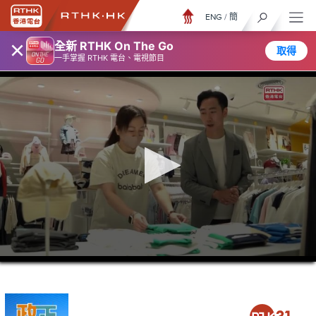
ENG
/
簡
×
全新 RTHK On The Go
取得
一手掌握 RTHK 電台、電視節目
0
seconds
of
5
minutes,
3