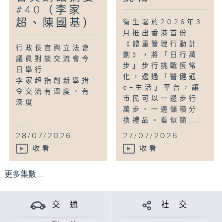
#40（李家
超、陳國基）
衞生署於2026年3
月推出香港首份
《體重管理行動計
行政長官與立法會
劃》，將「日行萬
議員對談交流會今
步」步行挑戰恆常
日舉行
化，透過「醫健通
李家超指創新舉措
e+生活」平台，讓
令交流有溫度、有
市民可以一邊步行
深度
萬步、一邊儲積分
換禮品。看似簡...
...
28/07/2026
27/07/2026
收看
收看
更多集數 ...
交 通
社 交