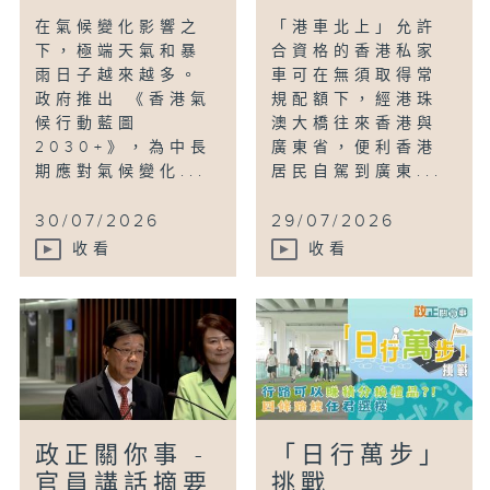
在氣候變化影響之
「港車北上」允許
下，極端天氣和暴
合資格的香港私家
雨日子越來越多。
車可在無須取得常
政府推出 《香港氣
規配額下，經港珠
候行動藍圖
澳大橋往來香港與
2030+》，為中長
廣東省，便利香港
期應對氣候變化...
居民自駕到廣東...
30/07/2026
29/07/2026
收看
收看
政正關你事 -
「日行萬步」
官員講話摘要
挑戰