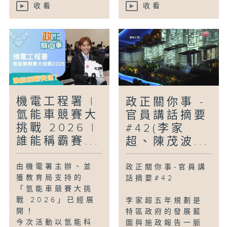
收看
收看
機電工程署 |
政正關你事 -
氫能車競賽大
官員講話摘要
挑戰 2026 |
#42(李家
誰能稱霸賽...
超、陳茂波...
由機電署主辦、並
政正關你事-官員講
獲教育局支持的
話摘要#42
「氫能車競賽大挑
戰 2026」已經展
李家超五年規劃是
開！
特區政府的發展藍
今次活動以氫能科
圖與施政報告一脈