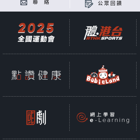
聯 絡
公眾回饋