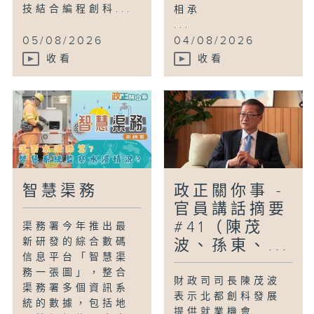
技結合編程創科...
相承
...
05/08/2026
04/08/2026
收看
收看
智慧渠務
政正關你事 -
官員講話摘要
#41（陳茂
渠務署今年推出最
新研發的綜合數碼
波、孫東、...
信息平台「智慧渠
務一張圖」，整合
財政司司長陳茂波
渠務署多個資訊系
表示北都創科發展
統的數據，包括地
提供就業機會