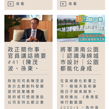
收看
收看
政正關你事 -
將軍澳南公園
官員講話摘要
｜認識海綿城
#41（陳茂
市設計｜公園
波、孫東、...
都能化身成...
財政司司長陳茂波
在氣候變化影響之
表示北都創科發展
下，極端天氣和暴
提供就業機會
雨日子越來越多。
政府或可透過港投
政府推出 《香港氣
公司支持北都企業
候行動藍圖
2030+》，為中長