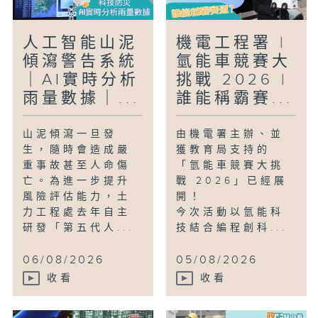
人工智能山泥
機電工程署 |
傾瀉警告系統
氫能車競賽大
｜AI實時分析
挑戰 2026 |
雨量數據｜...
誰能稱霸賽...
山泥傾瀉一旦發
由機電署主辦、並
生，隨時會造成嚴
獲教育局支持的
重事故甚至人命傷
「氫能車競賽大挑
亡。為進一步提升
戰 2026」已經展
風險評估能力，土
開！
力工程處去年自主
今次活動以氫能科
研發「第五代人...
技結合編程創科...
06/08/2026
05/08/2026
收看
收看