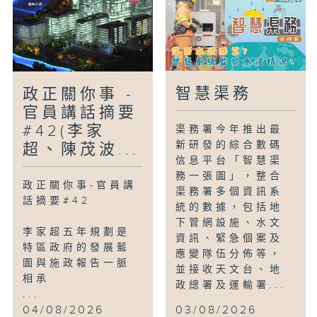
智慧渠務
政正關你事 -
官員講話摘要
#42(李家
渠務署今年推出最
新研發的綜合數碼
超、陳茂波...
信息平台「智慧渠
務一張圖」，整合
政正關你事-官員講
渠務署多個資訊系
話摘要#42
統的數據，包括地
下管網設施、水文
李家超五年規劃是
資訊、緊急個案及
特區政府的發展藍
應變隊伍分佈等，
圖與施政報告一脈
並接收天文台、地
相承
政總署及運輸署...
...
04/08/2026
03/08/2026