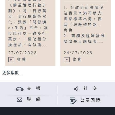
《體重管理行動計
1. 財政司司長陳茂
劃》，將「日行萬
波表示本港可助力
步」步行挑戰恆常
國家標準出海，擔
化，透過「醫健通
當「超級轉換器」
e+生活」平台，讓
角色
市民可以一邊步行
2. 商務及經濟發展
萬步、一邊儲積分
局局長丘應樺表...
換禮品。看似簡...
27/07/2026
24/07/2026
收看
收看
更多集數 ...
交 通
社 交
聯 絡
公眾回饋