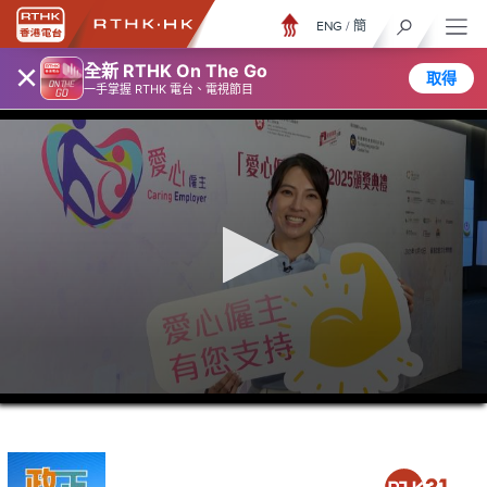
ENG
/
簡
×
全新 RTHK On The Go
取得
一手掌握 RTHK 電台、電視節目
0
seconds
of
5
minutes,
7