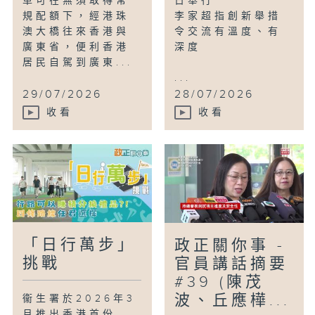
車可在無須取得常
日舉行
規配額下，經港珠
李家超指創新舉措
澳大橋往來香港與
令交流有溫度、有
廣東省，便利香港
深度
居民自駕到廣東...
...
29/07/2026
28/07/2026
收看
收看
「日行萬步」
政正關你事 -
挑戰
官員講話摘要
#39 (陳茂
波、丘應樺...
衞生署於2026年3
月推出香港首份