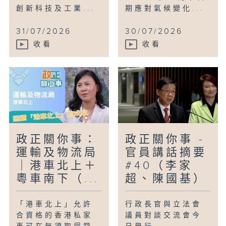
創新科技及工業...
期應對氣候變化...
31/07/2026
30/07/2026
收看
收看
政正關你事：
政正關你事 -
運輸及物流局
官員講話摘要
｜港車北上＋
#40（李家
粵車南下（...
超、陳國基）
「港車北上」允許
行政長官與立法會
合資格的香港私家
議員對談交流會今