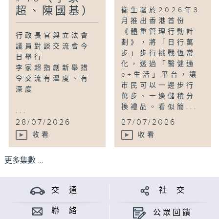
超、陳國基）
衞生署於2026年3
月推出香港首份
《體重管理行動計
行政長官與立法會
劃》，將「日行萬
議員對談交流會今
步」步行挑戰恆常
日舉行
化，透過「醫健通
李家超指創新舉措
e+生活」平台，讓
令交流有溫度、有
市民可以一邊步行
深度
萬步、一邊儲積分
換禮品。看似簡...
...
28/07/2026
27/07/2026
收看
收看
更多集數 ...
交 通
社 交
聯 絡
公眾回饋