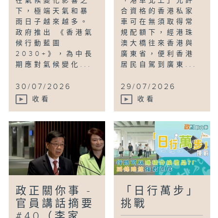
在氣候變化影響之
「港車北上」允許
下，極端天氣和暴
合資格的香港私家
雨日子越來越多。
車可在無須取得常
政府推出 《香港氣
規配額下，經港珠
候行動藍圖
澳大橋往來香港與
2030+》，為中長
廣東省，便利香港
期應對氣候變化...
居民自駕到廣東...
30/07/2026
29/07/2026
收看
收看
政正關你事 -
「日行萬步」
官員講話摘要
挑戰
#40（李家