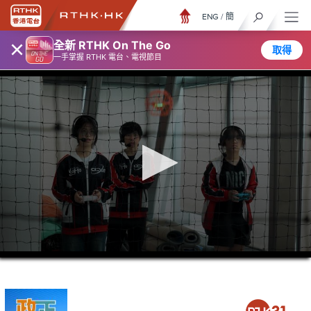
ENG
/
簡
×
全新 RTHK On The Go
取得
一手掌握 RTHK 電台、電視節目
0
seconds
of
5
minutes,
6