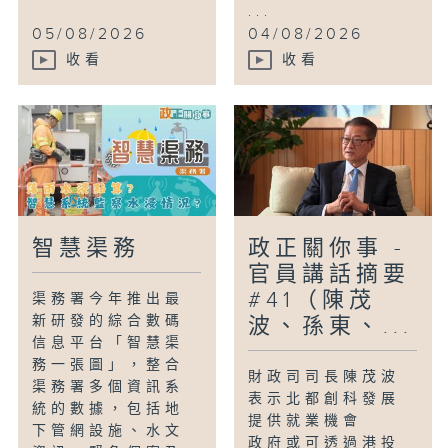
...
05/08/2026
04/08/2026
收看
收看
智慧渠務
政正關你事 -
官員講話摘要
#41（陳茂
渠務署今年推出最
新研發的綜合數碼
波、孫東、...
信息平台「智慧渠
務一張圖」，整合
財政司司長陳茂波
渠務署多個資訊系
表示北都創科發展
統的數據，包括地
提供就業機會
下管網設施、水文
政府或可透過港投