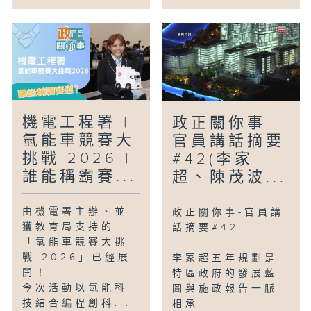
機電工程署 |
政正關你事 -
氫能車競賽大
官員講話摘要
挑戰 2026 |
#42(李家
誰能稱霸賽...
超、陳茂波...
由機電署主辦、並
政正關你事-官員講
獲教育局支持的
話摘要#42
「氫能車競賽大挑
戰 2026」已經展
李家超五年規劃是
開！
特區政府的發展藍
今次活動以氫能科
圖與施政報告一脈
技結合編程創科...
相承