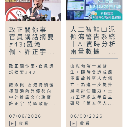
人工智能山泥
政正關你事 -
傾瀉警告系統
官員講話摘要
｜AI實時分析
#43(羅淑
雨量數據｜...
佩、許正宇...
山泥傾瀉一旦發
政正關你事-官員講
生，隨時會造成嚴
話摘要#43
重事故甚至人命傷
亡。為進一步提升
羅淑佩-香港持續發
風險評估能力，土
揮聯通內外優勢向
力工程處去年自主
中外推廣文化瑰寶
研發「第五代人...
許正宇-特區政府...
07/08/2026
06/08/2026
收看
收看