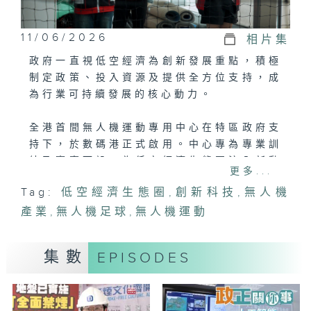
11/06/2026
相片集
政府一直視低空經濟為創新發展重點，積極
制定政策、投入資源及提供全方位支持，成
為行業可持續發展的核心動力。
全港首間無人機運動專用中心在特區政府支
持下，於數碼港正式啟用。中心專為專業訓
練及賽事而設，為低空經濟生態圈注入新動
更多...
力，展現政府推動創新科技和無人機產業的
Tag:
低空經濟生態圈
,
創新科技
,
無人機
堅定決心及長遠規劃。
產業
,
無人機足球
,
無人機運動
今集主持將會到訪無人機運動專用中心，了
解中心內的設施，以及無人機飛手對中心的
集數
EPISODES
看法。