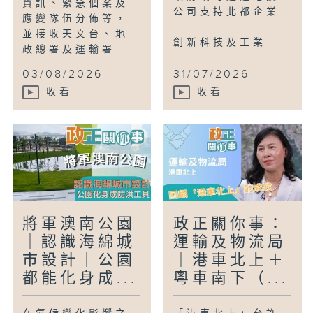
資訊、緊急個案及
公司支持北都企業
應變隊伍分佈等，
並接收天文台、地
創新科技及工業...
政總署及運輸署...
03/08/2026
31/07/2026
收看
收看
將軍澳南公園
政正關你事：
｜認識海綿城
運輸及物流局
市設計｜公園
｜港車北上＋
都能化身成...
粵車南下（...