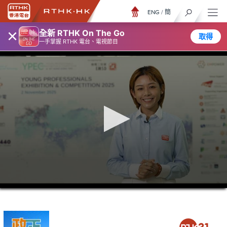
ENG
/
簡
×
全新 RTHK On The Go
取得
一手掌握 RTHK 電台、電視節目
0
seconds
of
5
minutes,
7