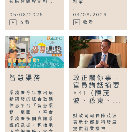
技結合編程創科...
相承
...
05/08/2026
04/08/2026
收看
收看
智慧渠務
政正關你事 -
官員講話摘要
#41（陳茂
渠務署今年推出最
新研發的綜合數碼
波、孫東、...
信息平台「智慧渠
務一張圖」，整合
財政司司長陳茂波
渠務署多個資訊系
表示北都創科發展
統的數據，包括地
提供就業機會
下管網設施、水文