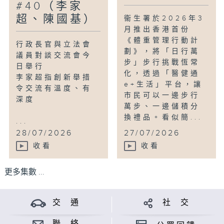
#40（李家
超、陳國基）
衞生署於2026年3
月推出香港首份
《體重管理行動計
行政長官與立法會
劃》，將「日行萬
議員對談交流會今
步」步行挑戰恆常
日舉行
化，透過「醫健通
李家超指創新舉措
e+生活」平台，讓
令交流有溫度、有
市民可以一邊步行
深度
萬步、一邊儲積分
換禮品。看似簡...
...
28/07/2026
27/07/2026
收看
收看
更多集數 ...
交 通
社 交
聯 絡