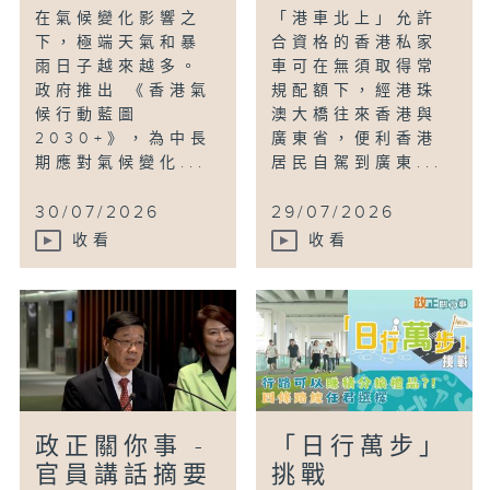
在氣候變化影響之
「港車北上」允許
下，極端天氣和暴
合資格的香港私家
雨日子越來越多。
車可在無須取得常
政府推出 《香港氣
規配額下，經港珠
候行動藍圖
澳大橋往來香港與
2030+》，為中長
廣東省，便利香港
期應對氣候變化...
居民自駕到廣東...
30/07/2026
29/07/2026
收看
收看
政正關你事 -
「日行萬步」
官員講話摘要
挑戰