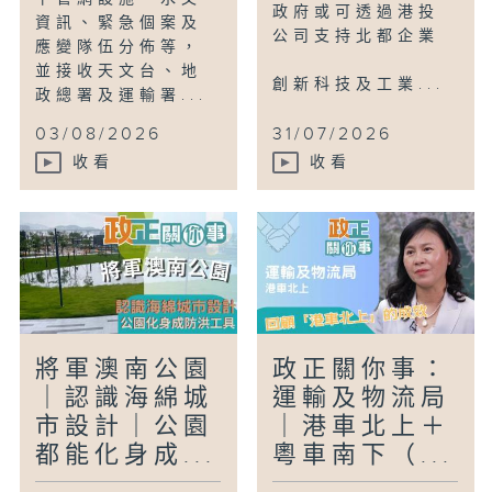
政府或可透過港投
資訊、緊急個案及
公司支持北都企業
應變隊伍分佈等，
並接收天文台、地
創新科技及工業...
政總署及運輸署...
03/08/2026
31/07/2026
收看
收看
將軍澳南公園
政正關你事：
｜認識海綿城
運輸及物流局
市設計｜公園
｜港車北上＋
都能化身成...
粵車南下（...