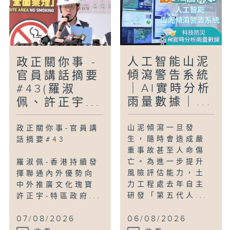
人工智能山泥
政正關你事 -
傾瀉警告系統
官員講話摘要
｜AI實時分析
#43(羅淑
雨量數據｜...
佩、許正宇...
山泥傾瀉一旦發
政正關你事-官員講
生，隨時會造成嚴
話摘要#43
重事故甚至人命傷
亡。為進一步提升
羅淑佩-香港持續發
風險評估能力，土
揮聯通內外優勢向
力工程處去年自主
中外推廣文化瑰寶
研發「第五代人...
許正宇-特區政府...
07/08/2026
06/08/2026