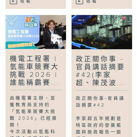
收看
收看
機電工程署 |
政正關你事 -
氫能車競賽大
官員講話摘要
挑戰 2026 |
#42(李家
誰能稱霸賽...
超、陳茂波...
由機電署主辦、並
政正關你事-官員講
獲教育局支持的
話摘要#42
「氫能車競賽大挑
戰 2026」已經展
李家超五年規劃是
開！
特區政府的發展藍
今次活動以氫能科
圖與施政報告一脈