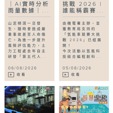
｜AI實時分析
挑戰 2026 |
雨量數據｜...
誰能稱霸賽...
山泥傾瀉一旦發
由機電署主辦、並
生，隨時會造成嚴
獲教育局支持的
重事故甚至人命傷
「氫能車競賽大挑
亡。為進一步提升
戰 2026」已經展
風險評估能力，土
開！
力工程處去年自主
今次活動以氫能科
研發「第五代人...
技結合編程創科...
06/08/2026
05/08/2026
收看
收看