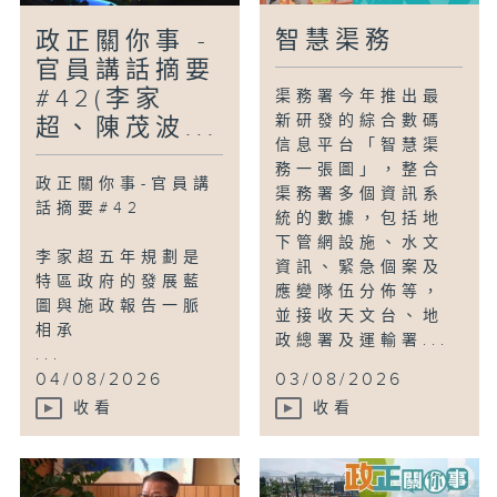
智慧渠務
政正關你事 -
官員講話摘要
#42(李家
渠務署今年推出最
新研發的綜合數碼
超、陳茂波...
信息平台「智慧渠
務一張圖」，整合
政正關你事-官員講
渠務署多個資訊系
話摘要#42
統的數據，包括地
下管網設施、水文
李家超五年規劃是
資訊、緊急個案及
特區政府的發展藍
應變隊伍分佈等，
圖與施政報告一脈
並接收天文台、地
相承
政總署及運輸署...
...
04/08/2026
03/08/2026
收看
收看