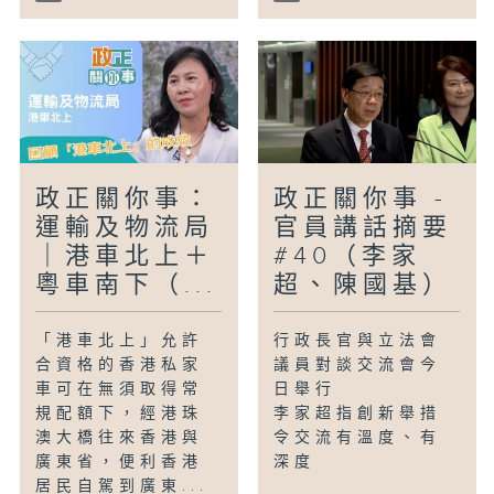
政正關你事：
政正關你事 -
運輸及物流局
官員講話摘要
｜港車北上＋
#40（李家
粵車南下（...
超、陳國基）
「港車北上」允許
行政長官與立法會
合資格的香港私家
議員對談交流會今
車可在無須取得常
日舉行
規配額下，經港珠
李家超指創新舉措
澳大橋往來香港與
令交流有溫度、有
廣東省，便利香港
深度
居民自駕到廣東...