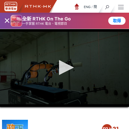
ENG
/
簡
×
全新 RTHK On The Go
取得
一手掌握 RTHK 電台、電視節目
0
seconds
of
5
minutes,
7