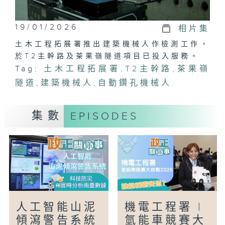
19/01/2026
相片集
土木工程拓展署推出建築機械人作檢測工作，
於T2主幹路及茶果嶺隧道項目已投入服務。
Tag:
土木工程拓展署
,
T2主幹路
,
茶果嶺
隧道
,
建築機械人
,
自動鑽孔機械人
集數
EPISODES
人工智能山泥
機電工程署 |
傾瀉警告系統
氫能車競賽大