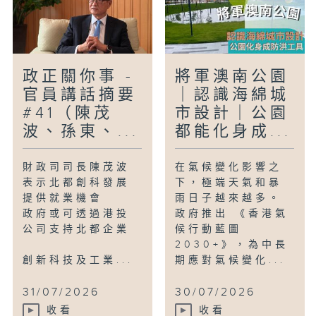
政正關你事 -
將軍澳南公園
官員講話摘要
｜認識海綿城
#41（陳茂
市設計｜公園
波、孫東、...
都能化身成...
財政司司長陳茂波
在氣候變化影響之
表示北都創科發展
下，極端天氣和暴
提供就業機會
雨日子越來越多。
政府或可透過港投
政府推出 《香港氣
公司支持北都企業
候行動藍圖
2030+》，為中長
創新科技及工業...
期應對氣候變化...
31/07/2026
30/07/2026
收看
收看