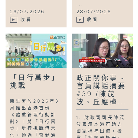
...
29/07/2026
28/07/2026
收看
收看
「日行萬步」
政正關你事 -
挑戰
官員講話摘要
#39 (陳茂
波、丘應樺...
衞生署於2026年3
月推出香港首份
《體重管理行動計
1. 財政司司長陳茂
劃》，將「日行萬
波表示本港可助力
步」步行挑戰恆常
國家標準出海，擔
化，透過「醫健通