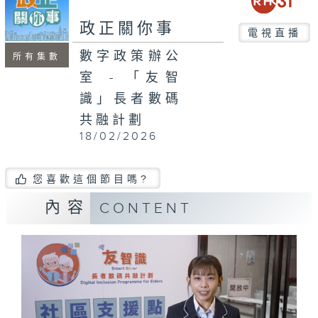
seconds
政正關你事
電視直播
數字政策辦公
所有集數
室 - 「友智
識」長者數碼
共融計劃
18/02/2026
您喜歡這個節目嗎?
內容
CONTENT