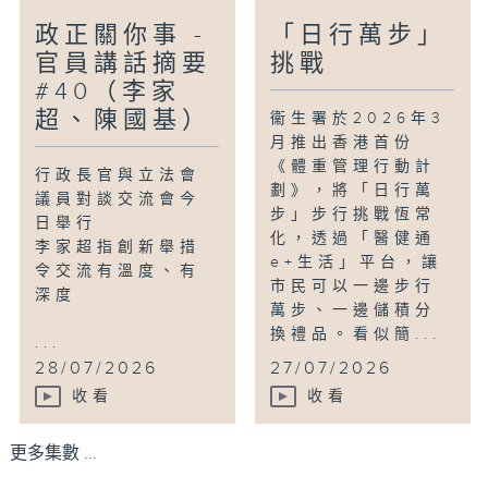
政正關你事 -
「日行萬步」
官員講話摘要
挑戰
#40（李家
超、陳國基）
衞生署於2026年3
月推出香港首份
《體重管理行動計
行政長官與立法會
劃》，將「日行萬
議員對談交流會今
步」步行挑戰恆常
日舉行
化，透過「醫健通
李家超指創新舉措
e+生活」平台，讓
令交流有溫度、有
市民可以一邊步行
深度
萬步、一邊儲積分
換禮品。看似簡...
...
28/07/2026
27/07/2026
收看
收看
更多集數 ...