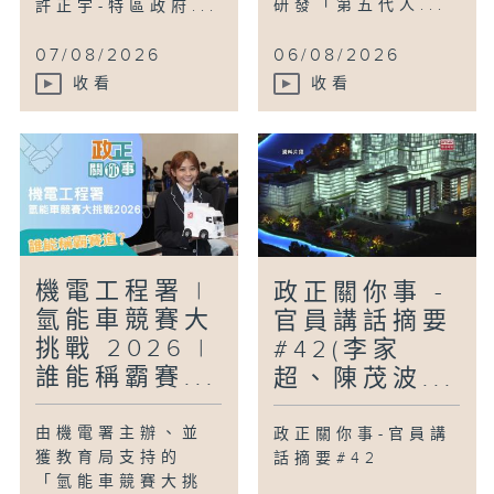
研發「第五代人...
許正宇-特區政府...
07/08/2026
06/08/2026
收看
收看
機電工程署 |
政正關你事 -
氫能車競賽大
官員講話摘要
挑戰 2026 |
#42(李家
誰能稱霸賽...
超、陳茂波...
由機電署主辦、並
政正關你事-官員講
獲教育局支持的
話摘要#42
「氫能車競賽大挑