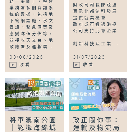
務一張圖」，整合
財政司司長陳茂波
渠務署多個資訊系
表示北都創科發展
統的數據，包括地
提供就業機會
下管網設施、水文
政府或可透過港投
資訊、緊急個案及
公司支持北都企業
應變隊伍分佈等，
並接收天文台、地
創新科技及工業...
政總署及運輸署...
03/08/2026
31/07/2026
收看
收看
將軍澳南公園
政正關你事：
｜認識海綿城
運輸及物流局