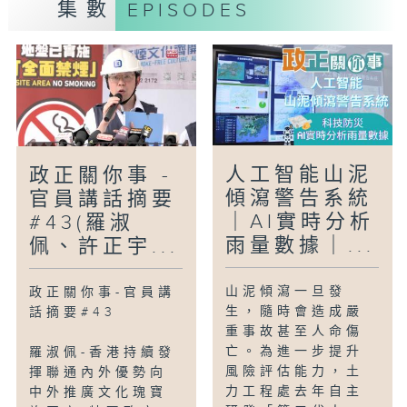
集數
EPISODES
人工智能山泥
政正關你事 -
傾瀉警告系統
官員講話摘要
｜AI實時分析
#43(羅淑
雨量數據｜...
佩、許正宇...
山泥傾瀉一旦發
政正關你事-官員講
生，隨時會造成嚴
話摘要#43
重事故甚至人命傷
亡。為進一步提升
羅淑佩-香港持續發
風險評估能力，土
揮聯通內外優勢向
力工程處去年自主
中外推廣文化瑰寶