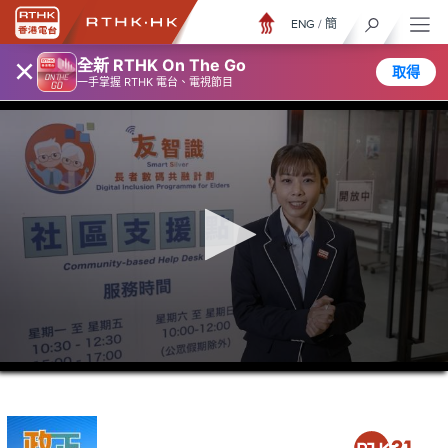
ENG
/
簡
×
全新 RTHK On The Go
取得
一手掌握 RTHK 電台、電視節目
0
seconds
of
5
minutes,
6