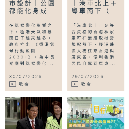
市設計｜公園
｜港車北上＋
都能化身成...
粵車南下（...
在氣候變化影響之
「港車北上」允許
下，極端天氣和暴
合資格的香港私家
雨日子越來越多。
車可在無須取得常
政府推出 《香港氣
規配額下，經港珠
候行動藍圖
澳大橋往來香港與
2030+》，為中長
廣東省，便利香港
期應對氣候變化...
居民自駕到廣東...
30/07/2026
29/07/2026
收看
收看