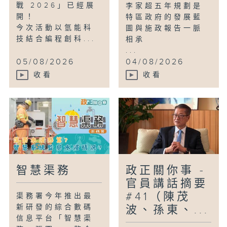
戰 2026」已經展
李家超五年規劃是
開！
特區政府的發展藍
今次活動以氫能科
圖與施政報告一脈
技結合編程創科...
相承
...
05/08/2026
04/08/2026
收看
收看
智慧渠務
政正關你事 -
官員講話摘要
#41（陳茂
渠務署今年推出最
新研發的綜合數碼
波、孫東、...
信息平台「智慧渠