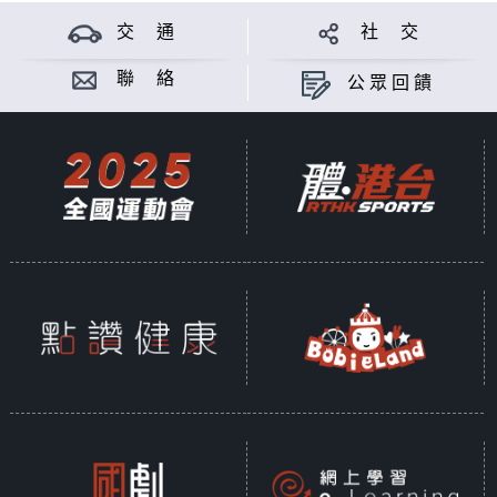
交 通
社 交
聯 絡
公眾回饋