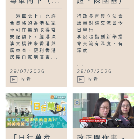
粵車南下（...
超、陳國基）
「港車北上」允許
行政長官與立法會
合資格的香港私家
議員對談交流會今
車可在無須取得常
日舉行
規配額下，經港珠
李家超指創新舉措
澳大橋往來香港與
令交流有溫度、有
廣東省，便利香港
深度
居民自駕到廣東...
...
29/07/2026
28/07/2026
收看
收看
「日行萬步」
政正關你事 -