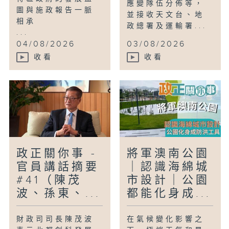
應變隊伍分佈等，
圖與施政報告一脈
並接收天文台、地
相承
政總署及運輸署...
...
04/08/2026
03/08/2026
收看
收看
政正關你事 -
將軍澳南公園
官員講話摘要
｜認識海綿城
#41（陳茂
市設計｜公園
波、孫東、...
都能化身成...
財政司司長陳茂波
在氣候變化影響之