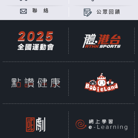
聯 絡
公眾回饋