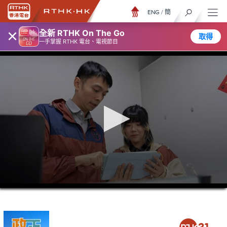
ENG
/
簡
×
全新 RTHK On The Go
取得
一手掌握 RTHK 電台、電視節目
0
seconds
of
5
minutes,
6