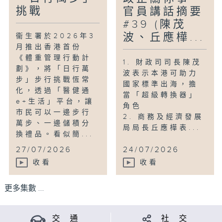
挑戰
官員講話摘要
#39 (陳茂
波、丘應樺...
衞生署於2026年3
月推出香港首份
《體重管理行動計
1. 財政司司長陳茂
劃》，將「日行萬
波表示本港可助力
步」步行挑戰恆常
國家標準出海，擔
化，透過「醫健通
當「超級轉換器」
e+生活」平台，讓
角色
市民可以一邊步行
2. 商務及經濟發展
萬步、一邊儲積分
局局長丘應樺表...
換禮品。看似簡...
27/07/2026
24/07/2026
收看
收看
更多集數 ...
交 通
社 交