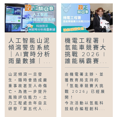
人工智能山泥
機電工程署 |
傾瀉警告系統
氫能車競賽大
｜AI實時分析
挑戰 2026 |
雨量數據｜...
誰能稱霸賽...
山泥傾瀉一旦發
由機電署主辦、並
生，隨時會造成嚴
獲教育局支持的
重事故甚至人命傷
「氫能車競賽大挑
亡。為進一步提升
戰 2026」已經展
風險評估能力，土
開！
力工程處去年自主
今次活動以氫能科
研發「第五代人...
技結合編程創科...