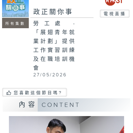
seconds
政正關你事
電視直播
勞工處 -
所有集數
「展翅青年就
業計劃」提供
工作實習訓練
及在職培訓機
會
27/05/2026
您喜歡這個節目嗎?
內容
CONTENT