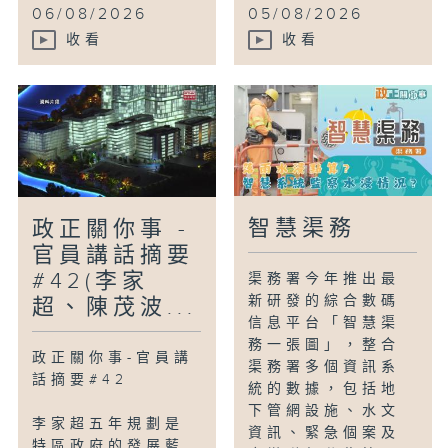
06/08/2026
05/08/2026
收看
收看
智慧渠務
政正關你事 -
官員講話摘要
#42(李家
渠務署今年推出最
新研發的綜合數碼
超、陳茂波...
信息平台「智慧渠
務一張圖」，整合
政正關你事-官員講
渠務署多個資訊系
話摘要#42
統的數據，包括地
下管網設施、水文
李家超五年規劃是
資訊、緊急個案及
特區政府的發展藍