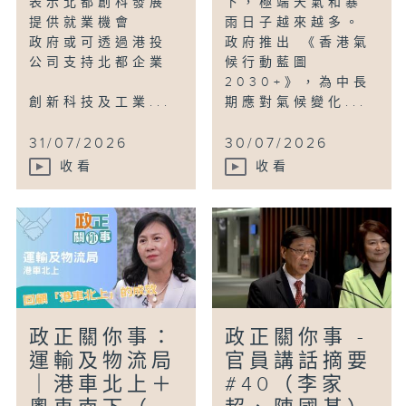
表示北都創科發展
下，極端天氣和暴
提供就業機會
雨日子越來越多。
政府或可透過港投
政府推出 《香港氣
公司支持北都企業
候行動藍圖
2030+》，為中長
創新科技及工業...
期應對氣候變化...
31/07/2026
30/07/2026
收看
收看
政正關你事：
政正關你事 -
運輸及物流局
官員講話摘要
｜港車北上＋
#40（李家