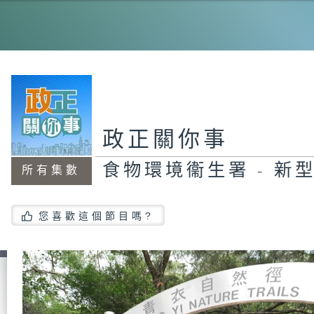
工
程
機
能
20
霸
政正關你事
食物環境衞生署 - 新
所有集數
政
員
#
您喜歡這個節目嗎?
茂
智