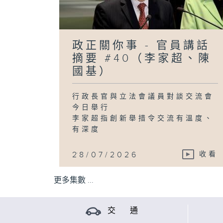
政正關你事 - 官員講話
摘要 #40（李家超、陳
國基）
行政長官與立法會議員對談交流會
今日舉行
李家超指創新舉措令交流有溫度、
有深度
...
28/07/2026
收看
更多集數 ...
交 通