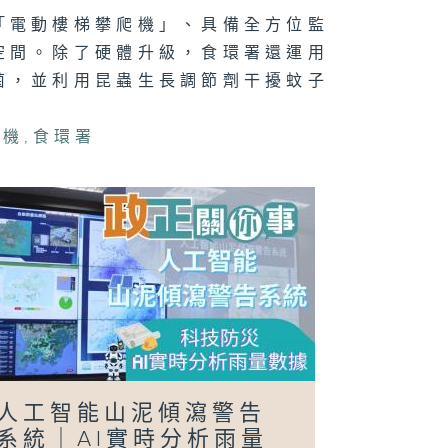
「電動樓梯攀爬機」、具備全方位監
空間。除了硬體升級，食環署還運用
菌，並利用昆蟲生長調節劑干擾蚊子
正關你事 - 官
講話摘要
40（李家超、
國基）
爬機
,
食環署
日行萬步」挑戰
人工智能山泥傾瀉警告
系統｜AI實時分析雨量