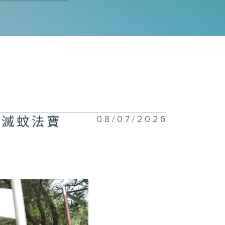
程師拆解運作流
｜科技防災
電工程署 | 氫
車競賽大挑戰
26 | 誰能稱
賽道？
08/07/2026
型滅蚊法寶
正關你事 - 官
講話摘要
42(李家超、陳
波、丘應樺)
慧渠務