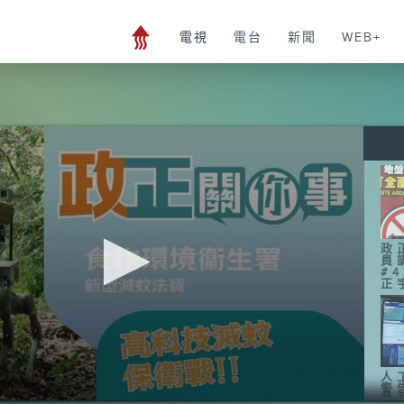
電視
電台
新聞
WEB+
政
員
#
正
人
警
時