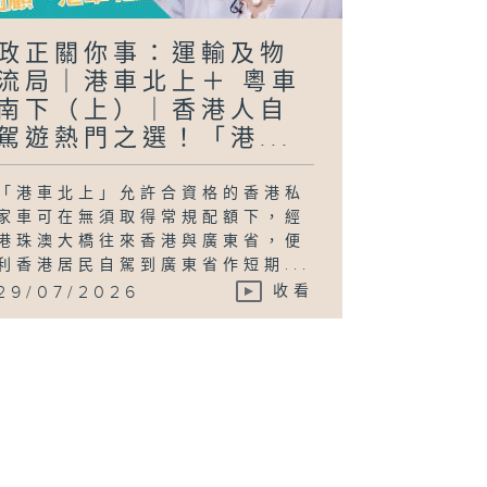
政正關你事：運輸及物
流局｜港車北上＋ 粵車
南下（上）｜香港人自
駕遊熱門之選！「港...
「港車北上」允許合資格的香港私
家車可在無須取得常規配額下，經
港珠澳大橋往來香港與廣東省，便
利香港居民自駕到廣東省作短期...
29/07/2026
收看