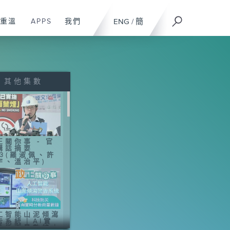
重溫
APPS
我們
ENG
/
簡
其他集數
正關你事 - 官
講話摘要
43(羅淑佩、許
宇、溫治平)
工智能山泥傾瀉
告系統｜AI實
分析雨量數據｜