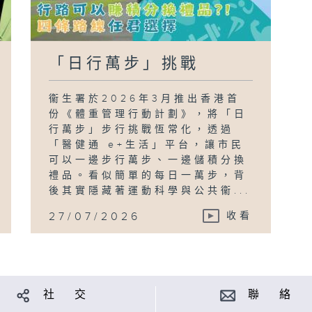
「日行萬步」挑戰
衞生署於2026年3月推出香港首
份《體重管理行動計劃》，將「日
行萬步」步行挑戰恆常化，透過
「醫健通 e+生活」平台，讓市民
可以一邊步行萬步、一邊儲積分換
禮品。看似簡單的每日一萬步，背
後其實隱藏著運動科學與公共衞...
27/07/2026
收看
社 交
聯 絡