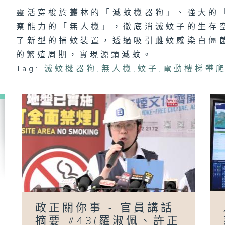
靈活穿梭於叢林的「滅蚊機器狗」、強大的
察能力的「無人機」，徹底消滅蚊子的生存
了新型的捕蚊裝置，透過吸引雌蚊感染白僵
政
員
的繁殖周期，實現源頭滅蚊。
#
陳
Tag:
滅蚊機器狗
,
無人機
,
蚊子
,
電動樓梯攀
「
政正關你事 - 官員講話
摘要 #43(羅淑佩、許正