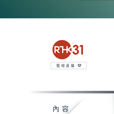
0
seconds
of
5
minutes,
7
seconds
Volume
90%
電視直播
內容