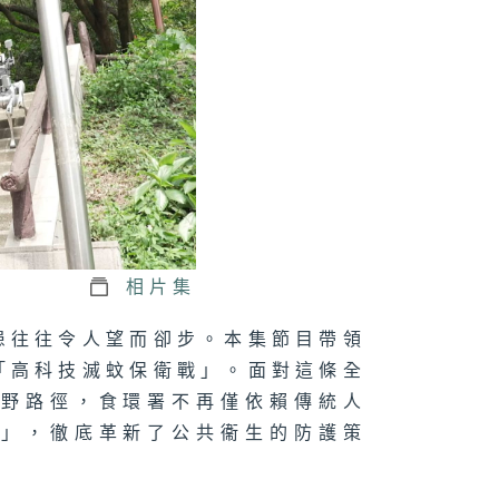
正關你事 - 官
講話摘要
41（陳茂波、孫
、丘應樺）
軍澳南公園｜認
海綿城市設計｜
園都能化身成防
工具？
相片集
患往往令人望而卻步。本集節目帶領
「高科技滅蚊保衛戰」。面對這條全
正關你事：運輸
郊野路徑，食環署不再僅依賴傳統人
物流局｜港車北
＋ 粵車南下
隊」，徹底革新了公共衞生的防護策
上）｜香港人自
遊熱門之選！
港車北上」你試
未？