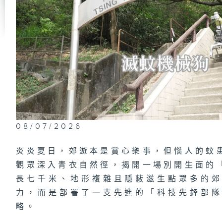
政
員
#
東
將
識
公
洪
08/07/2026
炎炎夏日，郊遊本是賞心樂事，但惱人的蚊
觀眾深入青衣自然徑，揭開一場別開生面的
政
長七千米、地形複雜且隱蔽滋生點眾多的
及
上
力，而是部署了一支先進的「科技先鋒部
（
駕
略。
「
過