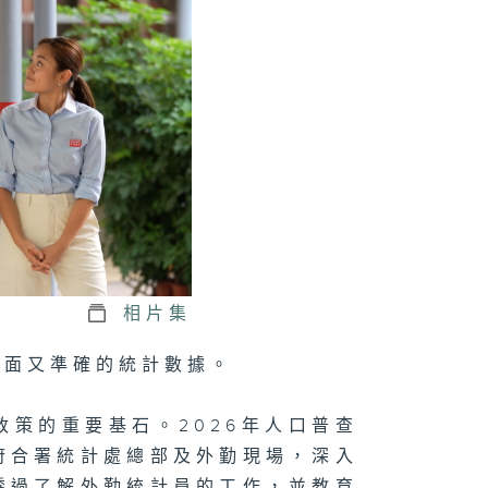
軍澳南公園｜認
海綿城市設計｜
園都能化身成防
工具？
正關你事：運輸
物流局｜港車北
＋ 粵車南下
上）｜香港人自
遊熱門之選！
港車北上」你試
相片集
未？
全面又準確的統計數據。
策的重要基石。2026年人口普查
正關你事 - 官
講話摘要
40（李家超、
府合署統計處總部及外勤現場，深入
國基）
透過了解外勤統計員的工作，並教育