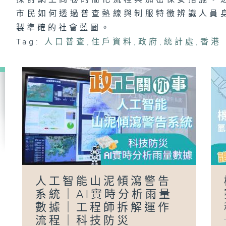
市民如何透過普查熱線與制服特徵辨識人員
製準確的社會藍圖。
Tag:
人口普查
,
住戶資料
,
政府
,
統計處
,
香港
「
政
員
(
樺
人工智能山泥傾瀉警告
系統｜AI實時分析雨量
數據｜工程師拆解運作
流程｜科技防災