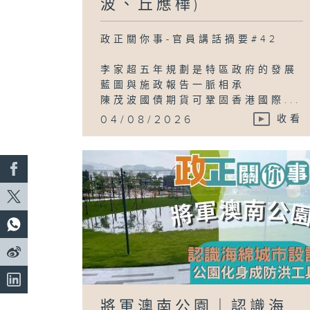
波、丘應樺)
政正關你事-官員講話摘要#42
李家超五年規劃是特區政府的發展
藍圖與施政報告一脈相承
陳茂波國債期貨可鞏固香港國際...
04/08/2026
收看
將軍澳南公園｜認識海