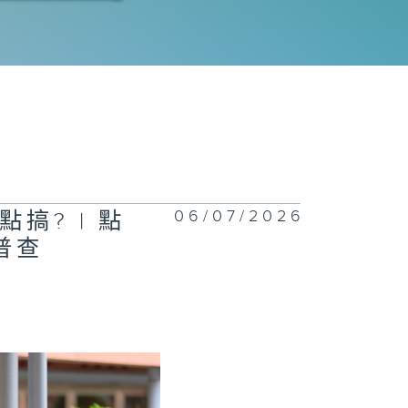
26 | 誰能稱
賽道？
正關你事 - 官
講話摘要
42(李家超、陳
波、丘應樺)
06/07/2026
搞? | 點
普查
慧渠務
正關你事 - 官
講話摘要
41（陳茂波、孫
、丘應樺）