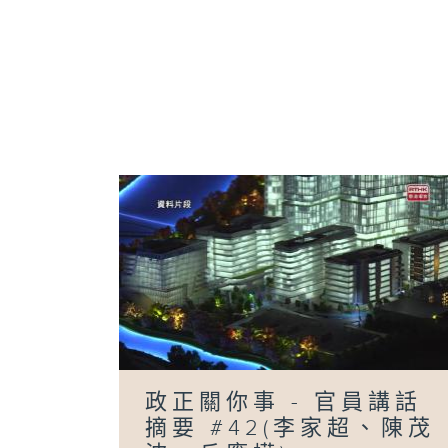
政正關你事 - 官員講話
摘要 #42(李家超、陳茂