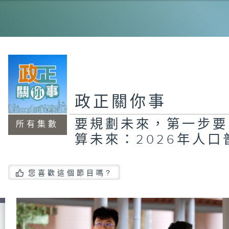
20
霸
政
員
#
茂
政正關你事
要規劃未來，第一步要點
所有集數
算未來：2026年人口
智
您喜歡這個節目嗎?
政
員
#
東