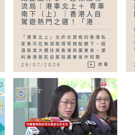
流局｜港車北上＋ 粵車
南下（上）｜香港人自
駕遊熱門之選！「港...
「港車北上」允許合資格的香港私
家車可在無須取得常規配額下，經
港珠澳大橋往來香港與廣東省，便
利香港居民自駕到廣東省作短期...
29/07/2026
收看