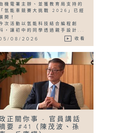
由機電署主辦、並獲教育局支持的
「氫能車競賽大挑戰 2026」已經
展開！
今次活動以氫能科技結合編程創
科，讓初中的同學透過親手設計...
05/08/2026
收看
政正關你事 - 官員講話
摘要 #41（陳茂波、孫