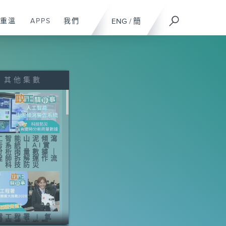
重溫
APPS
我們
ENG
/
簡
其他集數
工智能山泥傾瀉
告系統｜AI實
分析雨量數據｜
程師拆解運作流
｜科技防災
電工程署 | 氫
車競賽大挑戰