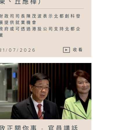
東、丘應樺）
財政司司長陳茂波表示北都創科發
展提供就業機會
政府或可透過港投公司支持北都企
業
...
31/07/2026
收看
政正關你事 - 官員講話