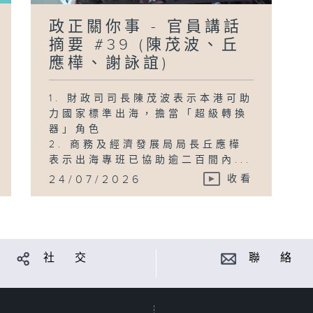
政正關你事 - 官員講話
摘要 #39 (陳茂波、丘
應樺、謝詠誼)
1. 財政司司長陳茂波表示本港可助
力國家標準出海，擔當「超級轉換
器」角色
2. 商務及經濟發展局局長丘應樺
表示出海專班已協助逾二百間內...
24/07/2026
收看
社 交
聯 絡