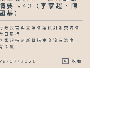
摘要 #40（李家超、陳
國基）
行政長官與立法會議員對談交流會
今日舉行
李家超指創新舉措令交流有溫度、
有深度
...
28/07/2026
收看