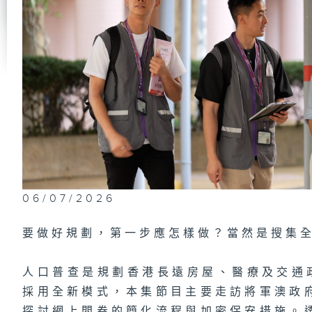
將
識
公
洪
政
及
上
（
駕
「
06/07/2026
過
要做好規劃，第一步應怎樣做？當然是搜集
人口普查是規劃香港長遠房屋、醫療及交通政
政
員
#
採用全新模式，本集節目主要走訪將軍澳政
陳
探討網上問卷的簡化流程與加密保安措施。