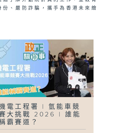
身份、嚴防詐騙，攜手為香港未來繪
日行萬步」挑戰
正關你事 - 官
講話摘要 #39
陳茂波、丘應
、謝詠誼)
機電工程署 | 氫能車競
賽大挑戰 2026 | 誰能
稱霸賽道？