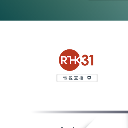
0
seconds
of
5
minutes,
6
seconds
Volume
90%
電視直播