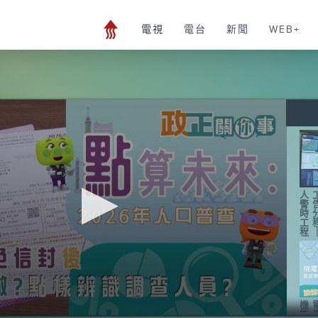
電視
電台
新聞
WEB+
人
警
時
工
程
機
能