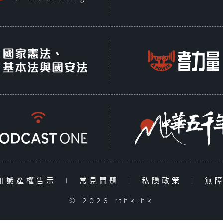
知識產權告示
|
常見問題
|
私隱政策
|
無
© 2026 rthk.hk