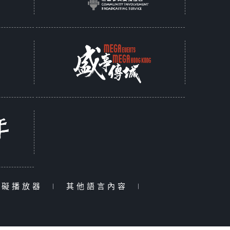
障礙播放器
|
其他語言內容
|