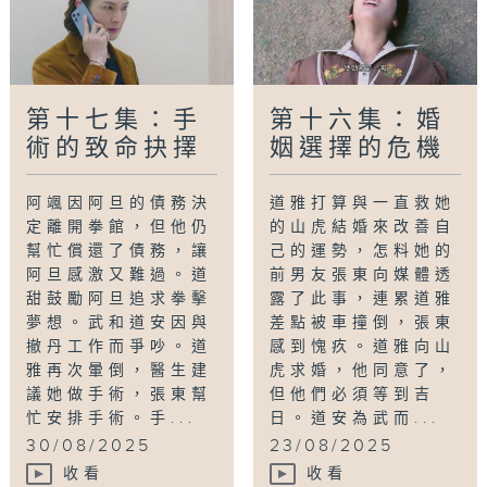
第十七集：手
第十六集：婚
術的致命抉擇
姻選擇的危機
阿颯因阿旦的債務決
道雅打算與一直救她
定離開拳館，但他仍
的山虎結婚來改善自
幫忙償還了債務，讓
己的運勢，怎料她的
阿旦感激又難過。道
前男友張東向媒體透
甜鼓勵阿旦追求拳擊
露了此事，連累道雅
夢想。武和道安因與
差點被車撞倒，張東
撤丹工作而爭吵。道
感到愧疚。道雅向山
雅再次暈倒，醫生建
虎求婚，他同意了，
議她做手術，張東幫
但他們必須等到吉
忙安排手術。手...
日。道安為武而...
30/08/2025
23/08/2025
收看
收看