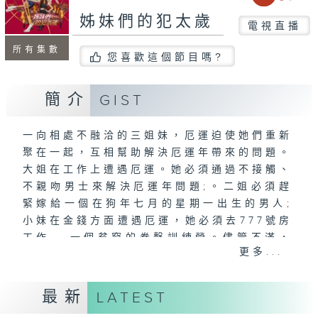
姊妹們的犯太歲
電視直播
所有集數
您喜歡這個節目嗎?
簡介
GIST
一向相處不融洽的三姐妹，厄運迫使她們重新
聚在一起，互相幫助解決厄運年帶來的問題。
大姐在工作上遭遇厄運。她必須通過不接觸、
不親吻男士來解決厄運年問題;。二姐必須趕
緊嫁給一個在狗年七月的星期一出生的男人;
小妹在金錢方面遭遇厄運，她必須去777號房
工作---一個貧窮的拳擊訓練營。儘管不滿，
更多...
三姐妹不得不忍耐，因為如果這次無法解決厄
運年問題，她們可能會遭遇致命的厄運！
最新
LATEST
主演: