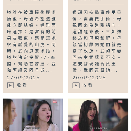
道雅在被車撞後逐漸
道甜因槍擊事件受重
康復。母親希望道雅
傷，需要做手術。母
能立即結婚。道雅面
親回來為道甜捐血，
臨選擇：是富有的前
道甜醒來後，三姐妹
男友張東，還是讓她
終於和母親和解，母
很有感覺的山虎。同
親當初離開她們就是
時，武向道安求婚。
爲了改運。武的前妻
道甜決定投資777拳
回來令武感到不安。
館，幫助它發展，並
道安發現她背負重
和阿颯及阿旦成...
債，武同意幫她...
27/09/2025
20/09/2025
收看
收看