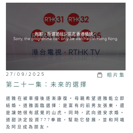
大姐道安(Duean): Tonhorm Sakuntala
Teinpairoj (莎顧恩塔娜·緹安派洛)
二姐道雅(Dear): Peak Pattarasaya
Kreursuwansiri (帕特若賽雅·克蘇婉絲瑞)
抱歉，所選節目只能在香港播放。
Sorry, the programme can only be watched in Hong Kong.
細妹道甜(Dream): Carissa Springett
(卡黎莎·素帕琳格特)
粵語、泰語雙語播放
27/09/2025
相片集
第二十一集：未來的選擇
道雅在被車撞後逐漸康復。母親希望道雅能立即
結婚。道雅面臨選擇：是富有的前男友張東，還
是讓她很有感覺的山虎。同時，武向道安求婚。
道甜決定投資777拳館，幫助它發展，並和阿颯
及阿旦成為朋友。