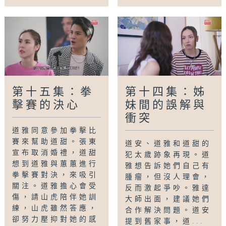
第十五集：拳
第十四集：姊
擊賽的決心
妹間的誤解與
衝突
道雅同意參加拳擊比
賽來幫助道甜。張東
道安、道雅和道甜的
宣布取消婚禮，道甜
犯太歲跡象再現。道
想到道雅與蕙蕙進行
雅想告訴她們自己有
拳擊賽對決，來吸引
腫瘤，但沒人理會，
關注。道雅擔心會受
反而激起爭吵。雅達
傷，請山虎陪伴她訓
大師出面，建議她們
練，山虎雖然答應，
合作解決問題。道安
卻努力壓抑對她的感
提到舊家事，道...