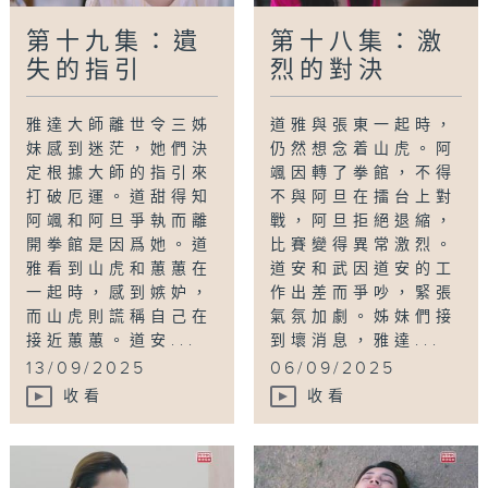
第十九集：遺
第十八集：激
失的指引
烈的對決
雅達大師離世令三姊
道雅與張東一起時，
妹感到迷茫，她們決
仍然想念着山虎。阿
定根據大師的指引來
颯因轉了拳館，不得
打破厄運。道甜得知
不與阿旦在擂台上對
阿颯和阿旦爭執而離
戰，阿旦拒絕退縮，
開拳館是因爲她。道
比賽變得異常激烈。
雅看到山虎和蕙蕙在
道安和武因道安的工
一起時，感到嫉妒，
作出差而爭吵，緊張
而山虎則謊稱自己在
氣氛加劇。姊妹們接
接近蕙蕙。道安...
到壞消息，雅達...
13/09/2025
06/09/2025
收看
收看