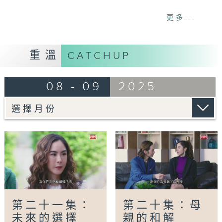
網上重溫至 27/09/2026
更多...
Tag:
姊妹們的犯太歲
,
泰劇
,
喜劇
,
愛
情
,
happybadyear
重溫
CATCHUP
08 - 09
2025
第二十一集：
第二十集：母
未來的選擇
親的和解