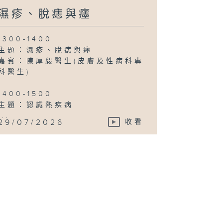
濕疹、脫痣與癦
1300-1400
主題：濕疹、脫痣與癦
嘉賓：陳厚毅醫生(皮膚及性病科專
科醫生)
1400-1500
主題：認識熱疾病
...
29/07/2026
收看