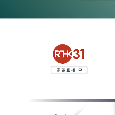
0
seconds
of
36
minutes,
26
seconds
Volume
90%
電視直播