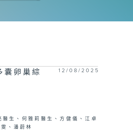
化道腫瘤系列 -
癌
聞問切 - 腸易
綜合症
12/08/2025
療多囊卵巢綜
港兒科醫學院系
 - 兒童心肌炎
心肌病
亮醫生、何雅莉醫生、方健儀、江卓
萃雯、潘蔚林