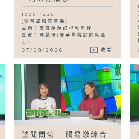
1300-1330
[醫管局精靈直播]
主題：雙職媽媽的母乳歷程
嘉賓：陳麗珊(廣華醫院顧問助產
士)
...
07/08/2026
收看
望聞問切 - 腸易激綜合