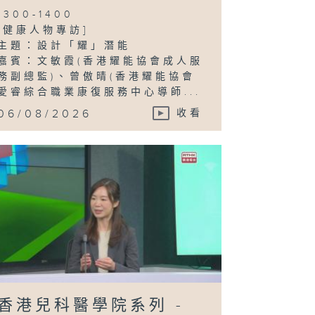
1300-1400
[健康人物專訪]
主題：設計「耀」潛能
嘉賓：文敏霞(香港耀能協會成人服
務副總監)、曾傲晴(香港耀能協會
愛睿綜合職業康復服務中心導師...
06/08/2026
收看
香港兒科醫學院系列 -