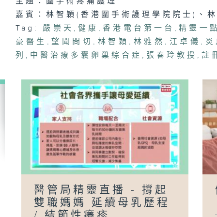
主題：圍手術疼痛護理
嘉賓：林智穎(香港圍手術護理學院院士)、林
子
Tag:
嚴崇天
,
健康
,
香港電台第一台
,
精靈一
豪醫生
,
望聞問切
,
林智穎
,
林雅然
,
江卓儀
,
炎
列
,
中醫治療多囊卵巢綜合症
,
張春玲教授
,
註
醫管局精靈直播 - 撐起
雙職媽媽 延續母乳歷程
/ 結節性癢疹