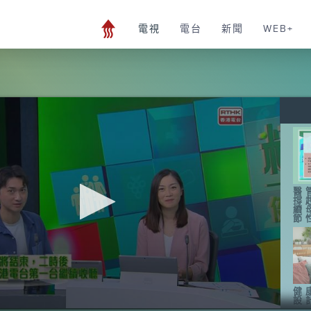
電視
電台
新聞
WEB+
醫
撐
續
節
健
設