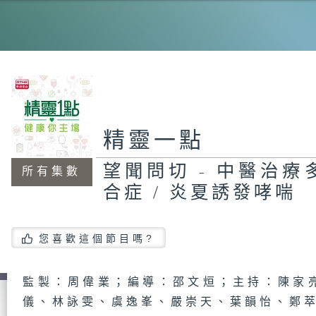
消
胃
精靈一點
望
激
望聞問切 - 中醫治
所有集數
合症 / 炎夏誘發哮喘
香
您喜歡這個節目嗎?
列
與
監製：周偉業；編導：邵文烜；主持：陳家
儀、林詠雯、虞逸峯、嚴崇天、葉韻怡、鄭