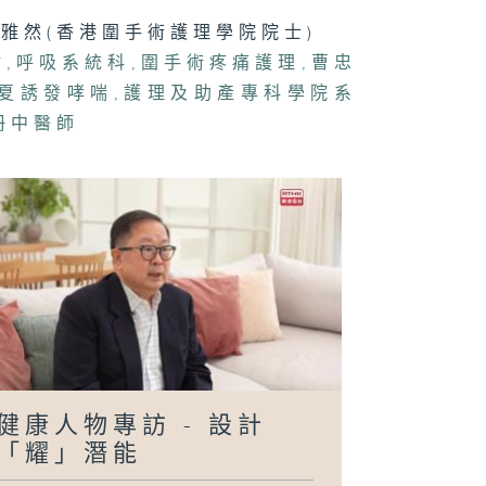
雅然(香港圍手術護理學院院士)
宮肌瘤
點
,
呼吸系統科
,
圍手術疼痛護理
,
曹忠
夏誘發哮喘
,
護理及助產專科學院系
冊中醫師
健康人物專訪 - 設計
「耀」潛能