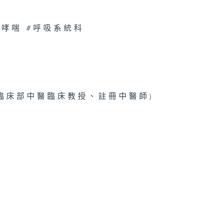
管局精靈直播 -
管局護理學專業
憑課程 /
CCT 放射診斷
#哮喘 #呼吸系統科
技術
康人物專訪 -
滿愛
臨床部中醫臨床教授、註冊中醫師)
疹、脫痣與癦
聞問切 - 胃酸
流