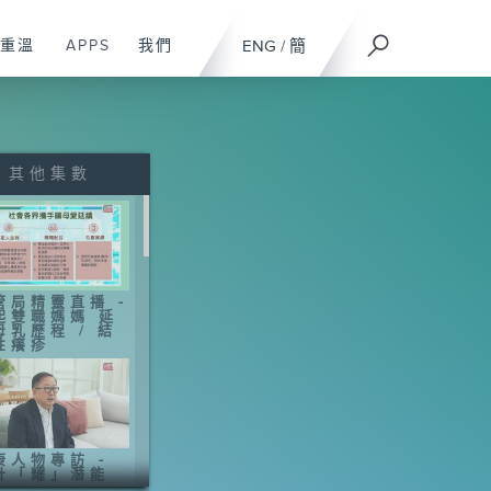
重溫
APPS
我們
ENG
/
簡
其他集數
管局精靈直播 -
起雙職媽媽 延
母乳歷程 / 結
性癢疹
康人物專訪 -
計「耀」潛能