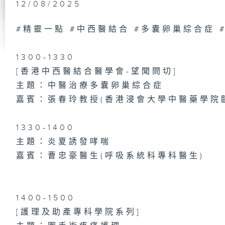
12/08/2025
醫
醫
文
P
#精靈一點 #中西醫結合 #多囊卵巢綜合症 
新
1300-1330
[香港中西醫結合醫學會-望聞問切]
健
主題：中醫治療多囊卵巢綜合症
沖
嘉賓：張春玲教授(香港浸會大學中醫藥學院
1330-1400
主題：炎夏誘發哮喘
濕
嘉賓：曹忠豪醫生(呼吸系統科專科醫生)
望
1400-1500
倒
[護理及助產專科學院系列]