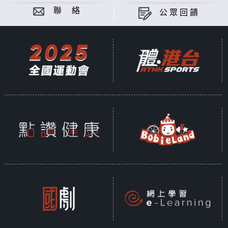
聯 絡
公眾回饋