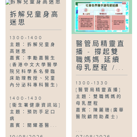
拆解兒童身高
迷思
1300-1400
醫管局精靈直
主題：拆解兒童身
播 - 撐起雙
高迷思
嘉賓：李勵嘉醫生
職媽媽 延續
(香港中文大學醫學
母乳歷程 /...
院兒科學系名譽臨
床助理教授、兒童
1300-1330
內分泌科專科醫生)
[醫管局精靈直播]
主題：雙職媽媽的
1400-1430
母乳歷程
[衞生署健康資訊站]
嘉賓：陳麗珊(廣華
主題：預防手足口
醫院顧問助產士)
病
嘉賓：關耀基醫...
...