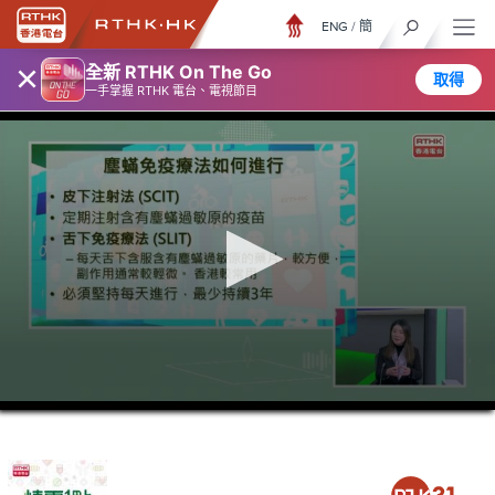
ENG
/
簡
×
全新 RTHK On The Go
取得
一手掌握 RTHK 電台、電視節目
0
seconds
of
39
minutes,
29