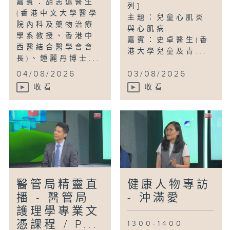
嘉賓：胡志遠醫生
列]
(香港中文大學醫學
主題：兒童心肌炎
院內科及藥物治療
與心肌病
學系教授、香港中
嘉賓：史卓醫生(香
西醫結合醫學會會
港大學兒童及青...
長)、鍾麗丹博士...
04/08/2026
03/08/2026
收看
收看
醫管局精靈直
健康人物專訪
播 - 醫管局
- 沖滿愛
護理學專業文
憑課程 / P...
1300-1400