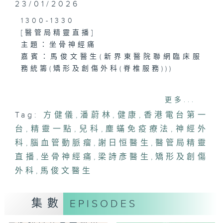
23/01/2026
1300-1330
[醫管局精靈直播]
主題：坐骨神經痛
嘉賓：馬俊文醫生(新界東醫院聯網臨床服
務統籌(矯形及創傷外科(脊椎服務)))
1330-1400
更多...
主題：塵蟎免疫療法
Tag:
方健儀
,
潘蔚林
,
健康
,
香港電台第一
嘉賓：梁詩彥醫生(兒科專科醫生)
台
,
精靈一點
,
兒科
,
塵蟎免疫療法
,
神經外
1400-1500
科
,
腦血管動脈瘤
,
謝日恒醫生
,
醫管局精靈
主題：腦血管動脈瘤
直播
,
坐骨神經痛
,
梁詩彥醫生
,
矯形及創傷
嘉賓：謝日恒醫生(神經外科專科醫生)
外科
,
馬俊文醫生
集數
EPISODES