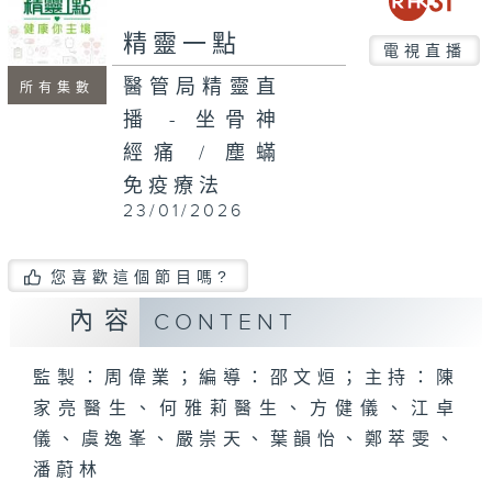
seconds
精靈一點
電視直播
醫管局精靈直
所有集數
播 - 坐骨神
經痛 / 塵蟎
免疫療法
23/01/2026
您喜歡這個節目嗎?
內容
CONTENT
監製：周偉業；編導：邵文烜；主持：陳
家亮醫生、何雅莉醫生、方健儀、江卓
儀、虞逸峯、嚴崇天、葉韻怡、鄭萃雯、
潘蔚林