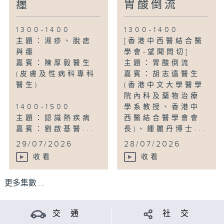
癦
胃酸倒流
1300-1400
1300-1400
主題：濕疹、脫痣
[香港中西醫結合醫
與癦
學會-望聞問切]
嘉賓：陳厚毅醫生
主題：胃酸倒流
(皮膚及性病科專科
嘉賓：胡志遠醫生
醫生)
(香港中文大學醫學
院內科及藥物治療
1400-1500
學系教授、香港中
主題：認識熱疾病
西醫結合醫學會會
嘉賓：劉啟基醫...
長)、鍾麗丹博士...
29/07/2026
28/07/2026
收看
收看
更多集數 ...
交 通
社 交