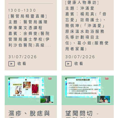
[健康人物專訪]
主題：沖滿愛
1300-1330
嘉賓：楊苑真(「毋
[醫管局精靈直播]
忘愛」註冊護士)、
主題：醫管局護理
簡佩坤(「沖滿愛」
學專業文憑課程
原床溫水助浴服務
嘉賓：余舜雯(醫院
先導計劃項目主
管理局護士學校(伊
任)、葛小姐(服務使
利沙伯醫院)高級...
用者家屬)
...
31/07/2026
30/07/2026
收看
收看
濕疹、脫痣與
望聞問切 -