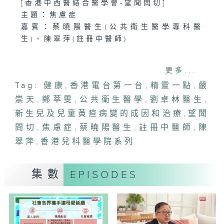
[香港中西醫結合醫學會-望聞問切]
主題：焦慮症
嘉賓：蔡曉陽醫生(公共衛生醫學專科醫
生)、陳翠萍(註冊中醫師)
1400-1500
更多...
[香港兒科醫學院系列]
Tag:
健康
,
香港電台第一台
,
精靈一點
,
嚴
主題：新生兒及兒童黃疸病變的成因和治療
崇天
嘉賓：劉卓林醫生(香港兒童腸胃肝臟及營
,
鄭萃雯
,
公共衛生醫學
,
劉卓林醫生
,
養學會榮譽秘書)
新生兒及兒童黃疸病變的成因和治療
,
望聞
問切
,
焦慮症
,
蔡曉陽醫生
,
註冊中醫師
,
陳
翠萍
,
香港兒科醫學院系列
集數
EPISODES