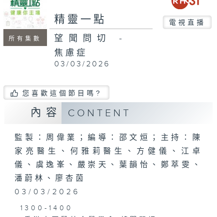
seconds
精靈一點
電視直播
望聞問切 -
所有集數
焦慮症
03/03/2026
您喜歡這個節目嗎?
內容
CONTENT
監製：周偉業；編導：邵文烜；主持：陳
家亮醫生、何雅莉醫生、方健儀、江卓
儀、虞逸峯、嚴崇天、葉韻怡、鄭萃雯、
潘蔚林、廖杏茵
03/03/2026
1300-1400