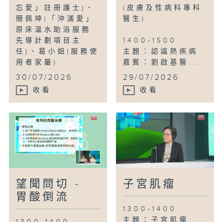
忘愛」註冊護士)、
(皮膚及性病科專科
簡佩坤(「沖滿愛」
醫生)
原床溫水助浴服務
先導計劃項目主
1400-1500
任)、葛小姐(服務使
主題：認識熱疾病
用者家屬)
嘉賓：劉啟基醫...
...
30/07/2026
29/07/2026
收看
收看
望聞問切 -
子宮肌瘤
胃酸倒流
1300-1400
主題：子宮肌瘤