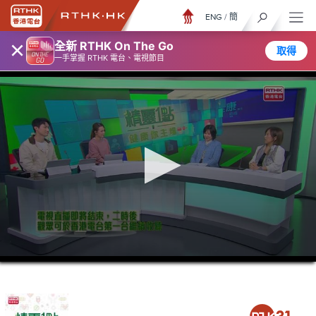
ENG
/
簡
×
全新 RTHK On The Go
取得
一手掌握 RTHK 電台、電視節目
0
seconds
of
37
minutes,
26