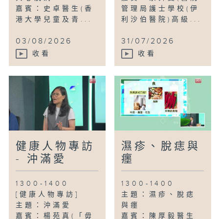
嘉賓：史卓醫生(香
管理局護士學校(伊
港大學兒童及青...
利沙伯醫院)高級...
03/08/2026
31/07/2026
收看
收看
健康人物專訪
濕疹、脫痣與
- 沖滿愛
癦
1300-1400
1300-1400
[健康人物專訪]
主題：濕疹、脫痣
主題：沖滿愛
與癦
嘉賓：楊苑真(「毋
嘉賓：陳厚毅醫生