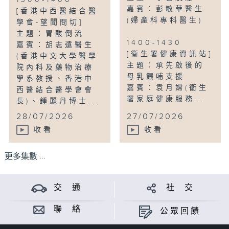
1300-1400
嘉賓：彭敏華醫生
[香港中西醫結合醫
(婦產科專科醫生)
學會-望聞問切]
主題：胃酸倒流
1400-1430
嘉賓：胡志遠醫生
[衞生署健康資訊站]
(香港中文大學醫學
主題：承先啟後的
院內科及藥物治療
母乳餵哺支援
學系教授、香港中
嘉賓：袁月嫦(衞生
西醫結合醫學會會
署家庭健康服務...
長)、鍾麗丹博士...
28/07/2026
27/07/2026
收看
收看
更多集數 ...
交 通
社 交
聯 絡
公眾回饋