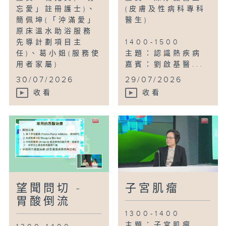
忘愛」註冊護士)、
(皮膚及性病科專科
簡佩坤(「沖滿愛」
醫生)
原床溫水助浴服務
先導計劃項目主
1400-1500
任)、葛小姐(服務使
主題：認識熱疾病
用者家屬)
嘉賓：劉啟基醫...
...
30/07/2026
29/07/2026
收看
收看
望聞問切 -
子宮肌瘤
胃酸倒流
1300-1400
主題：子宮肌瘤