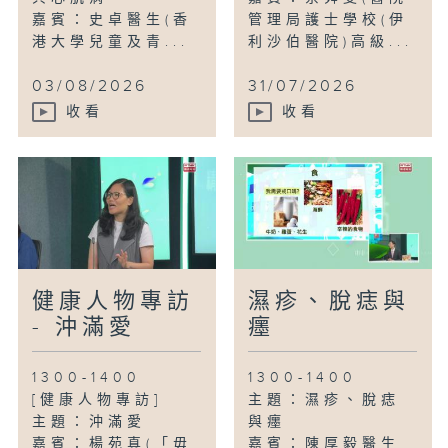
嘉賓：史卓醫生(香
管理局護士學校(伊
港大學兒童及青...
利沙伯醫院)高級...
03/08/2026
31/07/2026
收看
收看
健康人物專訪
濕疹、脫痣與
- 沖滿愛
癦
1300-1400
1300-1400
[健康人物專訪]
主題：濕疹、脫痣
主題：沖滿愛
與癦
嘉賓：楊苑真(「毋
嘉賓：陳厚毅醫生