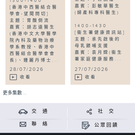
1300-1400
嘉賓：彭敏華醫生
[香港中西醫結合醫
(婦產科專科醫生)
學會-望聞問切]
主題：胃酸倒流
1400-1430
嘉賓：胡志遠醫生
[衞生署健康資訊站]
(香港中文大學醫學
主題：承先啟後的
院內科及藥物治療
母乳餵哺支援
學系教授、香港中
嘉賓：袁月嫦(衞生
西醫結合醫學會會
署家庭健康服務...
長)、鍾麗丹博士...
28/07/2026
27/07/2026
收看
收看
更多集數 ...
交 通
社 交
聯 絡
公眾回饋