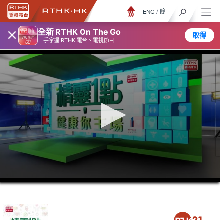
ENG
/
簡
×
全新 RTHK On The Go
取得
一手掌握 RTHK 電台、電視節目
0
seconds
of
38
minutes,
9