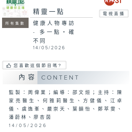
seconds
精靈一點
電視直播
健康人物專訪
所有集數
- 多一點‧確
不同
14/05/2026
您喜歡這個節目嗎?
內容
CONTENT
監製：周偉業；編導：邵文烜；主持：陳
家亮醫生、何雅莉醫生、方健儀、江卓
儀、虞逸峯、嚴崇天、葉韻怡、鄭萃雯、
潘蔚林、廖杏茵
14/05/2026