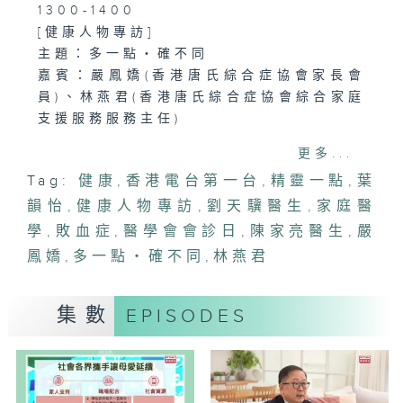
1300-1400
[健康人物專訪]
主題：多一點‧確不同
嘉賓：嚴鳳嬌(香港唐氏綜合症協會家長會
員)、林燕君(香港唐氏綜合症協會綜合家庭
支援服務服務主任)
更多...
1400-1500
Tag:
健康
,
香港電台第一台
,
精靈一點
,
葉
[醫學會會診日]
韻怡
主題：敗血症
,
健康人物專訪
,
劉天驥醫生
,
家庭醫
嘉賓：劉天驥醫生 (家庭醫學醫生)
學
,
敗血症
,
醫學會會診日
,
陳家亮醫生
,
嚴
鳳嬌
,
多一點‧確不同
,
林燕君
集數
EPISODES