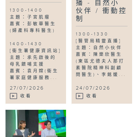
播 - 自然小
伙伴 / 衝動控
1300-1400
主題：子宮肌瘤
制
嘉賓：彭敏華醫生
(婦產科專科醫生)
1300-1330
[醫管局精靈直播]
1400-1430
主題：自然小伙伴
[衞生署健康資訊站]
嘉賓：陳樂欣醫生
主題：承先啟後的
(東區尤德夫人那打
母乳餵哺支援
素醫院精神科副顧
嘉賓：袁月嫦(衞生
問醫生)、李銘媛...
署家庭健康服務...
27/07/2026
24/07/2026
收看
收看