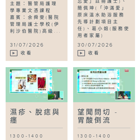
忘愛」註冊護士)、
主題：醫管局護理
簡佩坤(「沖滿愛」
學專業文憑課程
原床溫水助浴服務
嘉賓：余舜雯(醫院
先導計劃項目主
管理局護士學校(伊
任)、葛小姐(服務使
利沙伯醫院)高級...
用者家屬)
...
31/07/2026
30/07/2026
收看
收看
濕疹、脫痣與
望聞問切 -
癦
胃酸倒流
1300-1400
1300-1400