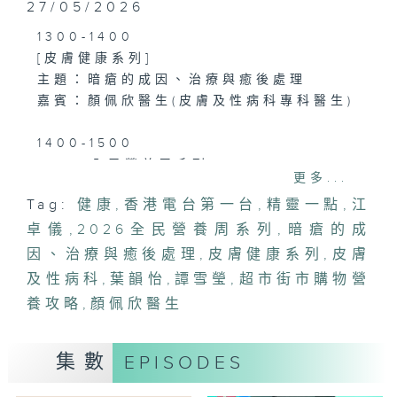
27/05/2026
1300-1400
[皮膚健康系列]
主題：暗瘡的成因、治療與癒後處理
嘉賓：顏佩欣醫生(皮膚及性病科專科醫生)
1400-1500
[2026全民營養周系列]
更多...
主題：超市街市購物營養攻略
Tag:
健康
,
香港電台第一台
,
精靈一點
,
江
嘉賓：譚雪瑩(澳洲認可執業營養師、香港
卓儀
營養學會教育主任)
,
2026全民營養周系列
,
暗瘡的成
因、治療與癒後處理
,
皮膚健康系列
,
皮膚
及性病科
,
葉韻怡
,
譚雪瑩
,
超市街市購物營
養攻略
,
顏佩欣醫生
集數
EPISODES