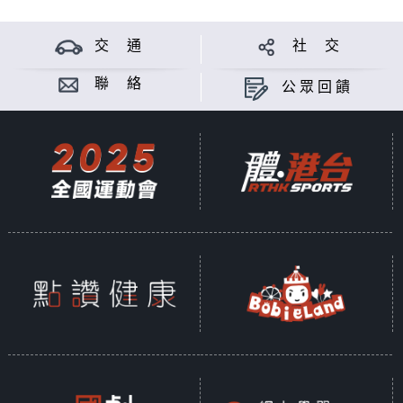
交 通
社 交
聯 絡
公眾回饋