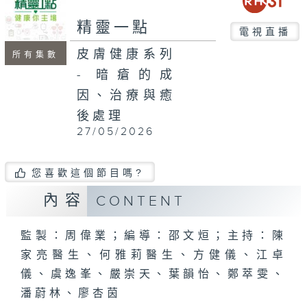
seconds
精靈一點
電視直播
皮膚健康系列
所有集數
- 暗瘡的成
因、治療與癒
後處理
27/05/2026
您喜歡這個節目嗎?
內容
CONTENT
監製：周偉業；編導：邵文烜；主持：陳
家亮醫生、何雅莉醫生、方健儀、江卓
儀、虞逸峯、嚴崇天、葉韻怡、鄭萃雯、
潘蔚林、廖杏茵