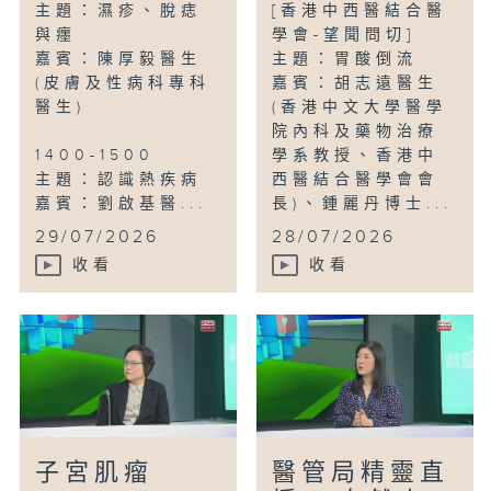
主題：濕疹、脫痣
[香港中西醫結合醫
與癦
學會-望聞問切]
嘉賓：陳厚毅醫生
主題：胃酸倒流
(皮膚及性病科專科
嘉賓：胡志遠醫生
醫生)
(香港中文大學醫學
院內科及藥物治療
1400-1500
學系教授、香港中
主題：認識熱疾病
西醫結合醫學會會
嘉賓：劉啟基醫...
長)、鍾麗丹博士...
29/07/2026
28/07/2026
收看
收看
子宮肌瘤
醫管局精靈直