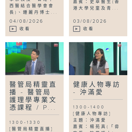
嘉賓：史卓醫生(香
西醫結合醫學會會
港大學兒童及青...
長)、鍾麗丹博士...
04/08/2026
03/08/2026
收看
收看
醫管局精靈直
健康人物專訪
播 - 醫管局
- 沖滿愛
護理學專業文
憑課程 / P...
1300-1400
[健康人物專訪]
主題：沖滿愛
1300-1330
嘉賓：楊苑真(「毋
[醫管局精靈直播]