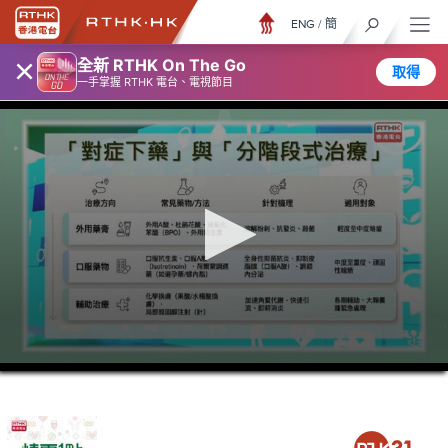
ENG
/
簡
×
全新 RTHK On The Go
取得
一手掌握 RTHK 電台、電視節目
0
seconds
of
38
minutes,
3