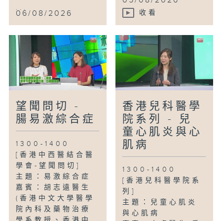
05/08/2026
...
06/08/2026
收看
望聞問切 -
香港兒科醫學
腸易激綜合症
院系列 - 兒
童心肌炎與心
肌病
1300-1400
[香港中西醫結合醫
學會-望聞問切]
1300-1400
主題：易激綜合症
[香港兒科醫學院系
嘉賓：胡志遠醫生
列]
(香港中文大學醫學
主題：兒童心肌炎
院內科及藥物治療
與心肌病
學系教授、香港中