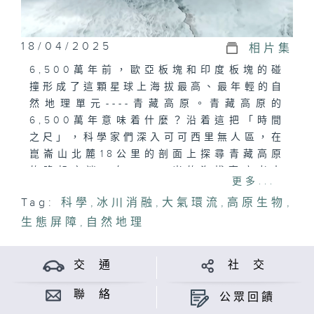
18/04/2025
相片集
6,500萬年前，歐亞板塊和印度板塊的碰
撞形成了這顆星球上海拔最高、最年輕的自
然地理單元----青藏高原。青藏高原的
6,500萬年意味着什麼？沿着這把「時間
之尺」，科學家們深入可可西里無人區，在
崑崙山北麓18公里的剖面上探尋青藏高原
的隆起之迷；在4,460米的海拔高度考古
更多...
人類文明的印記。沿着「時間之尺」，科學
Tag:
科學
,
冰川消融
,
大氣環流
,
高原生物
,
家揭示青藏高原的過去、現在和未來。
生態屏障
,
自然地理
交 通
社 交
聯 絡
公眾回饋