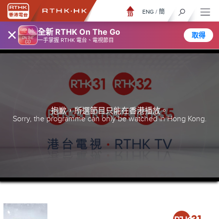
ENG
/
簡
×
全新 RTHK On The Go
取得
一手掌握 RTHK 電台、電視節目
抱歉，所選節目只能在香港播放。
Sorry, the programme can only be watched in Hong Kong.