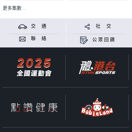
更多集數 ...
交 通
社 交
聯 絡
公眾回饋