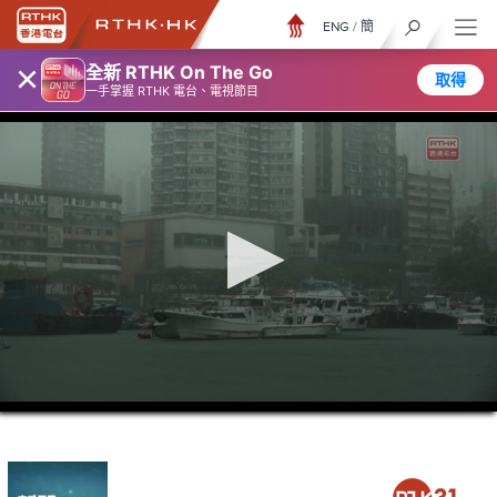
ENG
/
簡
×
全新 RTHK On The Go
取得
一手掌握 RTHK 電台、電視節目
0
seconds
of
28
minutes,
7