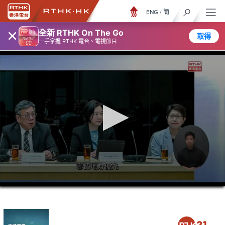
ENG
/
簡
×
全新 RTHK On The Go
取得
一手掌握 RTHK 電台、電視節目
0
seconds
of
16
minutes,
0