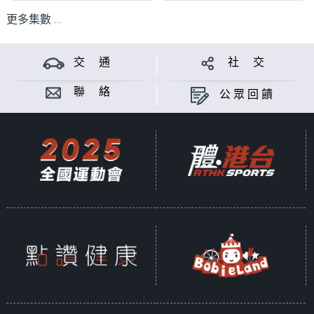
更多集數 ...
交 通
社 交
聯 絡
公眾回饋