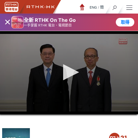
ENG
/
簡
×
全新 RTHK On The Go
取得
一手掌握 RTHK 電台、電視節目
0
seconds
of
15
minutes,
35