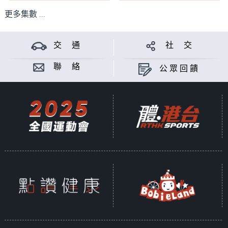
更多集數 ...
交 通
社 交
聯 絡
公眾回饋