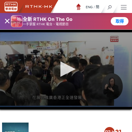
ENG
/
簡
×
全新 RTHK On The Go
取得
一手掌握 RTHK 電台、電視節目
0
seconds
of
26
minutes,
30