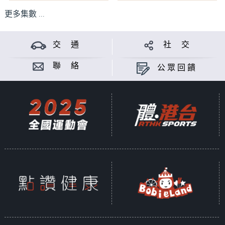
更多集數 ...
交 通
社 交
聯 絡
公眾回饋