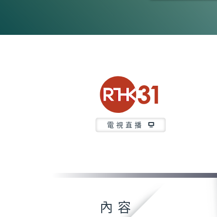
0
seconds
of
29
minutes,
1
second
Volume
90%
電視直播
內容