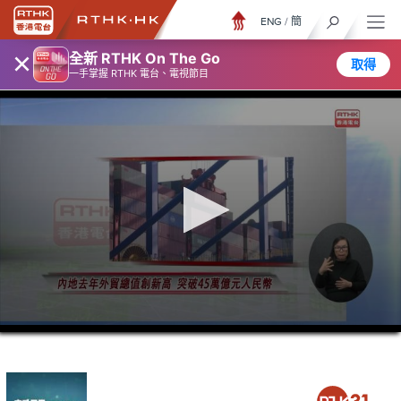
ENG
/
簡
×
全新 RTHK On The Go
取得
一手掌握 RTHK 電台、電視節目
0
seconds
of
27
minutes,
18