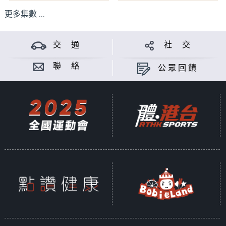
更多集數 ...
交 通
社 交
聯 絡
公眾回饋