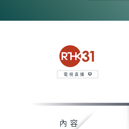
0
seconds
of
25
minutes,
7
seconds
Volume
90%
電視直播
內容