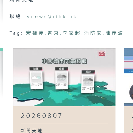
新聞天地
20
聯絡:
vnews@rthk.hk
Tag:
宏福苑
,
普京
,
李家超
,
消防處
,
陳茂波
20
20
20
20260807
新聞天地