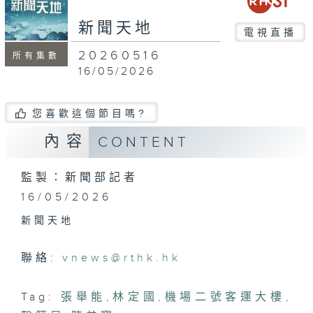
seconds
新聞天地
電視直播
20260516
所有集數
16/05/2026
您喜歡這個節目嗎?
內容
CONTENT
監製：新聞部記者
16/05/2026
新聞天地
聯絡:
vnews@rthk.hk
Tag:
張舉能
,
林定國
,
機場二號客運大樓
,