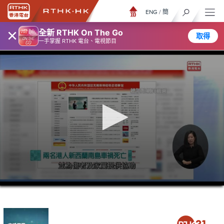
ENG
/
簡
×
全新 RTHK On The Go
取得
一手掌握 RTHK 電台、電視節目
0
seconds
of
16
minutes,
10