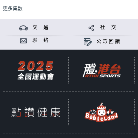
更多集數 ...
交 通
社 交
聯 絡
公眾回饋