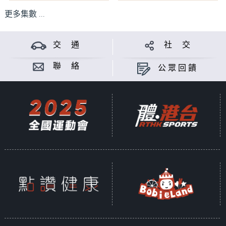
更多集數 ...
交 通
社 交
聯 絡
公眾回饋