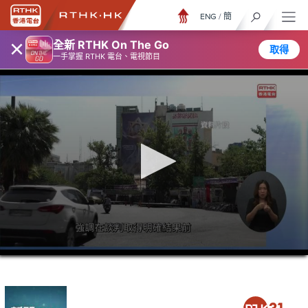
ENG
/
簡
×
全新 RTHK On The Go
取得
一手掌握 RTHK 電台、電視節目
0
seconds
of
26
minutes,
49