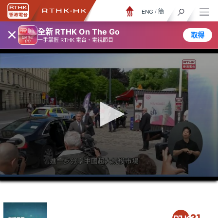
ENG
/
簡
×
全新 RTHK On The Go
取得
一手掌握 RTHK 電台、電視節目
0
seconds
of
17
minutes,
56