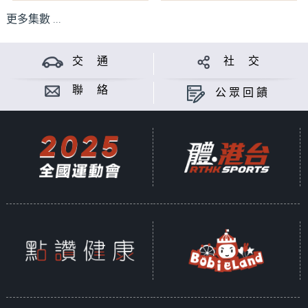
更多集數 ...
交 通
社 交
聯 絡
公眾回饋