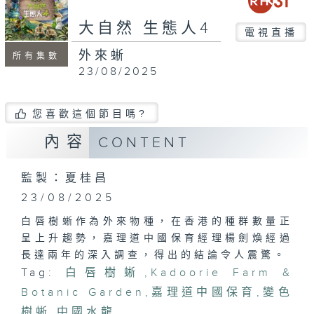
大自然 生態人4
電視直播
外來蜥
所有集數
23/08/2025
您喜歡這個節目嗎?
內容
CONTENT
監製：夏桂昌
23/08/2025
白唇樹蜥作為外來物種，在香港的種群數量正
呈上升趨勢，嘉理道中國保育經理楊劍煥經過
長達兩年的深入調查，得出的結論令人震驚。
Tag:
白唇樹蜥
,
Kadoorie Farm &
Botanic Garden
,
嘉理道中國保育
,
變色
樹蜥
,
中國水龍