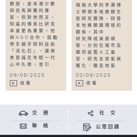
教授，是本港少數
嶺南大學的李灝博
研究馬蹄蟹的專
士帶領本地蜂類生
家。但對他而言，
態研究團隊，研發
知識的傳承比研究
本地蜂類跟環境的
本身更為重要。他
關係。其中
與NGO合作，鼓勵
研究隊成員張順
學生親手照料這些
智，分別在城市及
「活化石」，讓保
鄉郊設置人工巢
育意識在年輕一代
室，研究全球氣候
心中扎根，並引...
暖化，棲息地氣
...
09/08/2025
02/08/2025
收看
收看
交 通
社 交
聯 絡
公眾回饋