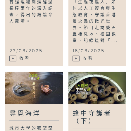
育經理楊劍煥經過
「生態夜巡人」如
長達兩年的深入調
何以人工復育與生
查，得出的結論令
態教育，守護香港
人震驚。
螢火蟲的微光世
界。節目走訪螢火
蟲棲息地、校園課
堂，記錄這對「...
23/08/2025
16/08/2025
收看
收看
尋覓海洋
蜂中守護者
（下）
城市大學的張肇堅