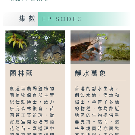
集數
EPISODES
蘭林獸
靜水萬象
嘉道理農場暨植物
香港的靜水生境，
園植物保育部主管
例如水塘、漁塘和
紀仕勳博士，致力
稻田，孕育了多樣
研究森林復育，苗
的物種，亦為鄰近
圃管工葉芷瑜，從
地區的生物提供重
實驗室開始培育蘭
要支持。然而，這
花幼苗。嘉道理中
些生境同時亦面臨