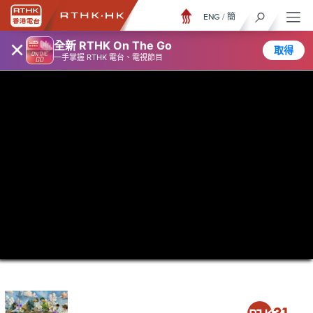
ENG
/
簡
×
全新 RTHK On The Go
取得
一手掌握 RTHK 電台、電視節目