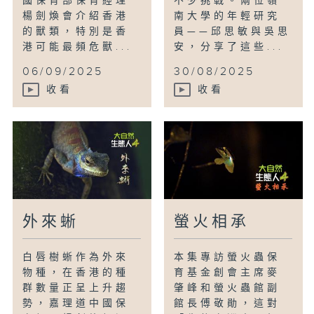
國保育部保育經理
不少挑戰。兩位嶺
楊劍煥會介紹香港
南大學的年輕研究
的獸類，特別是香
員——邱思敏與吳思
港可能最頻危獸...
安，分享了這些...
06/09/2025
30/08/2025
收看
收看
外來蜥
螢火相承
白唇樹蜥作為外來
本集專訪螢火蟲保
物種，在香港的種
育基金創會主席麥
群數量正呈上升趨
肇峰和螢火蟲館副
勢，嘉理道中國保
館長傅敬勛，這對