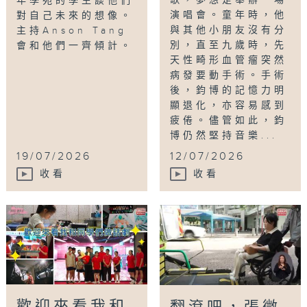
年學苑的學生談他們
演唱會。童年時，他
對自己未來的想像。
與其他小朋友沒有分
主持Anson Tang
別，直至九歲時，先
會和他們一齊傾計。
天性畸形血管瘤突然
病發要動手術。手術
後，鈞博的記憶力明
顯退化，亦容易感到
疲倦。儘管如此，鈞
博仍然堅持音樂...
19/07/2026
12/07/2026
收看
收看
歡迎來看我和