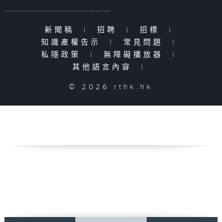
新聞稿
|
招聘
|
招標
|
知識產權告示
|
常見問題
|
私隱政策
|
無障礙播放器
|
其他語言內容
|
© 2026 rthk.hk