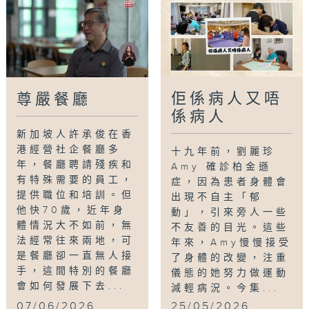
佢係病人又唔
尊嚴餐廳
係病人
新加坡人許承俊在香
港經營社企餐廳多
十九年前，劉麗珍
年，餐廳聘請殘疾和
Amy 確診柏金遜
有特殊需要的員工，
症，因為患者身體會
提供職位和培訓。但
出現不自主「郁
他快70歲，近年身
動」，引來旁人一些
體情況大不如前，無
不友善的目光。這些
法經常往來兩地，可
年來，Amy慢慢接受
是餐廳卻一直無人接
了身體的改變，注重
手，這間特別的餐廳
儀態的她努力做運動
會如何發展下去...
減輕病況。今集...
07/06/2026
25/05/2026