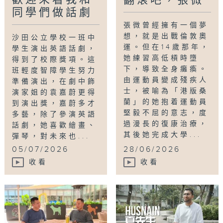
翻滾吧，張微
同學們做話劇
張微曾經擁有一個夢
想，就是出戰倫敦奧
沙田公立學校一班中
運。但在14歲那年，
學生演出英語話劇，
她練習高低槓時墮
得到了校際獎項。這
下，導致全身癱瘓。
班輕度智障學生努力
由運動員變成殘疾人
準備演出，在劇中飾
士，被喻為「港版桑
演家姐的袁嘉蔚更得
蘭」的她抱着運動員
到演出獎，嘉蔚多才
堅毅不屈的意志，度
多藝，除了參演英語
過漫長的復康治療，
話劇，她喜歡繪畫、
其後她完成大學...
彈琴，對未來也...
05/07/2026
28/06/2026
收看
收看