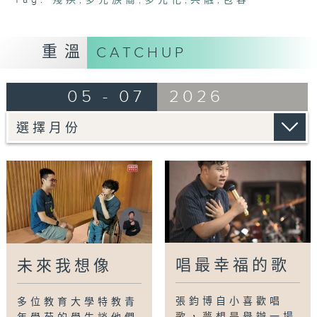
重溫
CATCHUP
05 - 07
2026
唱最幸福的歌
未來我想像
張鈞博自小喜歡唱
多位教育大學特教青
歌，夢想是舉辦一場