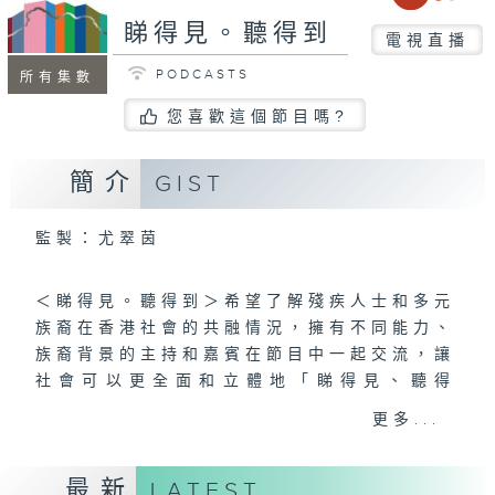
睇得見。聽得到
電視直播
PODCASTS
所有集數
您喜歡這個節目嗎?
簡介
GIST
監製：尤翠茵
＜睇得見。聽得到＞希望了解殘疾人士和多元
族裔在香港社會的共融情況，擁有不同能力、
族裔背景的主持和嘉賓在節目中一起交流，讓
社會可以更全面和立體地「睇得見、聽得
到」，打破隔膜，彼此接納、欣賞和尊重。
更多...
患上肌肉萎縮症的梁安琪Angel、因意外失
最新
LATEST
去左前臂的「富爸爸」岑幸富、聾人演員吳祉