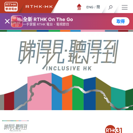
ENG
/
簡
×
全新 RTHK On The Go
取得
一手掌握 RTHK 電台、電視節目