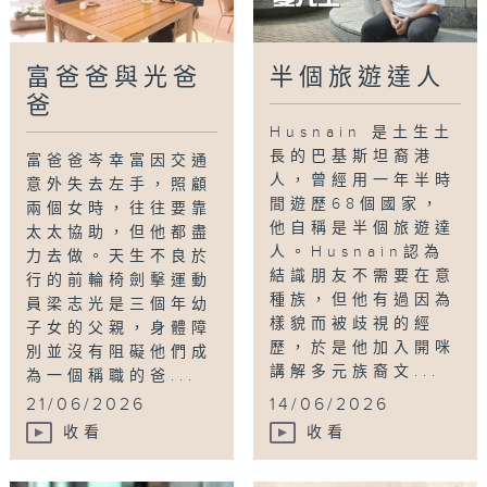
富爸爸與光爸
半個旅遊達人
爸
Husnain 是土生土
長的巴基斯坦裔港
富爸爸岑幸富因交通
人，曾經用一年半時
意外失去左手，照顧
間遊歷68個國家，
兩個女時，往往要靠
他自稱是半個旅遊達
太太協助，但他都盡
人。Husnain認為
力去做。天生不良於
結識朋友不需要在意
行的前輪椅劍擊運動
種族，但他有過因為
員梁志光是三個年幼
樣貌而被歧視的經
子女的父親，身體障
歷，於是他加入開咪
別並沒有阻礙他們成
講解多元族裔文...
為一個稱職的爸...
21/06/2026
14/06/2026
收看
收看