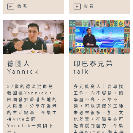
收看
收看
德國人
印巴泰兄弟
Yannick
talk
27歲的德法混血兒
多元族裔人士要尋找
張國德Yannick，
工作一向不容易，如
四圍發掘香港各地的
學歷不高、言語不
人與事，分享在香港
通，可以選擇的工種
的生活點滴。今集主
未必會很多，加上文
持Vita會同
化差異，在職場亦可
Yannick一齊傾下
能會感到壓力。今集
計。
主持Wimmy 和主持