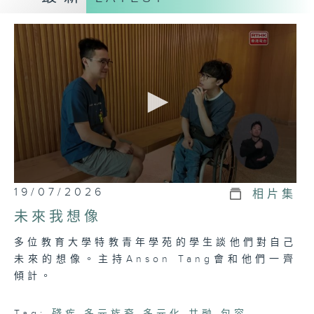
昊Marco、在香港土生土長的印度裔成家宏
Karan Cholia、巴基斯坦裔愛美Omme
Kulsoom、泰國裔陳彩蓮Vita和温嘉希
Wimmy、來自哥倫比亞的Omaira del
Carmen、失明人士譚曉瑩以及展能鋼琴家
鄧卓謙Anson， 一同主持＜睇得見。聽得到
＞。主持們和不同殘疾人士及多元族裔人士交
流，和觀眾分享生活點滴，談大家喜歡的事情
和快樂的小故事。
逢星期日晚上8點 港台電視31
0
19/07/2026
相片集
seconds
of
#一齊講夢想#一齊做表演#一齊「睇得見。
未來我想像
26
聽得到」
minutes,
多位教育大學特教青年學苑的學生談他們對自己
7
seconds
未來的想像。主持Anson Tang會和他們一齊
傾計。
Tag:
殘疾
,
多元族裔
,
多元化
,
共融
,
包容