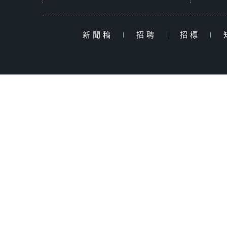
新聞稿
|
招聘
|
招標
|