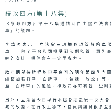
22/10/2025
seconds
of
5
議政四方(第十八集)
minutes,
7
seconds
Volume
《議政四方》第十八集邀請到自由黨立法會
90%
車」的議題。
李鎮強表示，立法會三讀通過規管網約車
車」，除了平台和司機受到法例監管，罰則
輛的安排，相信會有一定阻嚇力。
政府期望持牌網約車平台可於明年第四季內
繼續加強打擊「白牌車」，包括「放蛇」等
坐「白牌車」的風險，律政司亦可有就一些判
另外，立法會今日舉行本屆會期最後一次大會
氛的改變，在行政主導下，官員與議員很多互