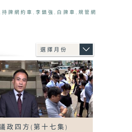
,
持牌網約車
,
李鎮強
,
白牌車
,
規管網
議政四方(第十七集)