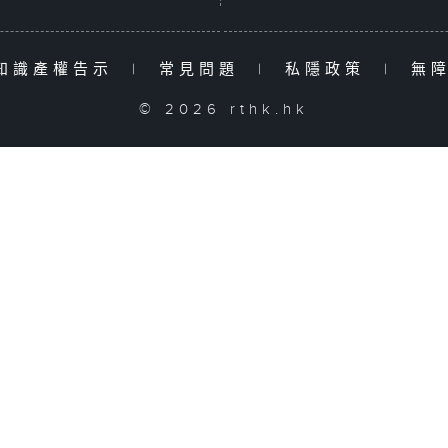
知識產權告示
|
常見問題
|
私隱政策
|
無
© 2026 rthk.hk