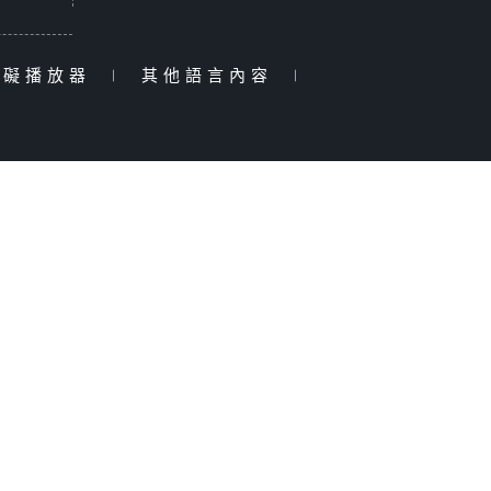
障礙播放器
|
其他語言內容
|