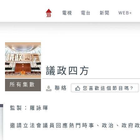
電視
電台
新聞
WEB+
議政四方
所有集數
聯絡
您喜歡這個節目嗎?
監製：羅詠暉
邀請立法會議員回應熱門時事、政治、政府