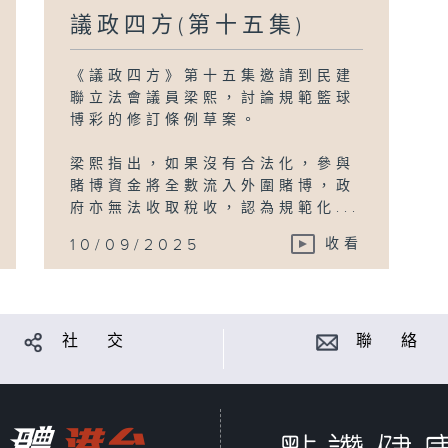
議政四方(第十五集)
《議政四方》第十五集邀請到民建
聯立法會議員梁熙，討論規範籃球
博彩的修訂條例草案。
梁熙指出，如果沒有合法化，參與
賭博資金將全數流入外圍賭博，政
府亦無法收取稅收，認為規範化...
10/09/2025
收看
社 交
聯 絡