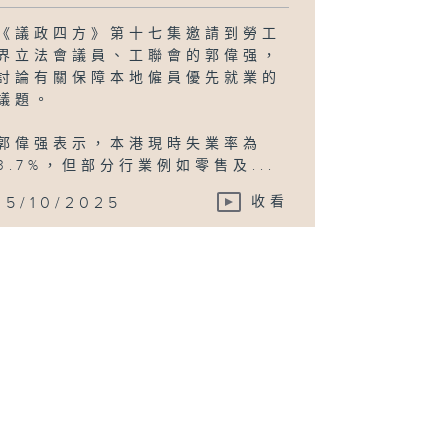
《議政四方》第十七集邀請到勞工
界立法會議員、工聯會的郭偉强，
討論有關保障本地僱員優先就業的
議題。
郭偉强表示，本港現時失業率為
3.7%，但部分行業例如零售及...
15/10/2025
收看