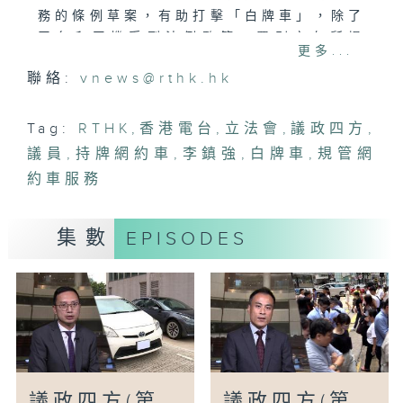
務的條例草案，有助打擊「白牌車」，除了
平台和司機受到法例監管，罰則亦有所提
更多...
高，而且條例亦強化扣押車輛的安排，相信
聯絡:
vnews@rthk.hk
會有一定阻嚇力。
政府期望持牌網約車平台可於明年第四季內
Tag:
RTHK
,
香港電台
,
立法會
,
議政四方
,
開始營運。李鎮強希望，警方在未來繼續加
議員
,
持牌網約車
,
李鎮強
,
白牌車
,
規管網
強打擊「白牌車」，包括「放蛇」等，亦要
約車服務
加強宣傳教育，讓市民知悉乘坐「白牌車」
的風險，律政司亦可有就一些判罰較輕的案
件申請上訴等。
集數
EPISODES
另外，立法會今日舉行本屆會期最後一次大
會，李鎮強說，過去4年感受到議會氣氛的
改變，在行政主導下，官員與議員很多互動
和溝通，令法例和議案更完善。
議政四方(第
議政四方(第