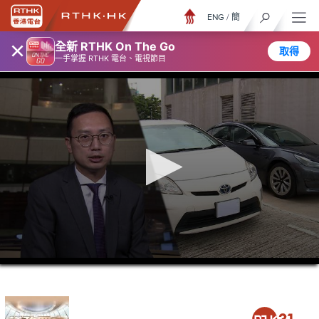
ENG
/
簡
×
全新 RTHK On The Go
取得
一手掌握 RTHK 電台、電視節目
0
seconds
of
5
minutes,
7