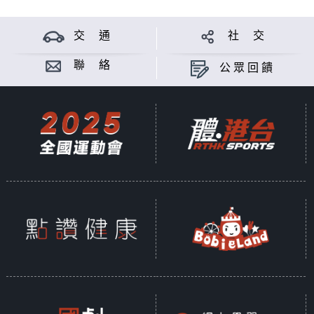
交 通
社 交
聯 絡
公眾回饋