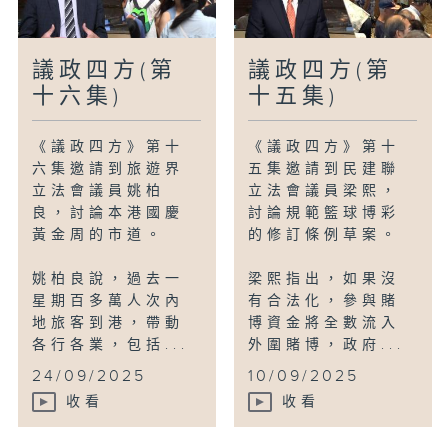
議政四方(第
議政四方(第
十六集)
十五集)
《議政四方》第十
《議政四方》第十
六集邀請到旅遊界
五集邀請到民建聯
立法會議員姚柏
立法會議員梁熙，
良，討論本港國慶
討論規範籃球博彩
黃金周的市道。
的修訂條例草案。
姚柏良說，過去一
梁熙指出，如果沒
星期百多萬人次內
有合法化，參與賭
地旅客到港，帶動
博資金將全數流入
各行各業，包括...
外圍賭博，政府...
24/09/2025
10/09/2025
收看
收看