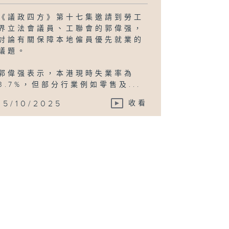
《議政四方》第十七集邀請到勞工
界立法會議員、工聯會的郭偉强，
討論有關保障本地僱員優先就業的
議題。
郭偉强表示，本港現時失業率為
3.7%，但部分行業例如零售及...
15/10/2025
收看