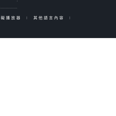
障礙播放器
|
其他語言內容
|