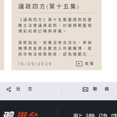
議政四方(第十五集)
《議政四方》第十五集邀請到民建
聯立法會議員梁熙，討論規範籃球
博彩的修訂條例草案。
梁熙指出，如果沒有合法化，參與
賭博資金將全數流入外圍賭博，政
府亦無法收取稅收，認為規範化...
10/09/2025
收看
社 交
聯 絡