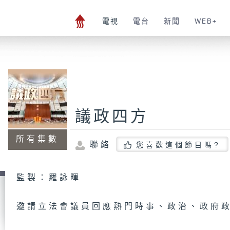
電視
電台
新聞
WEB+
議政四方
所有集數
聯絡
您喜歡這個節目嗎?
監製：羅詠暉
邀請立法會議員回應熱門時事、政治、政府