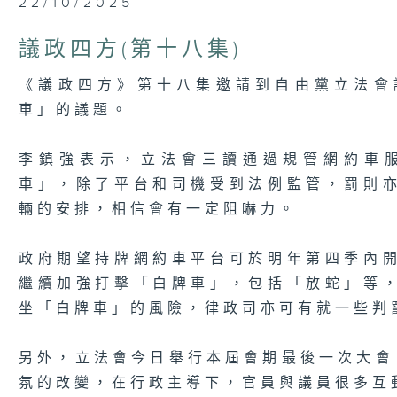
22/10/2025
seconds
of
5
議政四方(第十八集)
minutes,
7
seconds
Volume
《議政四方》第十八集邀請到自由黨立法會
90%
車」的議題。
李鎮強表示，立法會三讀通過規管網約車
車」，除了平台和司機受到法例監管，罰則
輛的安排，相信會有一定阻嚇力。
政府期望持牌網約車平台可於明年第四季內
繼續加強打擊「白牌車」，包括「放蛇」等
坐「白牌車」的風險，律政司亦可有就一些判
另外，立法會今日舉行本屆會期最後一次大會
氛的改變，在行政主導下，官員與議員很多互