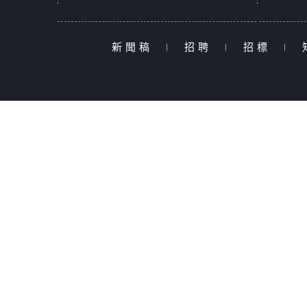
新聞稿
|
招聘
|
招標
|