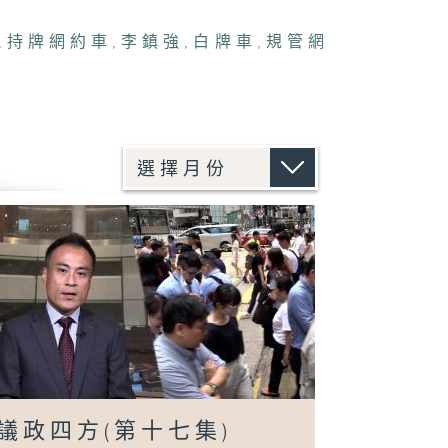
,
持牌網約車
,
李鎮強
,
白牌車
,
規管網
議政四方(第十七集)