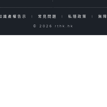
知識產權告示
|
常見問題
|
私隱政策
|
無
© 2026 rthk.hk