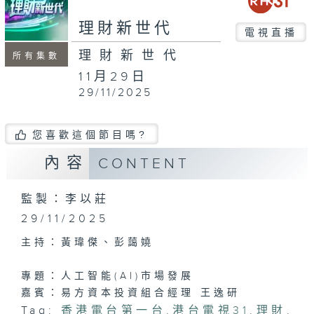
second
理財新世代
電視直播
理財新世代
所有集數
11月29日
29/11/2025
您喜歡這個節目嗎?
內容
CONTENT
監製：李以莊
29/11/2025
主持：黃瑋傑、彭藹嬈
專題：人工智能(AI)市場發展
嘉賓：易方資本投資組合經理 王逸研
Tag:
香港電台第一台
,
港台電視31
,
理財
,