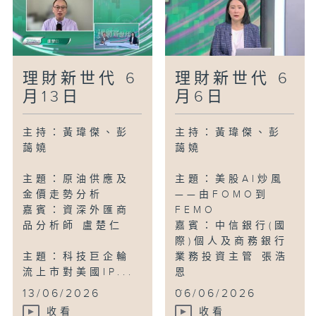
理財新世代 6
理財新世代 6
月13日
月6日
主持：黃瑋傑、彭
主持：黃瑋傑、彭
藹嬈
藹嬈
主題：原油供應及
主題：美股AI炒風
金價走勢分析
——由FOMO到
嘉賓：資深外匯商
FEMO
品分析師 盧楚仁
嘉賓：中信銀行(國
際)個人及商務銀行
主題：科技巨企輪
業務投資主管 張浩
流上市對美國IP...
恩
...
13/06/2026
06/06/2026
收看
收看