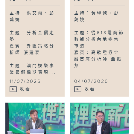
主持：洪艾爾、彭
主持：黃瑋傑、彭
藹嬈
藹嬈
主題：分析金價走
主題：從618電商節
勢
數據分析內地零售
嘉賓：外匯策略分
市道
析師 張建泰
嘉賓：高歌證券金
融首席分析師 聶振
主題：澳門娛樂事
邦
業暑假檔期表現...
11/07/2026
04/07/2026
收看
收看