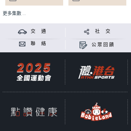
更多集數 ...
交 通
社 交
聯 絡
公眾回饋