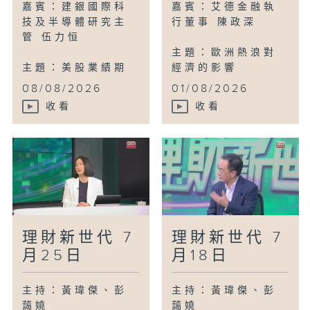
嘉賓：建銀國際科
嘉賓：艾德金融執
技及半導體研究主
行董事 陳政深
管 伍力恒
主題：歐洲熱浪對
主題：美股業績期
經濟的影響
...
...
08/08/2026
01/08/2026
收看
收看
理財新世代 7
理財新世代 7
月25日
月18日
主持：黃瑋傑、彭
主持：黃瑋傑、彭
藹嬈
藹嬈