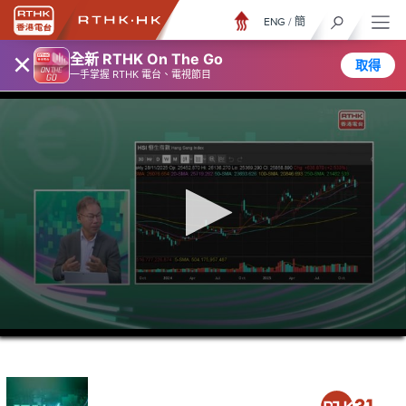
ENG
/
簡
×
全新 RTHK On The Go
取得
一手掌握 RTHK 電台、電視節目
0
seconds
of
45
minutes,
1