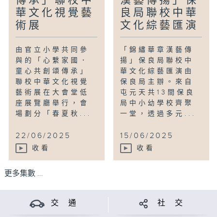
傳承」聯校中
漢藝傳揚」保
華文化視覺藝
良局聯校中華
術展
文化綜藝匯演
由官立小學共同參
「錦繡華章漢藝傳
與的「心繫家國．
揚」保良局聯校中
童心共創頌傳承」
華文化綜藝匯演由
聯校中華文化視覺
保良局主辦。來自
藝術展在大會堂低
屯元天共13間保良
座展覽廳舉行，會
局中小幼學校齊聚
場劃分「春夏秋...
一堂，透過多元...
22/06/2025
15/06/2025
收看
收看
更多集數 ...
交 通
社 交