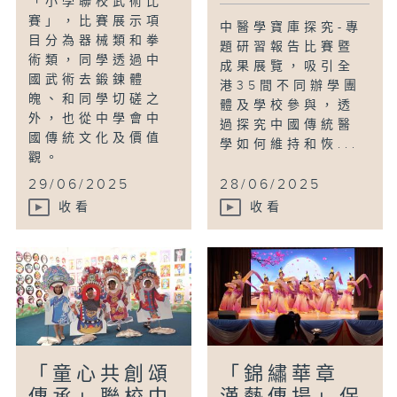
「小學聯校武術比
賽」，比賽展示項
中醫學寶庫探究-專
目分為器械類和拳
題研習報告比賽暨
術類，同學透過中
成果展覽，吸引全
國武術去鍛鍊體
港35間不同辦學團
魄、和同學切磋之
體及學校參與，透
外，也從中學會中
過探究中國傳統醫
國傳統文化及價值
學如何維持和恢...
觀。
29/06/2025
28/06/2025
收看
收看
「童心共創頌
「錦繡華章