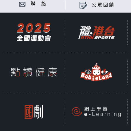
聯 絡
公眾回饋