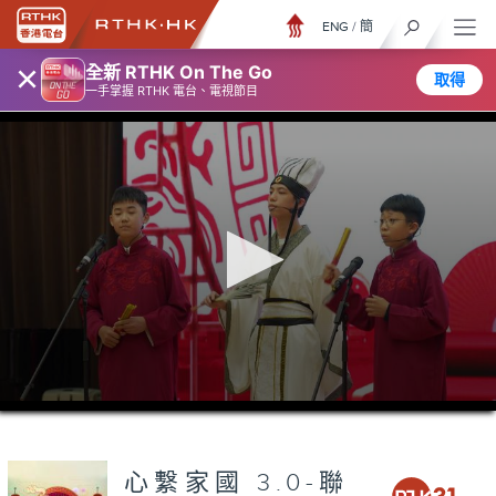
ENG
/
簡
×
全新 RTHK On The Go
取得
一手掌握 RTHK 電台、電視節目
0
seconds
of
0
seconds
心繫家國 3.0-聯