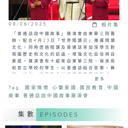
08/06/2025
相片集
「普通話說中國故事」展演會由東華三院籌
辦，配合4月23日「世界閱讀日」推廣閱讀
文化，同時透過閱讀及普通話來加深學生對
祖國歷史和文化的認識，增強文化自信與自
豪感。展演會有十組來自東華三院、保良局
和官立學校的學生，以普通話結合音樂、舞
蹈、話劇、相聲及多媒體等不同藝術形式，
更多...
生動地呈現歷代家喻戶曉人物的故事，當中
Tag:
國家情懷
,
心繫家國
,
國民教育
,
中國
所凝聚的中華民族堅韌不拔、無畏犧牲的精
故事
神。
,
普通話說中國故事展演會
集數
EPISODES