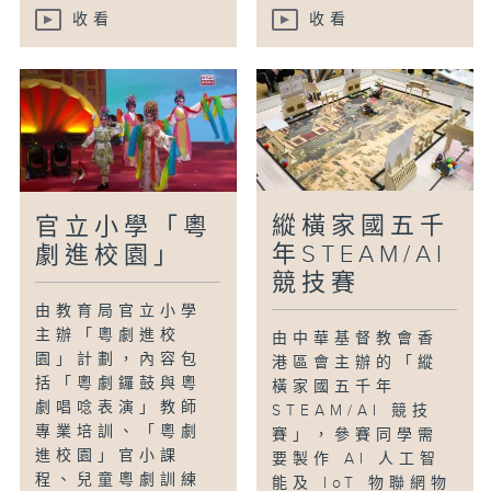
收看
收看
縱橫家國五千
官立小學「粵
年STEAM/AI
劇進校園」
競技賽
由教育局官立小學
主辦「粵劇進校
由中華基督教會香
園」計劃，內容包
港區會主辦的「縱
括「粵劇鑼鼓與粵
橫家國五千年
劇唱唸表演」教師
STEAM/AI 競技
專業培訓、「粵劇
賽」，參賽同學需
進校園」官小課
要製作 AI 人工智
程、兒童粵劇訓練
能及 IoT 物聯網物