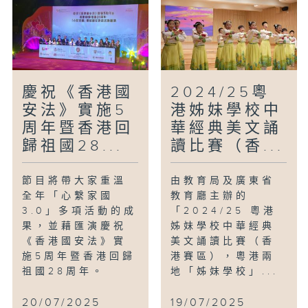
慶祝《香港國
2024/25粵
安法》實施5
港姊妹學校中
周年暨香港回
華經典美文誦
歸祖國28...
讀比賽（香...
節目將帶大家重溫
由教育局及廣東省
全年「心繫家國
教育廳主辦的
3.0」多項活動的成
「2024/25 粵港
果，並藉匯演慶祝
姊妹學校中華經典
《香港國安法》實
美文誦讀比賽（香
施5周年暨香港回歸
港賽區），粵港兩
祖國28周年。
地「姊妹學校」...
20/07/2025
19/07/2025