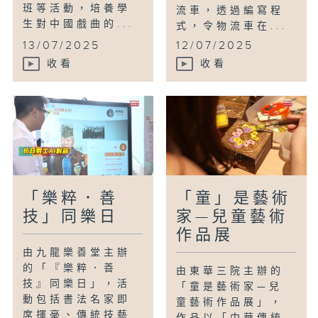
班等活動，培養學
流車，透過編寫程
生對中國戲曲的...
式，令物流車在...
13/07/2025
12/07/2025
收看
收看
「樂粹．善
「童」是藝術
技」同樂日
家—兒童藝術
作品展
由九龍樂善堂主辦
的「『樂粹．善
由東華三院主辦的
技』同樂日」，活
「童是藝術家—兒
動包括書法名家即
童藝術作品展」，
席揮毫、傳統技藝