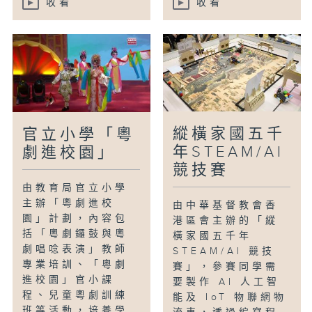
收看
收看
縱橫家國五千
官立小學「粵
年STEAM/AI
劇進校園」
競技賽
由教育局官立小學
主辦「粵劇進校
由中華基督教會香
園」計劃，內容包
港區會主辦的「縱
括「粵劇鑼鼓與粵
橫家國五千年
劇唱唸表演」教師
STEAM/AI 競技
專業培訓、「粵劇
賽」，參賽同學需
進校園」官小課
要製作 AI 人工智
程、兒童粵劇訓練
能及 IoT 物聯網物
班等活動，培養學