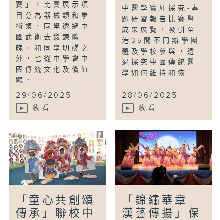
賽」，比賽展示項
中醫學寶庫探究-專
目分為器械類和拳
題研習報告比賽暨
術類，同學透過中
成果展覽，吸引全
國武術去鍛鍊體
港35間不同辦學團
魄、和同學切磋之
體及學校參與，透
外，也從中學會中
過探究中國傳統醫
國傳統文化及價值
學如何維持和恢...
觀。
29/06/2025
28/06/2025
收看
收看
「童心共創頌
「錦繡華章
傳承」聯校中
漢藝傳揚」保