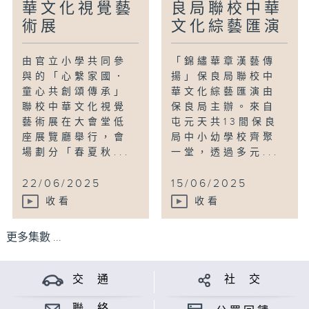
華文化視覺藝
良局聯校中華
術展
文化綜藝匯演
由官立小學共同參
「錦繡華章漢藝傳
與的「心繫家國．
揚」保良局聯校中
童心共創頌傳承」
華文化綜藝匯演由
聯校中華文化視覺
保良局主辦。來自
藝術展在大會堂低
屯元天共13間保良
座展覽廳舉行，會
局中小幼學校齊聚
場劃分「春夏秋...
一堂，透過多元...
22/06/2025
15/06/2025
收看
收看
更多集數 ...
交 通
社 交
聯 絡