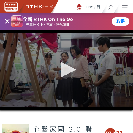
ENG
/
簡
×
全新 RTHK On The Go
取得
一手掌握 RTHK 電台、電視節目
0
seconds
of
0
seconds
心繫家國 3.0-聯