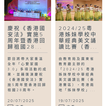
慶祝《香港國
2024/25粵
安法》實施5
港姊妹學校中
周年暨香港回
華經典美文誦
歸祖國28...
讀比賽（香...
節目將帶大家重溫
由教育局及廣東省
全年「心繫家國
教育廳主辦的
3.0」多項活動的成
「2024/25 粵港
果，並藉匯演慶祝
姊妹學校中華經典
《香港國安法》實
美文誦讀比賽（香
施5周年暨香港回歸
港賽區），粵港兩
祖國28周年。
地「姊妹學校」...
20/07/2025
19/07/2025