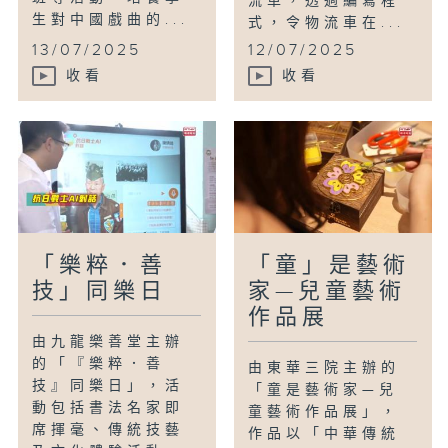
流車，透過編寫程
生對中國戲曲的...
式，令物流車在...
13/07/2025
12/07/2025
收看
收看
「樂粹．善
「童」是藝術
技」同樂日
家—兒童藝術
作品展
由九龍樂善堂主辦
的「『樂粹．善
由東華三院主辦的
技』同樂日」，活
「童是藝術家—兒
動包括書法名家即
童藝術作品展」，
席揮毫、傳統技藝
作品以「中華傳統